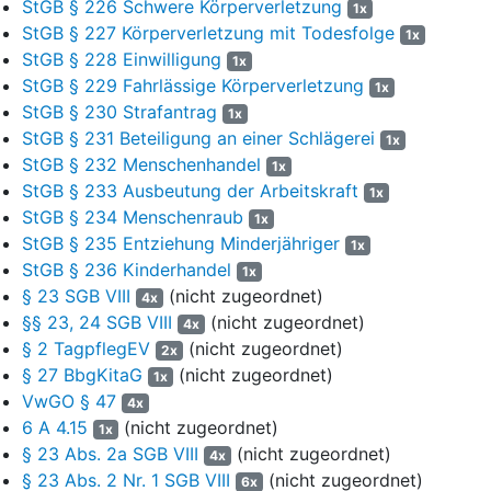
StGB § 226 Schwere Körperverletzung
1x
VV sei nichtig, soweit darin ein dreiseitiger Vertrag
StGB § 227 Körperverletzung mit Todesfolge
1x
vorgeschrieben werde. Ziffer 6.5 VV sei nichtig, soweit die
StGB § 228 Einwilligung
1x
Kindertagespflegeperson verpflichtet werde, bei ihrem Ausfall für
StGB § 229 Fahrlässige Körperverletzung
1x
eine Vertretung zu sorgen (Absatz 1), und soweit vorgesehen
StGB § 230 Strafantrag
1x
sei, dass die Tagespflegeperson und die
StGB § 231 Beteiligung an einer Schlägerei
Personensorgeberechtigten bei krankheitsbedingtem Ausfall der
1x
StGB § 232 Menschenhandel
Tagespflegeperson zunächst selbst versuchen, eine
1x
anderweitige Betreuungsmöglichkeit für ihr Kind zu finden
StGB § 233 Ausbeutung der Arbeitskraft
1x
(Absatz 2). Die Beschaffung einer Ersatzbetreuung sei Aufgabe
StGB § 234 Menschenraub
1x
des örtlichen Trägers der Jugendhilfe. Dritte könnten zur
StGB § 235 Entziehung Minderjähriger
1x
Aufgabenerfüllung nicht durch Kommunalrecht, sondern nur
StGB § 236 Kinderhandel
1x
durch Vereinbarung, die eine Gegenleistung beinhalte,
§ 23 SGB VIII
(nicht zugeordnet)
4x
verpflichtet werden. Die Regelungen in Teil II der
§§ 23, 24 SGB VIII
(nicht zugeordnet)
4x
Verwaltungsvorschrift zur Finanzierung der Kindertagespflege
§ 2 TagpflegEV
(nicht zugeordnet)
2x
entsprächen nicht
§ 23 SGB VIII
. Die Liste der Kosten des
§ 27 BbgKitaG
(nicht zugeordnet)
1x
Sachaufwands in Ziffer 2 sei unvollständig. Sie enthalte keine
VwGO § 47
4x
Kosten für Reinigung der Pflegestelle, für Versicherung gegen
6 A 4.15
(nicht zugeordnet)
Feuer, Wasser, Sturm, Hagel, Vandalismus, Einbruchsdiebstahl
1x
§ 23 Abs. 2a SGB VIII
(nicht zugeordnet)
usw. sowie für die in Ziffer 4 VV verlangte
4x
Haftpflichtversicherung. Soweit die Liste Kosten der Verpflegung
§ 23 Abs. 2 Nr. 1 SGB VIII
(nicht zugeordnet)
6x