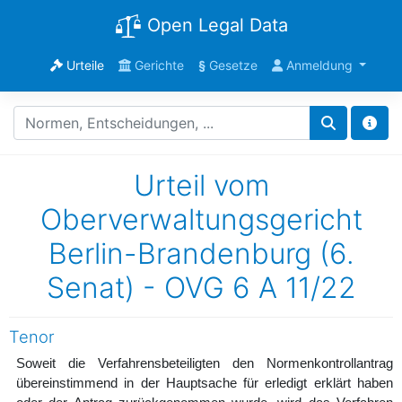
Open Legal Data
Urteile
Gerichte
§
Gesetze
Anmeldung
Urteil vom
Oberverwaltungsgericht
Berlin-Brandenburg (6.
Senat) - OVG 6 A 11/22
Tenor
Soweit die Verfahrensbeteiligten den Normenkontrollantrag
übereinstimmend in der Hauptsache für erledigt erklärt haben