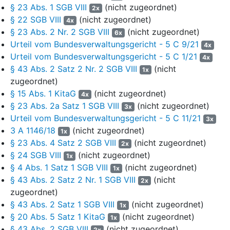
enthalte, sei diese nicht Gegenstand der Kindertagesbetreuung
§ 23 Abs. 1 SGB VIII
(nicht zugeordnet)
2x
nach
§§ 23, 24 SGB VIII
. Aus der Kalkulation der
§ 22 SGB VIII
(nicht zugeordnet)
4x
Sachkostenpauschale pro Kind (Anlage 2 zur
§ 23 Abs. 2 Nr. 2 SGB VIII
(nicht zugeordnet)
6x
Verwaltungsvorschrift) ergebe sich, dass keine weiteren als die
Urteil vom Bundesverwaltungsgericht - 5 C 9/21
4x
in Ziffer 2 erwähnten Kosten kalkuliert worden seien. Soweit der
Urteil vom Bundesverwaltungsgericht - 5 C 1/21
4x
Antragsgegner bei den Raumkosten von einem Raumbedarf von
§ 43 Abs. 2 Satz 2 Nr. 2 SGB VIII
(nicht
1x
37,5 m² ausgehe, sei dies völlig unzureichend, da bei 17,5 m²
zugeordnet)
Spielfläche keine Fläche für erforderliches Mobiliar und
§ 15 Abs. 1 KitaG
(nicht zugeordnet)
4x
getrenntes Schlafen der Kinder verbleibe. Die Empfehlungen des
§ 23 Abs. 2a Satz 1 SGB VIII
(nicht zugeordnet)
Landesjugendamtes Brandenburg zur Kindertagespflege sähen
3x
Urteil vom Bundesverwaltungsgericht - 5 C 11/21
ohne konkrete Angabe von Flächenmaßen ausreichende Spiel-
3x
und Bewegungsmöglichkeiten, Ruhe- und
3 A 1146/18
(nicht zugeordnet)
1x
Rückzugsmöglichkeiten und altersentsprechende
§ 23 Abs. 4 Satz 2 SGB VIII
(nicht zugeordnet)
2x
Schlafgelegenheiten vor. Die Möglichkeit, bei Anmietung von
§ 24 SGB VIII
(nicht zugeordnet)
1x
Räumen Mietkosten für 20 m² zu beantragen, sei keine
§ 4 Abs. 1 Satz 1 SGB VIII
(nicht zugeordnet)
1x
Sachkostenerstattung, sondern ein geringer Zuschuss. Es sei
§ 43 Abs. 2 Satz 2 Nr. 1 SGB VIII
(nicht
2x
rechtswidrig, bei Kindertagespflege in der eigenen Wohnung
zugeordnet)
keine Mietkosten zu erstatten. Bei der Höhe der
§ 43 Abs. 2 Satz 1 SGB VIII
(nicht zugeordnet)
1x
Kostenerstattung für den Sachaufwand stehe dem
§ 20 Abs. 5 Satz 1 KitaG
(nicht zugeordnet)
1x
Antragsgegner kein Beurteilungsspielraum zu. Rechtswidrig sei
§ 43 Abs. 2 SGB VIII
(nicht zugeordnet)
2x