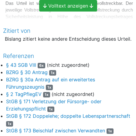
Das Urteil ist wegen der Kosten vorläufig vollstreckbar. Der
Volltext anzeigen
jeweilige Vollstreckungsschuldner darf die Vollstreckung durch
Sicherheitsleistung in Höhe des Vollstreckungsbetrages
abwenden, wenn nicht der jeweilige Vollstreckungsgläubiger vor
Zitiert von
der Vollstreckung Sicherheit in gleicher Höhe leistet.
Bislang zitiert keine andere Entscheidung dieses Urteil.
Die Revision wird nicht zugelassen.
Tatbestand
Referenzen
1
Die Antragstellerin betreut in ihrem Haushalt mit behördlicher
§ 43 SGB VIII
(nicht zugeordnet)
6x
Erlaubnis bis zu fünf Kinder und erhält hierfür eine Vergütung
BZRG § 30 Antrag
1x
durch den Landkreis G... als Träger der Jugendhilfe.
BZRG § 30a Antrag auf ein erweitertes
Führungszeugnis
2
Das Verhältnis der Kindertagespflegepersonen im Landkreis
1x
§ 2 TagPflegEV
(nicht zugeordnet)
G... ist in der „Verwaltungsvorschrift zur Förderung von
1x
Kindern in der Tagespflege im Landkreis G...“ geregelt.
StGB § 171 Verletzung der Fürsorge- oder
Erziehungspflicht
1x
3
Die aktuell gültige Verwaltungsvorschrift (VV) ist von dem
StGB § 172 Doppelehe; doppelte Lebenspartnerschaft
Jugendhilfeausschuss am 19. Mai 2021 und von dem
1x
Kreistag am 1. Dezember 2021 beschlossen worden. Die
StGB § 173 Beischlaf zwischen Verwandten
1x
Verwaltungsvorschrift wurde nicht im Amtsblatt des