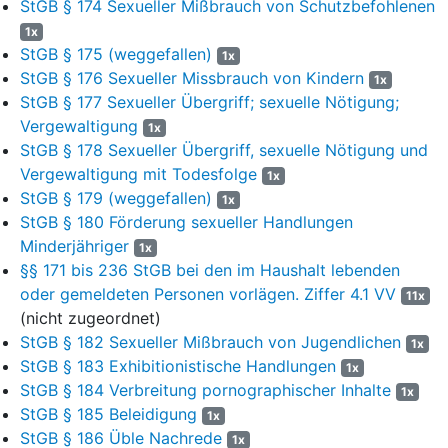
StGB § 174 Sexueller Mißbrauch von Schutzbefohlenen
Antragsgegners veröffentlicht. Sie ist am 1. Januar 2022 in Kraft
getreten (vgl. Teil II Ziffer 6 VV).
1x
StGB § 175 (weggefallen)
1x
4
Die Verwaltungsvorschrift besteht aus zwei Teilen. Teil I
StGB § 176 Sexueller Missbrauch von Kindern
1x
(Allgemeiner Teil) nennt die Rechtsgrundlagen und enthält
StGB § 177 Sexueller Übergriff; sexuelle Nötigung;
Vorgaben zu den Aufgaben des örtlichen Trägers der öffentlichen
Vergewaltigung
1x
Jugendhilfe, den Grundsätzen für die Erteilung der
StGB § 178 Sexueller Übergriff, sexuelle Nötigung und
Pflegeerlaubnis gemäß
§ 43 SGB VIII
, den Pflichten der
Vergewaltigung mit Todesfolge
1x
Tagespflegeperson, der Beratung und Begleitung der
StGB § 179 (weggefallen)
1x
Tagespflegeperson sowie der Vertragsgestaltung. Die finanzielle
StGB § 180 Förderung sexueller Handlungen
Förderung, die die Tagespflegeperson vom Jugendamt erhält,
Minderjähriger
richtet sich grundsätzlich nach den Vorgaben von Teil II der
1x
Verwaltungsvorschrift. Insoweit wird vor allem der Sachaufwand
§§ 171 bis 236 StGB bei den im Haushalt lebenden
inklusive Verpflegung entschädigt und ein Betrag zur
oder gemeldeten Personen vorlägen. Ziffer 4.1 VV
11x
Anerkennung der Förderungsleistung geleistet. Die
(nicht zugeordnet)
Verwaltungsvorschrift sieht zudem Erstattungsregelungen für
StGB § 182 Sexueller Mißbrauch von Jugendlichen
1x
nachgewiesene Aufwendungen für Beiträge zur
StGB § 183 Exhibitionistische Handlungen
1x
Unfallversicherung, zur angemessenen Alterssicherung sowie
StGB § 184 Verbreitung pornographischer Inhalte
1x
zur Kranken- und Pflegeversicherung vor.
StGB § 185 Beleidigung
1x
5
StGB § 186 Üble Nachrede
Mit ihrem am 29. November 2022 bei Gericht eingegangenen
1x