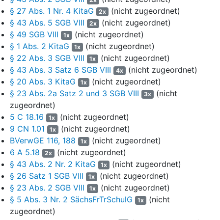
auch die Regelung in Ziffer 6.3 VV, nach der im Juli nur
§ 27 Abs. 1 Nr. 4 KitaG
(nicht zugeordnet)
Sachkosten für das erste Kind gezahlt würden. Aus der
2x
§ 43 Abs. 5 SGB VIII
(nicht zugeordnet)
Kalkulation ergebe sich nicht, wie damit der Urlaub ausgeglichen
2x
werden solle. Die Kalkulation der Anerkennungsbeträge auf den
§ 49 SGB VIII
(nicht zugeordnet)
1x
unterschiedlichen Stufen der Qualifikation weise den
§ 1 Abs. 2 KitaG
(nicht zugeordnet)
1x
Rechenfehler auf, dass der Durchschnitt der Erfahrungsstufen
§ 22 Abs. 3 SGB VIII
(nicht zugeordnet)
1x
nicht 3,5, sondern mindestens 5 aufweise, da die Verweildauer in
§ 43 Abs. 3 Satz 6 SGB VIII
(nicht zugeordnet)
4x
den Erfahrungsstufen gestuft sei. Dies zugrunde gelegt würden
§ 20 Abs. 3 KitaG
(nicht zugeordnet)
1x
nach sechzehn Dienstjahren überwiegend Vergütungen nach
§ 23 Abs. 2a Satz 2 und 3 SGB VIII
(nicht
3x
Stufe 6 gezahlt. Bei regelmäßig mehr als dreißigjähriger Tätigkeit
zugeordnet)
sei die Stufe 5 der angemessene Durchschnitt. Aus der
5 C 18.16
(nicht zugeordnet)
1x
Kalkulation der Vergütung Tagespflege (Anlage 4 zur
9 CN 1.01
(nicht zugeordnet)
1x
Verwaltungsvorschrift) und dem Text der Verwaltungsvorschrift
BVerwGE 116, 188
(nicht zugeordnet)
ergebe sich, dass die Variante 80 % gewählt worden sei. Da
1x
6 A 5.18
(nicht zugeordnet)
zusätzlich weniger Urlaub und eine kürzere Weiterzahlung im
2x
Krankheitsfall als im öffentlichen Dienst gewährt werde,
§ 43 Abs. 2 Nr. 2 KitaG
(nicht zugeordnet)
1x
unterschreite der Anerkennungsbetrag die im öffentlichen Dienst
§ 26 Satz 1 SGB VIII
(nicht zugeordnet)
1x
übliche Vergütung um mehr als 20 % und damit wesentlich.
§ 23 Abs. 2 SGB VIII
(nicht zugeordnet)
1x
§ 5 Abs. 3 Nr. 2 SächsFrTrSchulG
(nicht
1x
6
Vor bzw. in der mündlichen Verhandlung haben die Beteiligten
zugeordnet)
das Normenkontrollverfahren übereinstimmend für erledigt