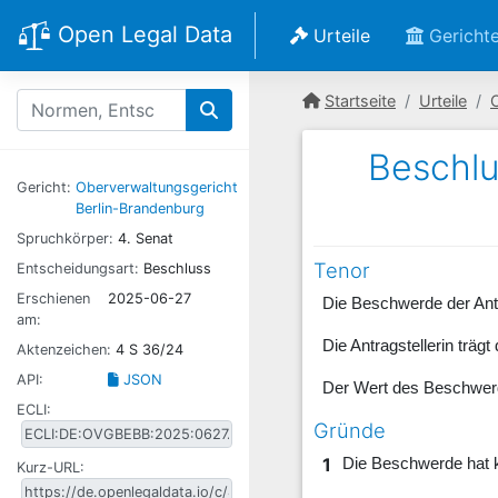
Open Legal Data
Urteile
Gericht
Startseite
Urteile
Beschlu
Gericht:
Oberverwaltungsgericht
Berlin-Brandenburg
Spruchkörper:
4. Senat
Tenor
Entscheidungsart:
Beschluss
Erschienen
2025-06-27
Die Beschwerde der Ant
am:
Die Antragstellerin träg
Aktenzeichen:
4 S 36/24
API:
JSON
Der Wert des Beschwerd
ECLI:
Gründe
1
Die Beschwerde hat k
Kurz-URL: