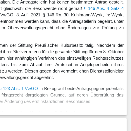
en. Die Antragstellerin hat keinen bestimmten Antrag gestellt,
irft gleichwohl die Beschwerde nicht gemäß
§ 146 Abs. 4 Satz 4
ll, VwGO, 8. Aufl. 2021, § 146 Rn. 30; Kuhlmann/Wysk, in: Wysk,
 entnommen werden kann, dass die Antragstellerin begehrt, unter
 dem Oberverwaltungsgericht ohne Änderungen zur Prüfung zu
Rahmen der Stiftung Preußischer Kulturbesitz tätig. Nachdem der
ihrer Stellvertreterin für die gesamte Stiftung für den 8. Oktober
n dem hier anhängigen Verfahren des einstweiligen Rechtsschutzes
ens bis zum Ablauf ihrer Amtszeit in Angelegenheiten ihres
 zu werden. Diesen gegen den vermeintlichen Dienststellenleiter
 Verwaltungsgericht abgelehnt.
§ 123 Abs. 1 VwGO
in Bezug auf beide Antragsgegner jedenfalls
n fristgerecht dargelegten Gründe, auf deren Überprüfung das
er Änderung des erstinstanzlichen Beschlusses.
hts, die Stiftung Preußischer Kulturbesitz sei nach summarischer
s, bei der nur eine Gleichstellungsbeauftragte zu wählen und zu