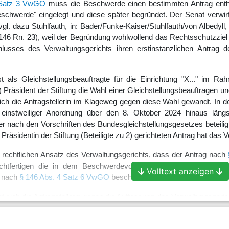
 Satz 3 VwGO
muss die Beschwerde einen bestimmten Antrag enthalt
Beschwerde" eingelegt und diese später begründet. Der Senat verw
vgl. dazu Stuhlfauth, in: Bader/Funke-Kaiser/Stuhlfauth/von Albedy
146 Rn. 23), weil der Begründung wohlwollend das Rechtsschutzziel
usses des Verwaltungsgerichts ihren erstinstanzlichen Antrag
ist als Gleichstellungsbeauftragte für die Einrichtung "X..." im 
räsident der Stiftung die Wahl einer Gleichstellungsbeauftragen und 
at sich die Antragstellerin im Klageweg gegen diese Wahl gewandt. I
einstweiliger Anordnung über den 8. Oktober 2024 hinaus längst
r nach den Vorschriften des Bundesgleichstellungsgesetzes beteiligt
e Präsidentin der Stiftung (Beteiligte zu 2) gerichteten Antrag hat das
echtlichen Ansatz des Verwaltungsgerichts, dass der Antrag nach
chtfertigen die in dem Beschwerdevorbringen der Antragstelleri
Volltext anzeigen
t nach
§ 146 Abs. 4 Satz 6 VwGO
beschränkt ist, keine Aufhebung od
t sich die Antragstellerin gegen die Auffassung des Verwaltungsgeric
nheitliche) Dienststelle im Sinne des Bundesgleichstellungsgesetze
nd: v. Roetteken, jurisPR-ArbR 49/2024 Anm. 7 C).