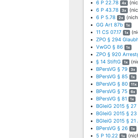
6 P 22.78
(nic
4x
organisatorischen Einhe
6 P 43.78
(nic
3x
Leiter eine Regelungsko
6 P 5.78
(nich
2x
bestehenden Weisungsge
GG Art 87b
1x
und sonstigen innerdien
11 CS 07.17
(ni
1x
Dienststelleneigenscha
ZPO § 294 Glaub
Partner einer Personalv
VwGO § 86
juris Rn. 15 f. und Bes
1x
ZPO § 920 Arrest
9
Das Verwaltungsgeric
§ 14 StiftG
(ni
1x
diese zitierenden K
BPersVG § 79
3x
Gewichtung der person
BPersVG § 85
1x
Maßnahmen, die den Rec
BPersVG § 80
11x
zukommt. Einstellung 
BPersVG § 75
6x
innerdienstlicher Hinsi
BPersVG § 81
1x
vom 29. März 2001 –
BGleiG 2015 § 27 
Urlaubsbewilligung, rei
BGleiG 2015 § 23
der vollen oder eingesc
lediglich Mitwirkungs-
BGleiG 2015 § 21
geringerer Bedeutung z
BPersVG § 26
1x
juris Rn. 26).
5 P 10.22
(nic
1x