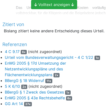
Volltext anzeigen
Das Urteil ist hinsichtlich der Kosten vorläufig
vollstreckbar, für die Klägerin und die Beigeladene jedoch
nur gegen Sicherheitsleistung in Höhe des
Zitiert von
Vollstreckungsbetrages. Die Klägerin kann die
Vollstreckung des Beklagten durch Sicherheitsleistung in
Bislang zitiert keine andere Entscheidung dieses Urteil.
Höhe des Vollstreckungsbetrages abwenden, wenn
dieser nicht vor der Vollstreckung Sicherheit in gleicher
Referenzen
Höhe leistet.
4 C 9.17
(nicht zugeordnet)
6x
Die Revision wird zugelassen.
Urteil vom Bundesverwaltungsgericht - 4 C 1/22
1x
Tatbestand
EnWG 2005 § 17d Umsetzung der
Netzentwicklungspläne und des
1
Die Klägerin wendet sich gegen den
Flächenentwicklungsplans
2x
Planfeststellungsbeschluss des Beklagten vom 9. Juli 2015
BBergG § 18 Widerruf
über die Verlegung von 220-kV-Unterwasserkabeln zur
11x
5 K 6/10
(nicht zugeordnet)
Netzanbindung der Offshore-Windpark-Cluster „Westlich
2x
Adlergrund“ und „Arkona-See“, weil deren Trasse durch
BBergG § 1 Zweck des Gesetzes
1x
Bereiche verläuft, an denen Bergbauberechtigungen der Klägerin
EnWG 2005 § 43e Rechtsbehelfe
6x
bestanden bzw. bestehen.
GG Art 14
27x