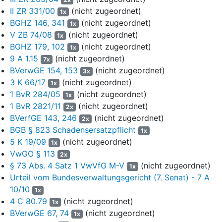
März 1993. Mit Kaufvertrag vom 14. Juli 2006 erfolgte eine
II ZR 331/00
(nicht zugeordnet)
1x
Übertragung der Bewilligung von der H. GmbH & Co. KG auf die
BGHZ 146, 341
(nicht zugeordnet)
1x
I. GmbH und die J. GmbH; der Zustimmungsbescheid des
V ZB 74/08
(nicht zugeordnet)
1x
Bergamtes datiert vom 16. Oktober 2006. Mit Kaufvertrag vom
BGHZ 179, 102
(nicht zugeordnet)
11. Februar 2010 wurde eine Vielzahl von
1x
9 A 1.15
(nicht zugeordnet)
Bergbauberechtigungen, darunter die Bewilligung „Landtief“, von
7x
der A. GbR, vertreten durch die Gesellschafter I. GmbH, J.
BVerwGE 154, 153
(nicht zugeordnet)
3x
GmbH und K. GmbH auf die hiesige Klägerin übertragen; das
3 K 66/17
(nicht zugeordnet)
1x
Bergamt erteilte die Zustimmung mit Bescheid vom 23. März
1 BvR 284/05
(nicht zugeordnet)
1x
2010. Nachdem die Bewilligung zunächst bis zum 31.
1 BvR 2821/11
(nicht zugeordnet)
2x
Dezember 2006 befristet war, wurde sie mit Bescheid des
BVerfGE 143, 246
(nicht zugeordnet)
2x
Bergamtes Stralsund vom 12. Oktober 2001 bis einschließlich
BGB § 823 Schadensersatzpflicht
1x
31. Dezember 2040 verlängert.
5 K 19/09
(nicht zugeordnet)
1x
VwGO § 113
5
Das Bewilligungsfeld hat einen Flächeninhalt von etwa 4,2
2x
§ 73 Abs. 4 Satz 1 VwVfG M-V
qkm. Seit 1994 erfolgte die Gewinnungstätigkeit auf der
(nicht zugeordnet)
1x
Grundlage eines mit Bescheid vom 4. Mai 1994 zugelassenen
Urteil vom Bundesverwaltungsgericht (7. Senat) - 7 A
Hauptbetriebsplans, dessen Geltung mehrfach, zuletzt bis zum
10/10
1x
30. Juni 2006, verlängert wurde. Seither liegen keine
4 C 80.79
(nicht zugeordnet)
1x
Betriebspläne mehr vor. Unstreitig hat eine Gewinnungstätigkeit
BVerwGE 67, 74
(nicht zugeordnet)
1x
seither nicht mehr stattgefunden. Fördermengen, für die