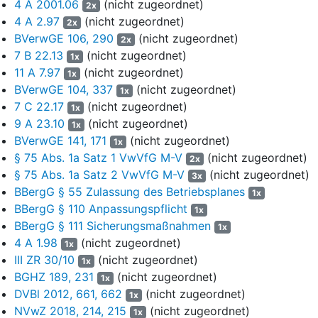
4 A 2001.06
(nicht zugeordnet)
2x
Förderabgaben gezahlt wurden, sind beim Beklagten lediglich für
4 A 2.97
(nicht zugeordnet)
2x
den Zeitraum von 1994 bis 1996 dokumentiert. Danach wurden
BVerwGE 106, 290
(nicht zugeordnet)
2x
in diesem Zeitraum knapp 400.000 Tonnen Kiessande gefördert.
7 B 22.13
(nicht zugeordnet)
1x
6
Erst nach Ablauf der Geltungsdauer des letzten
11 A 7.97
(nicht zugeordnet)
1x
Hauptbetriebsplans erfolgten die beiden letzten
BVerwGE 104, 337
(nicht zugeordnet)
1x
Übertragungen der Bewilligung, im Jahr 2006 auf die
7 C 22.17
(nicht zugeordnet)
1x
Rechtsvorgänger der Klägerin sowie 2010 auf die Klägerin. Am
9 A 23.10
(nicht zugeordnet)
1x
8. Oktober 2008 wurde mit Blick auf einen zukünftigen
BVerwGE 141, 171
(nicht zugeordnet)
1x
Rahmenbetriebsplan beim Bergamt Stralsund ein Scoping-
§ 75 Abs. 1a Satz 1 VwVfG M-V
(nicht zugeordnet)
2x
Termin durchgeführt und das Ergebnis in einer Niederschrift
§ 75 Abs. 1a Satz 2 VwVfG M-V
(nicht zugeordnet)
3x
dokumentiert. Weitere Verfahrensschritte erfolgten nicht. Mit
BBergG § 55 Zulassung des Betriebsplanes
1x
Abschlagskostenbescheid des Bergamtes an die Klägerin vom
BBergG § 110 Anpassungspflicht
5. November 2015 wurden für das Verfahren
1x
BBergG § 111 Sicherungsmaßnahmen
Verwaltungsgebühren in Höhe von 623,36 EUR festgesetzt; in
1x
dem Bescheid heißt es, der Zeitpunkt des Abschlusses des
4 A 1.98
(nicht zugeordnet)
1x
Verfahrens sei nicht absehbar.
III ZR 30/10
(nicht zugeordnet)
1x
BGHZ 189, 231
(nicht zugeordnet)
1x
7
2012 leitete das Bergamt Stralsund ein Verfahren zur Prüfung
DVBl 2012, 661, 662
(nicht zugeordnet)
1x
des Widerrufs der Bewilligung nach
§ 18 Abs. 3 BBergG
ein,
NVwZ 2018, 214, 215
(nicht zugeordnet)
1x
und entschied nach Anhörung der Klägerin mit Bescheid vom