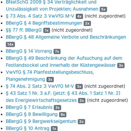
BNatSchG 2009 § 34 Verträglichkeit und
2
Die Beigeladene ist Vorhabenträgerin und handelt für die nach
Unzulässigkeit von Projekten; Ausnahmen
5x
§ 17d EnWG
zur Netzanbindung von Windenergieanlagen auf
§ 73 Abs. 4 Satz 3 VwVfG M-V
(nicht zugeordnet)
4x
See verpflichtete Betreiberin des Übertragungsnetzes in M-V,
BBergG § 4 Begriffsbestimmungen
die F. GmbH, deren 100%ige Tochter die Beigeladene ist.
2x
§§ 77 ff. BBergG
(nicht zugeordnet)
1x
3
Gegenstand des Vorhabens ist die Verlegung von insgesamt
BBergG § 48 Allgemeine Verbote und Beschränkungen
sechs 220 kV-Wechselstromkabelsystemen (AC-Systemen)
14x
vom Umspannwerk Lubmin durch den Greifswalder Bodden und
BBergG § 14 Vorrang
7x
das deutsche Küstenmeer bis in die deutsche Ausschließliche
BBergG § 49 Beschränkung der Aufsuchung auf dem
Wirtschaftszone (AWZ), in der sich die beiden Offshore-
Festlandsockel und innerhalb der Küstengewässer
3x
Windparks befinden. Das Gesamtvorhaben umfasst die drei
VwVfG § 74 Planfeststellungsbeschluss,
Planungsabschnitte Landtrasse, Seetrasse Küstenmeer und
Plangenehmigung
Abschnitt AWZ; für alle drei Abschnitte wurden die notwendigen
3x
§ 74 Abs. 2 Satz 3 VwVfG M-V
(nicht zugeordnet)
Planfeststellungen erteilt. Gegenstand des hiesigen Verfahrens
3x
ist der Planungsabschnitt Seetrasse. Dieser wird in die fünf
§ 43 Satz 1 Nr. 3 a.F. (jetzt: § 43 Abs. 1 Satz 1 Nr. 2)
Trassenabschnitte Anlandung, Greifswalder Bodden,
des Energiewirtschaftsgesetzes
(nicht zugeordnet)
2x
Boddenrandschwelle, Nordostflanke Boddenrandschwelle und
BBergG § 7 Erlaubnis
3x
Pommersche Bucht unterteilt. Im Trassenabschnitt
BBergG § 8 Bewilligung
9x
Nordostflanke Boddenrandschwelle verläuft die Trasse ganz
BBergG § 9 Bergwerkseigentum
2x
überwiegend parallel zur Nord Stream-Pipeline in nordöstlicher
BBergG § 10 Antrag
1x
Richtung; bevor sie nach Norden abknickt und die Nord Stream-