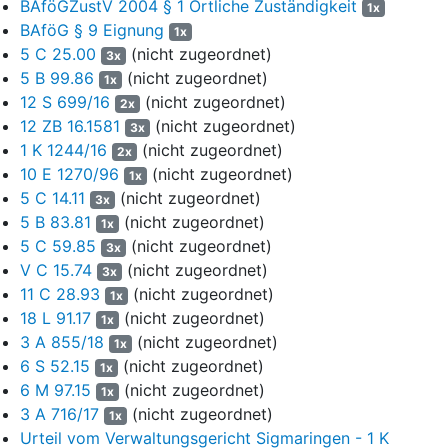
BAföGZustV 2004 § 1 Örtliche Zuständigkeit
1x
bei. Darin bestätigte das Institut für Physikalische Chemie an der
BAföG § 9 Eignung
1x
TU I., dass die Praktikumsstelle den Anforderungen der
5 C 25.00
(nicht zugeordnet)
3x
Ausbildungs- und Prüfungsordnung entspreche, sowie, dass das
5 B 99.86
(nicht zugeordnet)
1x
Praktikum vorgeschrieben, noch abzuleisten und in den
12 S 699/16
(nicht zugeordnet)
Ausbildungsbestimmungen inhaltlich geregelt sei. Die
2x
12 ZB 16.1581
(nicht zugeordnet)
vorgeschriebene Mindestdauer des Praktikums betrage 17
3x
Wochen. Der Studienfachberater Chemie der TU I., PD. Dr. L.,
1 K 1244/16
(nicht zugeordnet)
2x
teilte dem Beklagten mit Schreiben vom 11. Februar 2014 zu den
10 E 1270/96
(nicht zugeordnet)
1x
Praktikumstätigkeiten des Klägers u.a. mit, dass es sich bei den
5 C 14.11
(nicht zugeordnet)
3x
beiden Praktika "Forschungspraktikum" und "Projektarbeit" um
5 B 83.81
(nicht zugeordnet)
1x
Pflichtveranstaltungen des Masterstudiengangs Chemie handele,
5 C 59.85
(nicht zugeordnet)
3x
die an universitären, chemisch arbeitenden Einrichtungen oder
V C 15.74
(nicht zugeordnet)
3x
nach Absprache in außeruniversitären Einrichtungen und der
11 C 28.93
(nicht zugeordnet)
1x
Industrie durchgeführt werden könnten. Der Arbeitsumfang des
18 L 91.17
(nicht zugeordnet)
1x
Forschungspraktikums sei mit fünf Creditpoints = ca. 150
3 A 855/18
(nicht zugeordnet)
1x
Stunden = fünf Wochen zu veranschlagen, die Projektarbeit mit
6 S 52.15
(nicht zugeordnet)
zwölf Creditpoints = 360 Stunden = zwölf Wochen. Eine
1x
6 M 97.15
(nicht zugeordnet)
inhaltliche Verknüpfung der beiden Praktika zu einer Einheit sei
1x
möglich und durchaus üblich. Im Falle des Klägers sei die
3 A 716/17
(nicht zugeordnet)
1x
Planung und Ausarbeitung des Aufenthalts unter der Koordination
Urteil vom Verwaltungsgericht Sigmaringen - 1 K