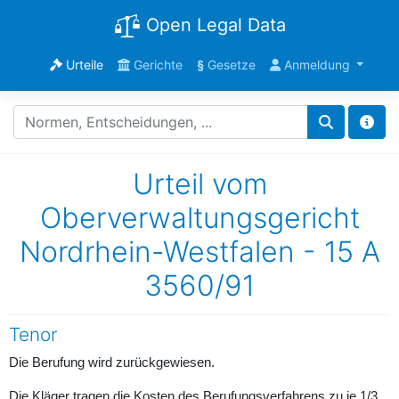
Open Legal Data
Urteile
Gerichte
§
Gesetze
Anmeldung
Urteil vom
Oberverwaltungsgericht
Nordrhein-Westfalen - 15 A
3560/91
Tenor
Die Berufung wird zurückgewiesen.
Die Kläger tragen die Kosten des Berufungsverfahrens zu je 1/3.