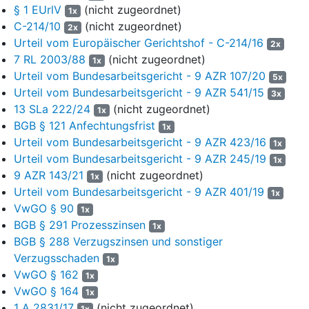
krankheitsbedingt nicht in Anspruch genommene Urlaub seit
§ 1 EUrlV
(nicht zugeordnet)
1x
dem 31. März 2020 verfallen. Der Anspruch auf den
C-214/10
(nicht zugeordnet)
2x
gesetzlichen Mindesturlaub verfalle zwar bei
Urteil vom Europäischer Gerichtshof - C-214/16
2x
richtlinienkonformer Auslegung nur dann am Ende des
7 RL 2003/88
(nicht zugeordnet)
1x
Kalenderjahres oder eines zulässigen Übertragungszeitraums,
Urteil vom Bundesarbeitsgericht - 9 AZR 107/20
5x
wenn der Arbeitgeber den Arbeitnehmer zuvor in die Lage
Urteil vom Bundesarbeitsgericht - 9 AZR 541/15
3x
versetzt habe, seinen Urlaubsanspruch wahrzunehmen und
13 SLa 222/24
(nicht zugeordnet)
1x
der Arbeitnehmer den Urlaub dennoch aus freien Stücken
BGB § 121 Anfechtungsfrist
1x
nicht genommen habe. Für den Fall, dass der Erholungsurlaub
Urteil vom Bundesarbeitsgericht - 9 AZR 423/16
aus Krankheitsgründen nicht genommen worden sei, sei nach
1x
Urteil vom Bundesarbeitsgericht - 9 AZR 245/19
der Rechtsprechung des Europäischen Gerichtshofs jedoch
1x
eine Abweichung von diesem Grundsatz geboten, weil nach
9 AZR 143/21
(nicht zugeordnet)
1x
einer gewissen zeitlichen Grenze der Zweck des
Urteil vom Bundesarbeitsgericht - 9 AZR 401/19
1x
(angesammelten) Urlaubs als Erholungszeit wegfalle. Es sei
VwGO § 90
1x
daher zu differenzieren, aus welchem Grund der Beschäftigte
BGB § 291 Prozesszinsen
1x
seinen Anspruch auf bezahlten Jahresurlaub nicht innerhalb
BGB § 288 Verzugszinsen und sonstiger
des Bezugs- bzw. eines zulässigen Übertragungszeitraums in
Verzugsschaden
1x
Anspruch genommen habe. Der Mitwirkungsobliegenheit des
VwGO § 162
1x
Arbeitgebers könne in den Fällen fortdauernder Erkrankung
VwGO § 164
1x
keine Bedeutung zukommen. Der Kläger habe seinen Dienst
1 A 2831/17
(nicht zugeordnet)
1x
bis zur Versetzung in den Ruhestand nicht mehr angetreten.