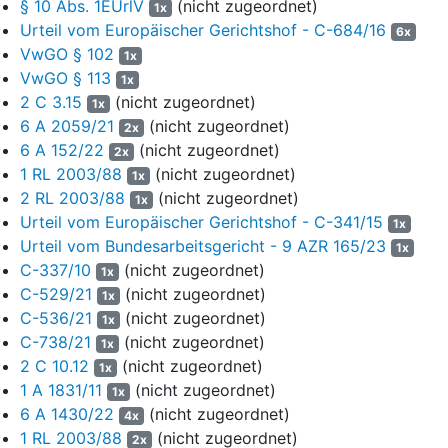
2003/88/EG). Der Anspruch des Klägers sei danach nicht
§ 10 Abs. 1EUrlV
(nicht zugeordnet)
1x
verfallen, weil der Dienstherr verpflichtet gewesen sei, ihn
Urteil vom Europäischer Gerichtshof - C-684/16
6x
rechtzeitig vor dem Verfallen derUrlaubsansprüche aus dem
VwGO § 102
1x
Jahr 2018 darauf hinzuweisen, dass der jeweilige
VwGO § 113
1x
Jahresurlaub verfalle, wenn er nicht in Anspruch genommen
2 C 3.15
(nicht zugeordnet)
1x
werde. Eine Eingrenzung der Hinweispflicht in den Fällen einer
6 A 2059/21
(nicht zugeordnet)
2x
Erkrankung lasse sich der Rechtsprechung nicht entnehmen,
6 A 152/22
(nicht zugeordnet)
2x
sie wäre zudem auch inhaltlich nicht gerechtfertigt.
1 RL 2003/88
(nicht zugeordnet)
1x
6
Mit Widerspruchsbescheid vom 6. Oktober 2021 wies die
2 RL 2003/88
(nicht zugeordnet)
1x
Generalzolldirektion den Widerspruch zurück. Zur Begründung
Urteil vom Europäischer Gerichtshof - C-341/15
1x
führte sie aus, der Urlaubsanspruch für das Jahr 2018 sei
Urteil vom Bundesarbeitsgericht - 9 AZR 165/23
1x
verfallen. Gemäß
§ 7 Abs. 3 der Erholungsurlaubsverordnung
C-337/10
(nicht zugeordnet)
1x
(EUrlV) verfalle der Erholungsurlaub spätestens mit Ablauf
C-529/21
(nicht zugeordnet)
1x
von 15 Monaten nach Ende des Urlaubsjahres, soweit er
C-536/21
(nicht zugeordnet)
1x
wegen vorübergehender Dienstunfähigkeit nicht genommen
C-738/21
(nicht zugeordnet)
1x
werde. Der Europäische Gerichtshof habe entschieden, dass
2 C 10.12
(nicht zugeordnet)
1x
ein Arbeitnehmer – hierzu zählten auch die Beamten –
1 A 1831/11
(nicht zugeordnet)
Ansprüche auf bezahlten Jahresurlaub nicht unbegrenzt
1x
6 A 1430/22
(nicht zugeordnet)
ansammeln könne und der Zeitraum von 15 Monaten
4x
angemessen sei. Daher sei der im Jahr 2018
1 RL 2003/88
(nicht zugeordnet)
2x