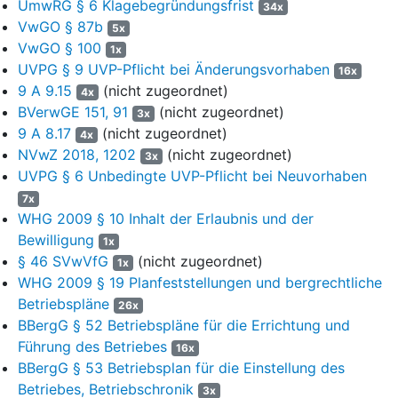
UmwRG § 6 Klagebegründungsfrist
der Grubenwasserhaltung … für das Saarland“,
Herne, März
34x
VwGO § 87b
2014, mit entsprechenden Erläuterungen und Ergänzungen vom
5x
Juli 2014
Dieses sieht vor, das Grubenwasser durch
VwGO § 100
1x
vorübergehende Einstellung der Wasserhaltung an den
UVPG § 9 UVP-Pflicht bei Änderungsvorhaben
16x
Standorten Reden und Duhamel kontrolliert auf ein Niveau von
9 A 9.15
(nicht zugeordnet)
4x
-320 m NHN ansteigen zu lassen. Infolge des Anstiegs werden
BVerwGE 151, 91
(nicht zugeordnet)
3x
dann auch die ehemaligen Baufelder Primsmulde und Dilsburg
9 A 8.17
(nicht zugeordnet)
4x
mit Wasser aufgefüllt. Durch einen vorherigen Umbau auf
NVwZ 2018, 1202
(nicht zugeordnet)
3x
Brunnenwasserhaltungen an den Standorten Reden und
UVPG § 6 Unbedingte UVP-Pflicht bei Neuvorhaben
Duhamel könne der Anstieg des Grubenwasserspiegels
7x
erforderlichenfalls auch vor Erreichen des Zielniveaus gestoppt
WHG 2009 § 10 Inhalt der Erlaubnis und der
werden. Oberhalb eines Niveaus der Verbindung von -383 m
Bewilligung
NHN ist eine zentrale Ableitung des gesamten anfallenden
1x
§ 46 SVwVfG
(nicht zugeordnet)
Grubenwassers in die Saar am Standort Duhamel durch
1x
Umleitung des Wassers aus der Wasserprovinz Reden über die
WHG 2009 § 19 Planfeststellungen und bergrechtliche
bergbaulich geschaffene Verbindungsstrecke möglich. Der
Betriebspläne
26x
Anstieg des Grubenwassers soll nach dem Konzept etwa 3
BBergG § 52 Betriebspläne für die Errichtung und
Jahre in Anspruch nehmen. Mit Erreichen des beantragten
Führung des Betriebes
16x
Zielniveaus des Grubenwassers von -320 m NHN soll das
BBergG § 53 Betriebsplan für die Einstellung des
Grubenwasser am Standort Duhamel gehoben und in die Saar
Betriebes, Betriebschronik
3x
eingeleitet werden.Voraussetzung für die Umsetzung des