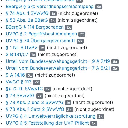
Vorhaben ein. Die rechtzeitig erhobenen Einwendungen wurden
BBergG § 57c Verordnungsermächtigung
4x
vom 3.6.2019 bis 5.6.2019 mit den Einwendern, der
§ 74 Abs. 1 SVwVfG
(nicht zugeordnet)
1x
Beigeladenen und mit den Trägern öffentlicher Belange erörtert.
§ 52 Abs. 2a BBerG
(nicht zugeordnet)
1x
Der Erörterungstermin in Ensdorf wurde gemäß
§ 73 Abs. 6
BBergG § 114 Bergschaden
SVwVfG
zuvor in der Saarbrücker Zeitung, dem Amtsblatt des
2x
UVPG § 2 Begriffsbestimmungen
Saarlandes, in den örtlichen amtlichen
2x
Bekanntmachungsblättern der Städte und Gemeinden und im
UVPG § 74 Übergangsvorschrift
5x
Internet bekannt gemacht. Nach der Bekanntgabe des
§ 1 Nr. 9 UVPV
(nicht zugeordnet)
1x
Erörterungstermins wurden mehrere Anträge gestellt, den für
2 B 181/07
(nicht zugeordnet)
1x
den 3.6.2019 terminierten Erörterungstermin aufzuheben und
Urteil vom Bundesverwaltungsgericht - 9 A 7/19
6x
einen späteren Termin zu bestimmen. Hilfsweise wurde
Urteil vom Bundesverwaltungsgericht - 7 A 5/21
3x
beantragt, einen gesonderten Erörterungstermin für die
9 A 14.16
(nicht zugeordnet)
3x
beteiligten Kommunen anzusetzen. Diese Anträge wurden vom
VwGO § 113
2x
Beklagten abgelehnt. Letzteres gilt auch für am Tag der
§§ 72 ff. SVwVfG
(nicht zugeordnet)
1x
Erörterung gegen die Versammlungsleitung gestellte
§ 73 SVwVfG
(nicht zugeordnet)
2x
Befangenheitsanträge.
§ 73 Abs. 2 und 3 SVwVfG
(nicht zugeordnet)
1x
4
Für das Ansteigenlassen des Grubenwassers auf ein Niveau
§ 73 Abs. 1 Satz 2 SVwVfG
(nicht zugeordnet)
2x
von -320 m NHN in den Wasserprovinzen Reden und
UVPG § 4 Umweltverträglichkeitsprüfung
2x
Ensdorf und für das Heben und Einleiten von maximal 19,8 Mio.
UVPG § 5 Feststellung der UVP-Pflicht
1x
cbm Grubenwasser jährlich am Standort Duhamel in die Saar