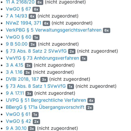
11 A 2168/20
(nicht zugeordnet)
6x
als Folge wurde der Beigeladenen vom Bergamt B-Stadt unter
VwGO § 67
6x
dem gleichen Datum auch ein Abschlussbetriebsplan
7 A 14/93
(nicht zugeordnet)
6x
zugelassen.
2
vgl. den
„Abschlussbetriebsplan unter Tage für die
NVwZ 1994, 371
(nicht zugeordnet)
6x
Zentrale Wasserhaltung Reden, Duhamel inklusive Nordschacht
VerkPBG § 5 Verwaltungsgerichtsverfahren
mit Ansteigenlassen des Grubenwassers auf -320 m NHN,
6x
VwGO § 60
Umleiten, Heben und Einleiten in die Saar“
des Bergamts
1x
Saarbrücken vom 17.8.2021 – 4860/17/45-79
vgl. den
9 B 50.00
(nicht zugeordnet)
3x
„Abschlussbetriebsplan unter Tage für die Zentrale
§ 73 Abs. 8 Satz 2 SVwVfG
(nicht zugeordnet)
2x
Wasserhaltung Reden, Duhamel inklusive Nordschacht mit
VwVfG § 73 Anhörungsverfahren
1x
Ansteigenlassen des Grubenwassers auf -320 m NHN,
3 A 4.15
(nicht zugeordnet)
3x
Umleiten, Heben und Einleiten in die Saar“
des Bergamts
3 A 1.16
(nicht zugeordnet)
3x
Saarbrücken vom 17.8.2021 – 4860/17/45-79
Dieser ist
DVBl 2018, 187
(nicht zugeordnet)
3x
Gegenstand zahlreicher Rechtsbehelfsverfahren. Die
§ 73 Abs. 8 Satz 1 SVwVfG
(nicht zugeordnet)
1x
Vollziehbarkeit des Abschlussbetriebsplans ist Voraussetzung
9 A 17.11
(nicht zugeordnet)
3x
für die Umsetzung des geplanten Grubenwasseranstiegs.
3
vgl.
UVPG § 51 Bergrechtliche Verfahren
4x
dazu die Nr. 4.1.2, Seite 4 des Planfeststellungsbeschlusses,
BBergG § 171a Übergangsvorschrift
wonach mit dem Grubenwasseranstieg beziehungsweise der
2x
VwGO § 61
anschließenden Wiederaufnahme der Grubenwasserhaltung erst
1x
begonnen werden darf, wenn die jeweiligen sich aus diesem
VwGO § 42
2x
Planfeststellungsbeschluss ergebenden Anforderungen erfüllt
9 A 30.10
(nicht zugeordnet)
3x