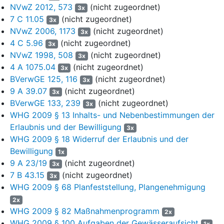
sind, eine vollziehbare Zulassung des „Abschlussbetriebsplans
NVwZ 2012, 573
(nicht zugeordnet)
3x
unter Tage, zentrale Wasserhaltung Reden, Duhamel inklusive
7 C 11.05
(nicht zugeordnet)
3x
Nordschacht“ vom 18.8.2017 vorliegt und auch die dort
NVwZ 2006, 1173
(nicht zugeordnet)
3x
festgelegten Voraussetzungen für den Beginn des Vorhabens
4 C 5.96
(nicht zugeordnet)
3x
erfüllt sind.
vgl. dazu die Nr. 4.1.2, Seite 4 des
NVwZ 1998, 508
(nicht zugeordnet)
3x
Planfeststellungsbeschlusses, wonach mit dem
4 A 1075.04
(nicht zugeordnet)
3x
Grubenwasseranstieg beziehungsweise der anschließenden
BVerwGE 125, 116
(nicht zugeordnet)
3x
Wiederaufnahme der Grubenwasserhaltung erst begonnen
9 A 39.07
(nicht zugeordnet)
werden darf, wenn die jeweiligen sich aus diesem
3x
BVerwGE 133, 239
(nicht zugeordnet)
Planfeststellungsbeschluss ergebenden Anforderungen erfüllt
3x
sind, eine vollziehbare Zulassung des „Abschlussbetriebsplans
WHG 2009 § 13 Inhalts- und Nebenbestimmungen der
unter Tage, zentrale Wasserhaltung Reden, Duhamel inklusive
Erlaubnis und der Bewilligung
3x
Nordschacht“ vom 18.8.2017 vorliegt und auch die dort
WHG 2009 § 18 Widerruf der Erlaubnis und der
festgelegten Voraussetzungen für den Beginn des Vorhabens
Bewilligung
1x
erfüllt sind.
9 A 23/19
(nicht zugeordnet)
3x
7 B 43.15
(nicht zugeordnet)
5
3x
Der hier streitgegenständliche Planfeststellungsbeschluss
WHG 2009 § 68 Planfeststellung, Plangenehmigung
vom 17.8.2021 umfasst neben der Feststellung des
Rahmenbetriebsplans mit Entscheidung über die im Verfahren
2x
erhobenen Einwendungen dagegen ausdrücklich auch
WHG 2009 § 82 Maßnahmenprogramm
2x
wasserrechtliche Erlaubnisse für den geplanten
WHG 2009 § 100 Aufgaben der Gewässeraufsicht
1x