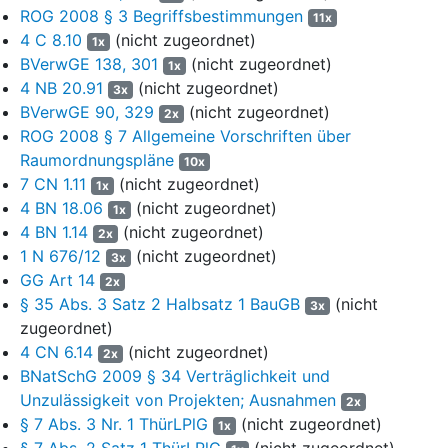
das BWE Rüdigsdorf / Günzdorf als Vorbehaltsgebiet Natur und
ROG 2008 § 3 Begriffsbestimmungen
11x
Landschaft bzw. als Vorbehaltsgebiet Fremdenverkehr/Erholung
4 C 8.10
(nicht zugeordnet)
1x
ein.
BVerwGE 138, 301
(nicht zugeordnet)
1x
4 NB 20.91
(nicht zugeordnet)
4
Am 9. Juni 2004 fasste die Antragsgegnerin den Beschluss
3x
BVerwGE 90, 329
(nicht zugeordnet)
zur Fortschreibung des Regionalplans Nordthüringen - fortan
2x
Regionalplan - und machte die allgemeinen Planungsabsichten
ROG 2008 § 7 Allgemeine Vorschriften über
im Thüringer Staatsanzeiger Nr. 26/2004 vom 28. Juni 2004
Raumordnungspläne
10x
bekannt.
7 CN 1.11
(nicht zugeordnet)
1x
4 BN 18.06
(nicht zugeordnet)
1x
5
Als Anlage zur Thüringer Verordnung über den
4 BN 1.14
(nicht zugeordnet)
2x
Landesentwicklungsplan vom 6. Oktober 2004, GVBl. S. 754,
1 N 676/12
(nicht zugeordnet)
3x
veröffentlichte die Landesregierung den Landesentwicklungsplan
GG Art 14
Thüringen - fortan LEP 2004 - . Er bestimmt als Plansatz 5.3.3
2x
§ 35 Abs. 3 Satz 2 Halbsatz 1 BauGB
(nicht
Z:
3x
zugeordnet)
6
„In den Regionalplänen sind für den Abbau und die
4 CN 6.14
(nicht zugeordnet)
2x
langfristige Sicherung der Rohstoffversorgung Vorrang-
BNatSchG 2009 § 34 Verträglichkeit und
und Vorbehaltsgebiete ‚Rohstoffe‘ auszuweisen.“
Unzulässigkeit von Projekten; Ausnahmen
2x
7
§ 7 Abs. 3 Nr. 1 ThürLPlG
(nicht zugeordnet)
Die Antragsgegnerin gab im Rahmen des
1x
Planaufstellungsverfahrens für den Regionalplan eine
§ 7 Abs. 2 Satz 1 ThürLPlG
(nicht zugeordnet)