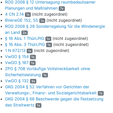
ROG 2008 § 12 Untersagung raumbedeutsamer
bestimmten - Vorranggebiete Freiraumsicherung seien für die
Planungen und Maßnahmen
7x
Erhaltung der schutzgutorientierten Freiraumfunktionen der
4 CN 2.14
(nicht zugeordnet)
1x
Naturgüter Boden, Wald, Wasser, Klima, Flora und Fauna sowie
BVerwGE 152, 55
(nicht zugeordnet)
1x
des Landschaftsbildes vorgesehen. Andere raumbedeutsame
ROG 2008 § 28 Sonderregelung für die Windenergie
Nutzungen seien in diesen Gebieten ausgeschlossen, soweit
an Land
2x
diese mit der vorrangigen Funktion nicht vereinbar seien
§ 16 Abs. 1 ThürLPlG
(nicht zugeordnet)
(Plansatz Z 4-4). In der beigefügten Begründung dazu heißt es,
1x
§ 16 Abs. 3 ThürLPlG
(nicht zugeordnet)
die Vorranggebiete Freiraumsicherung dienten der nachhaltigen
1x
Sicherung und Entwicklung von schutzwürdigen und
1 N 672/13
(nicht zugeordnet)
1x
schutzbedürftigen Naturraumpotentialen. Sie seien Kernbereiche
VwGO § 154
1x
vorhandener oder zu schaffender regionaler und überregionaler
VwGO § 167
1x
ökologischer Verbundsysteme, insbesondere unter
ZPO § 708 Vorläufige Vollstreckbarkeit ohne
Einbeziehung unzerschnittener Räume und der Natura-2000-
Sicherheitsleistung
1x
Gebietskulisse. Ihr multifunktionaler Charakter ergebe sich aus
VwGO § 132
3x
den überörtlichen, regionalen und zum Teil landesweit
GKG 2004 § 52 Verfahren vor Gerichten der
bedeutsamen ökologischen Funktionen. In den Vorranggebieten
Verwaltungs-, Finanz- und Sozialgerichtsbarkeit
1x
Freiraumsicherung FS-56, FS-57 und FS-70 lagerten
GKG 2004 § 68 Beschwerde gegen die Festsetzung
Gipsvorräte, die für die Versorgung zukünftiger Generationen
des Streitwerts
Bedeutung haben könnten. Sie würden damit raumordnerisch
1x
vor entgegenstehenden Nutzungen geschützt.