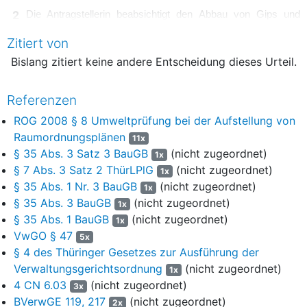
2
Die Antragstellerin beabsichtigt den Abbau von Gips und
Anhydrit auf dem Bewilligungsfeld „Himmelsberg“, für das sie
Zitiert von
nach eigenen Angaben über einen genehmigten
Hauptbetriebsplan verfügt. Zudem hat sie die Zulassung von
Bislang zitiert keine andere Entscheidung dieses Urteil.
Hauptbetriebsplänen für ihr Bergwerkseigentumsfeld - fortan
BWE - „Rüdigsdorf / Günzdorf“ und das Bewilligungsfeld
Referenzen
„Rüdigsdorf / Kuhberg“ beantragt.
ROG 2008 § 8 Umweltprüfung bei der Aufstellung von
3
Die Gips- und Anhydritlagerstätten des sog. Südharzer
Raumordnungsplänen
11x
Zechsteingürtels gehören zu den bedeutendsten in der
§ 35 Abs. 3 Satz 3 BauGB
(nicht zugeordnet)
1x
Bundesrepublik Deutschland. Der (mit Inkrafttreten des
§ 7 Abs. 3 Satz 2 ThürLPlG
(nicht zugeordnet)
1x
Regionalplans Nordthüringen außer Kraft getretene) Regionale
§ 35 Abs. 1 Nr. 3 BauGB
(nicht zugeordnet)
1x
Raumordnungsplan Nordthüringen wies innerhalb dieses
§ 35 Abs. 3 BauGB
(nicht zugeordnet)
1x
Gipskarstgebiets die Vorranggebiete für Gips- und
§ 35 Abs. 1 BauGB
(nicht zugeordnet)
1x
Anhydritabbau Stempeda / Alter Stollberg, Nordhausen /
VwGO § 47
Kohnstein und Woffleben / Hohe Schleife aus. Die bestehenden
5x
§ 4 des Thüringer Gesetzes zur Ausführung der
Bergbauberechtigungen am Bewilligungsfeld Rüdigsdorf /
Kuhberg und am BWE Rüdigsdorf / Günzdorf stellte er
Verwaltungsgerichtsordnung
(nicht zugeordnet)
1x
nachrichtlich dar. Das Bewilligungsfeld Rüdigsdorf / Kuhberg
4 CN 6.03
(nicht zugeordnet)
3x
ordnete er als Vorbehaltsgebiet Fremdenverkehr / Erholung und
BVerwGE 119, 217
(nicht zugeordnet)
2x