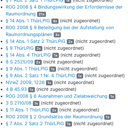
1x
geologische Untersuchung zur Rohstoffsicherung der
ROG 2008 § 4 Bindungswirkung der Erfordernisse der
Rohstoffart Gips / Anhydrit in Nordthüringen bei dem e...
Raumordnung
21x
Sachverständigenbüro R... in Auftrag. Wegen der Einzelheiten
§ 14 Abs. 1 ThürLPlG
(nicht zugeordnet)
4x
wird auf den Inhalt des sog. R...-Gutachtens vom 3. September
ROG 2008 § 9 Beteiligung bei der Aufstellung von
2008 verwiesen.
Raumordnungsplänen
3x
§ 14 Abs. 1 Satz 2 ThürLPlG
(nicht zugeordnet)
8
Am 27. Juni 2012 beschloss die Antragsgegnerin
2x
§ 9 ThürLPlG
(nicht zugeordnet)
(Beschluss-Nr. 29/06/12) den Regionalplan, den das
2x
damalige Thüringer Ministerium für Bau, Landesentwicklung und
§ 14 Abs. 4 ThürLPlG
(nicht zugeordnet)
1x
Verkehr als Oberste Landesplanungsbehörde mit Bescheid vom
8 S 2525/09
(nicht zugeordnet)
2x
13. September 2012 genehmigte. Am 29. Oktober 2012 gab die
§ 9 Abs. 1 ThürLPlG
(nicht zugeordnet)
1x
Antragsgegnerin die Genehmigung des Regionalplans im
§ 9 Abs. 2 Satz 1 Nr. 4 ThürLPlG
(nicht zugeordnet)
1x
Thüringer Staatsanzeiger (Nr. 44/2012) bekannt.
NVwZ 2009, 1226
(nicht zugeordnet)
1x
4 B 45.93
(nicht zugeordnet)
9
1x
Der Regionalplan bestimmt 110 Vorranggebiete
ROG 2008 § 6 Ausnahmen und Zielabweichung
Freiraumsicherung, die in der Raumnutzungskarte grün
1x
3 S 2110/08
(nicht zugeordnet)
dargestellt sind, darunter auch das Vorranggebiet
1x
Freiraumsicherung FS-70 - Rüdigsdorfer Schweiz / Harzfelder
§ 11 Abs. 1 ThürLPlG
(nicht zugeordnet)
2x
Holz / Steinberg / Eichenberg, in dem zumindest teilweise die
ROG 2008 § 2 Grundsätze der Raumordnung
1x
Bergbauflächen der Antragstellerin liegen. Die verbindlich
§ 7 Abs. 2 Satz 2 ThürLPlG
(nicht zugeordnet)
1x
vorgegebenen - zeichnerisch in der Raumnutzungskarte