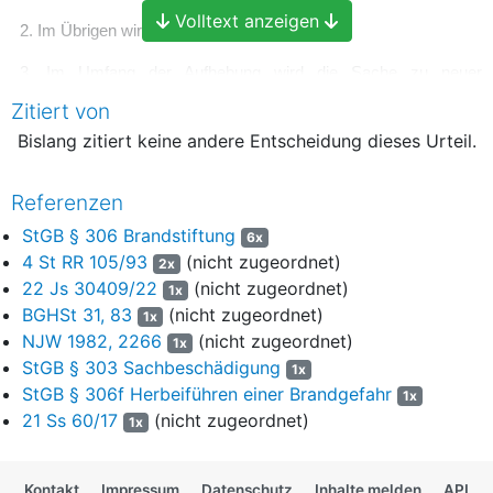
Volltext anzeigen
2. Im Übrigen wird die Revision verworfen.
3. Im Umfang der Aufhebung wird die Sache zu neuer
Verhandlung und Entscheidung, auch über die Kosten des
Zitiert von
Rechtsmittels, an eine andere Abteilung des Amtsgerichts
Bislang zitiert keine andere Entscheidung dieses Urteil.
Speyer zurückverwiesen.
Gründe
Referenzen
1
Das Amtsgericht hat den Angeklagten mit Urteil vom
StGB § 306 Brandstiftung
6x
31.01.2024 wegen Sachbeschädigung (Tatziffer 1) und
4 St RR 105/93
(nicht zugeordnet)
2x
Brandstiftung (Tatziffer 2) zu einer Gesamtfreiheitsstrafe von 1
22 Js 30409/22
(nicht zugeordnet)
1x
Jahr und 4 Monaten verurteilt, deren Vollstreckung es zur
BGHSt 31, 83
(nicht zugeordnet)
Bewährung ausgesetzt hat. Hiergegen wendet sich der
1x
NJW 1982, 2266
(nicht zugeordnet)
Angeklagte mit der auf die Rüge des materiellen Rechts
1x
gestützten Sprungrevision. Das Rechtsmittel des Angeklagten
StGB § 303 Sachbeschädigung
1x
hat den aus der Entscheidungsformel ersichtlichen Erfolg; im
StGB § 306f Herbeiführen einer Brandgefahr
1x
Übrigen ist es unbegründet.
21 Ss 60/17
(nicht zugeordnet)
1x
I.
Kontakt
Impressum
Datenschutz
Inhalte melden
API