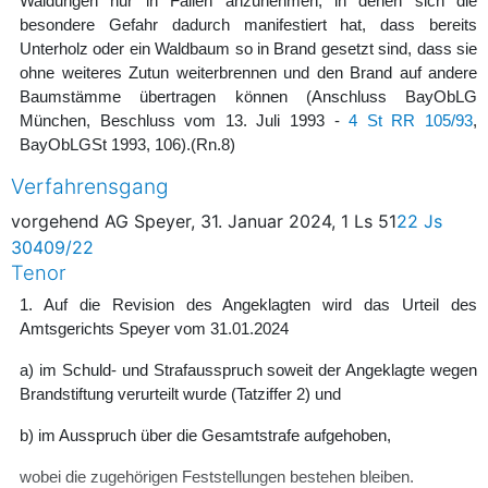
Waldungen nur in Fällen anzunehmen, in denen sich die
besondere Gefahr dadurch manifestiert hat, dass bereits
Unterholz oder ein Waldbaum so in Brand gesetzt sind, dass sie
ohne weiteres Zutun weiterbrennen und den Brand auf andere
Baumstämme übertragen können (Anschluss BayObLG
München, Beschluss vom 13. Juli 1993 -
4 St RR 105/93
,
BayObLGSt 1993, 106).
(Rn.8)
Verfahrensgang
vorgehend AG Speyer, 31. Januar 2024, 1 Ls 51
22 Js
30409/22
Tenor
1. Auf die Revision des Angeklagten wird das Urteil des
Amtsgerichts Speyer vom 31.01.2024
a) im Schuld- und Strafausspruch soweit der Angeklagte wegen
Brandstiftung verurteilt wurde (Tatziffer 2) und
b) im Ausspruch über die Gesamtstrafe aufgehoben,
wobei die zugehörigen Feststellungen bestehen bleiben.