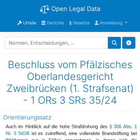
Open Legal Data
Urteile
Gerichte
§
Gesetze
Anmeldung
Beschluss vom Pfälzisches
Oberlandesgericht
Zweibrücken (1. Strafsenat)
- 1 ORs 3 SRs 35/24
Orientierungssatz
Auch im Hinblick auf die hohe Strafdrohung des
§ 306 Abs. 1
Nr. 5 StGB
ist es zutreffend, eine vollendete Brandstiftung bei