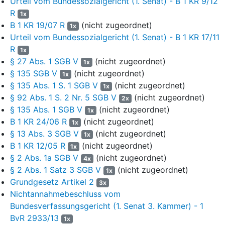
Urteil vom Bundessozialgericht (1. Senat) - B 1 KR 9/12
R
1x
7
Daraufhin beauftragte die Beklagte den MDK mit der
B 1 KR 19/07 R
(nicht zugeordnet)
1x
Erstellung eines Zweitgutachtens. Mit Gutachten vom
Urteil vom Bundessozialgericht (1. Senat) - B 1 KR 17/11
03.12.2020 bestätigte die Gutachterin das Ergebnis der
R
Erstbegutachtung. Als alternative Therapien zur
1x
§ 27 Abs. 1 SGB V
(nicht zugeordnet)
Diagnosesicherung, Metastasendetektion und Lokalisation
1x
des vermuteten Tumorgeschehens stünden CT-
§ 135 SGB V
(nicht zugeordnet)
1x
Untersuchungen sowie sonographische und
§ 135 Abs. 1 S. 1 SGB V
(nicht zugeordnet)
1x
knochenszintigraphische Untersuchungen zur Verfügung. Im
§ 92 Abs. 1 S. 2 Nr. 5 SGB V
(nicht zugeordnet)
2x
mittlerweile dargelegten weiteren Verlauf habe erst durch eine
§ 135 Abs. 1 SGB V
(nicht zugeordnet)
1x
Knochenszintigraphie der nach PET-CT als Verdacht
B 1 KR 24/06 R
(nicht zugeordnet)
1x
geäußerte Befund bestätigt werden können. Ein für
§ 13 Abs. 3 SGB V
(nicht zugeordnet)
1x
therapierelevante Entscheidungen belegter Mehrnutzen der
B 1 KR 12/05 R
(nicht zugeordnet)
1x
beantragten Diagnostik werde nicht dargelegt.
§ 2 Abs. 1a SGB V
(nicht zugeordnet)
4x
8
Mit Schreiben vom 16.12.2020 bat der Kläger die Beklagte um
§ 2 Abs. 1 Satz 3 SGB V
(nicht zugeordnet)
1x
Sachstandsmitteilung und Kostenerstattung der
Grundgesetz Artikel 2
3x
zwischenzeitig durchgeführten PSMA PET-CT Untersuchung.
Nichtannahmebeschluss vom
Beigefügt war eine Rechnung des Krankenhauses vom
Bundesverfassungsgericht (1. Senat 3. Kammer) - 1
07.09.2020 über 1.467,62 EUR.
BvR 2933/13
1x