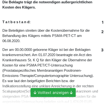
Die Beklagte trägt die notwendigen außergerichtlichen
Kosten des Klägers.
1
T a t b e s t a n d:
Die Beteiligten streiten über die Kostenübernahme für die
2
Behandlung des Klägers mittels PSMA-PET-CT am
06.08.2020.
3
Der am 00.00.0000 geborene Kläger ist bei der Beklagten
krankenversichert. Am 01.07.2020 beantragte ein Arzt des
Krankenhauses St. K Q für den Kläger die Übernahme der
Kosten für eine PSMA PET/CT-Untersuchung
(Prostataspezifisches Membranantigen Positronen-
Emissions-Therapie/Computertomographie Untersuchung).
Es war laut den beigefügten Berichten bzw. der
Indikationsstellung eine unklare Anreicherung in der rechten
Scalupaspitze(Schulter) bei bekanntem Prostatakarzinom und
Volltext anzeigen
steigendem PSA-Wert festgestellt worden. Die Kosten für die
angestrebte Untersuchung beliefen sich auf 1.474,09 EUR.