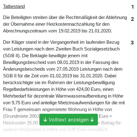
1
Tatbestand
Die Beteiligten streiten über die Rechtmäßigkeit der Ablehnung
2
der Übernahme einer Heizkostennachzahlung für den
Abrechnungszeitraum vom 19.02.2019 bis 21.01.2020.
3
Der Kläger stand in der Vergangenheit im laufenden Bezug
von Leistungen nach dem Zweiten Buch Sozialgesetzbuch
(SGB II). Die Beklagte bewilligte jenem mit
Bewilligungsbescheid vom 08.01.2019 in der Fassung des
Änderungsbescheids vom 27.05.2019 Leistungen nach dem
SGB II für die Zeit vom 01.02.2019 bis 31.01.2020. Dabei
berücksichtigte sie im Rahmen der Leistungsbewilligung
Regelbedarfsleistungen in Höhe von 424,00 Euro, einen
Mehrbedarf für dezentrale Warmwasseraufbereitung in Höhe
von 9,75 Euro und anteilige Mietzinsaufwendungen für die mit
Frau T gemeinsam angemietete Wohnung in Höhe von
(Grundmiete 200,00 Euro + Nebenkosten 25,00 Euro +
Volltext anzeigen
Heizkosten 35,00 Euro =) 260,00 Euro und einen Betrag für
weitere Heizkosten in Höhe von 5,80 Euro monatlich.