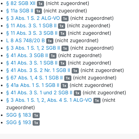
§ 82 SGB XII
(nicht zugeordnet)
Vergleichsmonat bezogenen anteiligen Erstattung von
1x
§ 11a SGB II
(nicht zugeordnet)
betrieblichen Fixkosten, zu gewähren. Aus den Richtlinien
1x
ergab sich dazu ausweislich Ziffer 4 Abs. 1, dass der
§ 3 Abs. 1 S. 2 ALG-VO
(nicht zugeordnet)
1x
Antragsteller eine Überbrückungshilfe für im
§ 11 Abs. 3 S. 1 SGB II
(nicht zugeordnet)
1x
Förderungszeitraum anfallende, vertraglich begründete oder
§ 11 Abs. 3 S. 3 SGB II
(nicht zugeordnet)
1x
behördlich festgesetzte und nicht einseitig veränderbare,
L 8 AS 748/20 B
(nicht zugeordnet)
1x
betrieblichen Fixkosten beantragen kann. Ziffer 4 Abs. 5
§ 3 Abs. 1 S. 1, 2 SGB II
(nicht zugeordnet)
1x
bestimmte, dass der Antragsteller die Überbrückungshilfe nur
§ 41 Abs. 3 SGB II
(nicht zugeordnet)
1x
zur Deckung der förderungsfähigen Kosten verwenden durfte.
§ 41 Abs. 3 S. 1 SGB II
(nicht zugeordnet)
1x
Bezüglich zusätzlicher Landesmittel regelten Ziffer 12 des
§ 41 Abs. 3 S. 2 Nr. 1 SGB II
(nicht zugeordnet)
1x
Bescheids und Ziffer 4 Abs. 3 der Richtlinien, dass für diese
§ 67 Abs. 1, 4 S. 1 SGB II
(nicht zugeordnet)
1x
zusätzlich bewilligte Wirtschaftsförderungsleistung („fiktiver
§ 41a Abs. 1 S. 1 SGB II
(nicht zugeordnet)
Unternehmerlohn“) aus Mitteln des Landes Nordrhein-
1x
§ 41 Abs. 3 S. 1 und 2 SGB II
(nicht zugeordnet)
Westfalen („NRW Überbrückungshilfe Plus“) eine
1x
Nachweispflicht nicht bestand. Die
§ 3 Abs. 1 S. 1, 2, Abs. 4 S. 1 ALG-VO
(nicht
1x
Wirtschaftsförderungsleistung („fiktiver Unternehmerlohn“) war
zugeordnet)
steuerbar und nach den allgemein steuerrechtlichen Regeln im
SGG § 183
1x
Rahmen der Gewinnermittlung zu berücksichtigen.
SGG § 193
1x
7
Mit Bewilligungsbescheid vom 15.07.2021 bewilligte der
Beklagte den Klägern vorläufige Leistungen für die Zeit vom