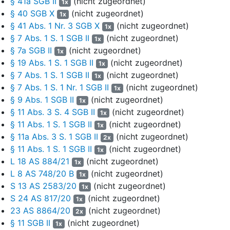
§ 41a SGB II
(nicht zugeordnet)
1x
Berufe, die infolge der Corona-Krise erhebliche
§ 40 SGB X
(nicht zugeordnet)
1x
Umsatzausfälle erleiden“ ein. Darin war geregelt, dass sie im
§ 41 Abs. 1 Nr. 3 SGB X
(nicht zugeordnet)
1x
Rahmen des Programms „Überbrückungshilfe II NRW“ für
§ 7 Abs. 1 S. 1 SGB II
(nicht zugeordnet)
1x
den Zeitraum September 2020 bis Dezember 2020 eine
§ 7a SGB II
(nicht zugeordnet)
1x
Überbrückungshilfe als Zuschuss in Höhe von insgesamt
§ 19 Abs. 1 S. 1 SGB II
(nicht zugeordnet)
1x
6289,30 Euro erhielt. Dieser Zuschuss wurde ihr im Januar
§ 7 Abs. 1 S. 1 SGB II
(nicht zugeordnet)
1x
2021 ausgezahlt und diente mit einer ausdrücklich bestimmten
§ 7 Abs. 1 S. 1 Nr. 1 SGB II
(nicht zugeordnet)
1x
Laufzeit von vier Monaten dazu, Umsatzrückgänge während
§ 9 Abs. 1 SGB II
(nicht zugeordnet)
der Corona-Krise abzumildern. Die Richtlinien des Landes zur
1x
§ 11 Abs. 3 S. 4 SGB II
(nicht zugeordnet)
fortgesetzten Gewährung von Überbrückungshilfe für kleine
1x
und mittelständische Unternehmen („Überbrückungshilfe II
§ 11 Abs. 1 S. 1 SGB II
(nicht zugeordnet)
1x
NRW“) wurden für verbindlich erklärt und Bestandteil des
§ 11a Abs. 3 S. 1 SGB II
(nicht zugeordnet)
2x
Bescheids. Die Überbrückungshilfe setzte sich aus einem
§ 11 Abs. 1 S. 1 SGB II
(nicht zugeordnet)
1x
Betrag in Höhe von 2289,30 Euro (Bundesmittel) und einem
L 18 AS 884/21
(nicht zugeordnet)
1x
Betrag in Höhe von 4000,00 Euro (zusätzliche Landesmittel)
L 8 AS 748/20 B
(nicht zugeordnet)
1x
zusammen. Der auf die Bundesmittel entfallende Anteil der
S 13 AS 2583/20
(nicht zugeordnet)
1x
Überbrückungshilfe war nach Ziffer 3, 4 des Bescheids
S 24 AS 817/20
(nicht zugeordnet)
1x
zweckgebunden und diente ausschließlich dazu, für die
23 AS 8864/20
(nicht zugeordnet)
2x
Monate September 2020 bis Dezember 2020 eine
§ 11 SGB II
(nicht zugeordnet)
1x
weitergehende Liquiditätshilfe, in Form der auf den jeweiligen