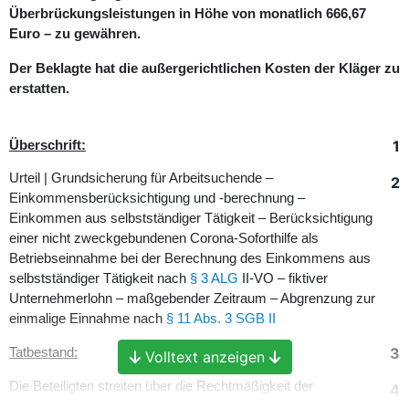
Überbrückungsleistungen in Höhe von monatlich 666,67
Euro – zu gewähren.
Der Beklagte hat die außergerichtlichen Kosten der Kläger zu
erstatten.
1
Überschrift:
Urteil | Grundsicherung für Arbeitsuchende –
2
Einkommensberücksichtigung und -berechnung –
Einkommen aus selbstständiger Tätigkeit – Berücksichtigung
einer nicht zweckgebundenen Corona-Soforthilfe als
Betriebseinnahme bei der Berechnung des Einkommens aus
selbstständiger Tätigkeit nach
§ 3 ALG
II-VO – fiktiver
Unternehmerlohn – maßgebender Zeitraum – Abgrenzung zur
einmalige Einnahme nach
§ 11 Abs. 3 SGB II
3
Tatbestand:
Volltext anzeigen
Die Beteiligten streiten über die Rechtmäßigkeit der
4
Berücksichtigung einer Corona-Überbrückungshilfe bei den