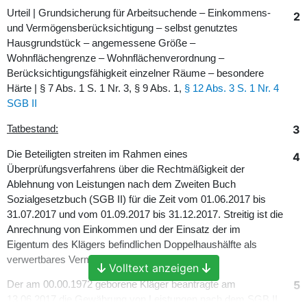
Urteil | Grundsicherung für Arbeitsuchende – Einkommens-
2
und Vermögensberücksichtigung – selbst genutztes
Hausgrundstück – angemessene Größe –
Wohnflächengrenze – Wohnflächenverordnung –
Berücksichtigungsfähigkeit einzelner Räume – besondere
Härte | § 7 Abs. 1 S. 1 Nr. 3, § 9 Abs. 1,
§ 12 Abs. 3 S. 1 Nr. 4
SGB II
3
Tatbestand:
Die Beteiligten streiten im Rahmen eines
4
Überprüfungsverfahrens über die Rechtmäßigkeit der
Ablehnung von Leistungen nach dem Zweiten Buch
Sozialgesetzbuch (SGB II) für die Zeit vom 01.06.2017 bis
31.07.2017 und vom 01.09.2017 bis 31.12.2017. Streitig ist die
Anrechnung von Einkommen und der Einsatz der im
Eigentum des Klägers befindlichen Doppelhaushälfte als
verwertbares Vermögen.
Volltext anzeigen
5
Der am 00.00.1972 geborene Kläger beantragte am
13.06.2017 die Gewährung von Leistungen nach dem SGB II.