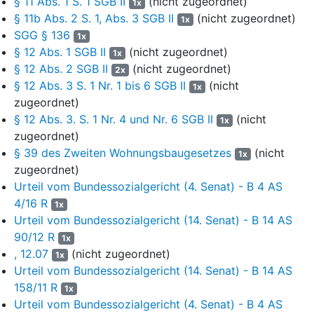
§ 11 Abs. 1 S. 1 SGB II
(nicht zugeordnet)
und zur Unterbringung von zwei Waschmaschinen und einem
1x
§ 11b Abs. 2 S. 1, Abs. 3 SGB II
(nicht zugeordnet)
Trockner genutzt. Die Fläche des Obergeschosses beträgt
1x
54,88m² und setzt sich neben einem Bad, einem Eltern- und
SGG § 136
1x
einem Kinderzimmer aus einer auf dem Carport befindlichen
§ 12 Abs. 1 SGB II
(nicht zugeordnet)
1x
Terrasse mit einer Fläche von 5,72m², einem weiteren
§ 12 Abs. 2 SGB II
(nicht zugeordnet)
2x
Kinderzimmer mit einer Fläche von 11,16m² und einem Flur
§ 12 Abs. 3 S. 1 Nr. 1 bis 6 SGB II
(nicht
1x
zum Spitzboden mit weiteren 2,42m² zusammen. Ohne
zugeordnet)
Dachterrasse verfügt die Doppelhaushälfte über eine
§ 12 Abs. 3. S. 1 Nr. 4 und Nr. 6 SGB II
(nicht
1x
Wohnfläche von 113,98m². Der Kläger zahlte am 21.07.2006
zugeordnet)
einen Kaufpreis in Höhe von 120.000,00 Euro für das
§ 39 des Zweiten Wohnungsbaugesetzes
(nicht
1x
Hausgrundstück. Der Verkehrswert des Grundstücks lag laut
zugeordnet)
gutachterlicher Stellungnahme zum Wertermittlungs- und
Urteil vom Bundessozialgericht (4. Senat) - B 4 AS
Qualitätsstichtag 01.02.2019 bei rund 150.000,00 Euro. Neben
4/16 R
seinem Grundstücksvermögen verfügte der Kläger im
1x
streitbefangenen Zeitraum über Einnahmen aus
Urteil vom Bundessozialgericht (14. Senat) - B 14 AS
unselbstständiger Tätigkeit bei dem Restaurant F H, aus
90/12 R
1x
Arbeitslosengeld I, aus Unfallrente, aus dem Betrieb einer
, 12.07
(nicht zugeordnet)
1x
Fotovoltaikanlage und aus Vermietung. Eine Vermietung
Urteil vom Bundessozialgericht (14. Senat) - B 14 AS
erfolgte bis zum 31.08.2017. Ab dem 01.09.2017 bewohnte der
158/11 R
1x
Kläger die Doppelhaushälfte allein.
Urteil vom Bundessozialgericht (4. Senat) - B 4 AS