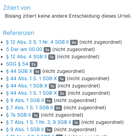
Er ist seit 2006 Eigentümer eines mit einer Doppelhaushälfte
Zitiert von
bebauten Grundstücks im B-weg 0 in T (Grundbuch T Blatt
Bislang zitiert keine andere Entscheidung dieses Urteil.
2951, lfd. Nr. 1 im Bestandsverzeichnis, Gemarkung T, Flur 5,
Flurstück 862). Die amtliche Fläche des Grundstücks beträgt
323m². Die Doppelhaushälfte verfügt, laut gutachterlicher
Referenzen
Stellungnahme des Gutachterausschusses für
§ 12 Abs. 3 S. 1 Nr. 4 SGB II
(nicht zugeordnet)
4x
Grundstückswerte im Kreis I vom 10.06.2022, über eine
5 Der am 00.00
(nicht zugeordnet)
1x
Wohnfläche von 119,70m², die sich auf Flächen und Räume
§ 12 Abs. 4 SGB II
(nicht zugeordnet)
im Erd- und Untergeschoss der zweistöckigen
1x
SGG § 54
Doppelhaushälfte zuzüglich einer auf einem Carport
2x
befindlichen Dachterrasse zusammensetzt. Die Fläche im
§ 44 SGB X
(nicht zugeordnet)
1x
Erdgeschoss beträgt 64,82m² und setzt sich neben Flur,
§ 44 Abs. 1 S. 1 SGB X
(nicht zugeordnet)
1x
Wohnzimmer, Terrasse, WC, Küche und Abstellraum auch
§ 44 Abs. 1 SGB X
(nicht zugeordnet)
1x
aus einem mit 5,58m² groß bemessenen
§ 44 Abs. 1 S. 1 SGB X
(nicht zugeordnet)
2x
Hauswirtschafts-/Heizungsraum zusammen. Dieser Raum ist
§ 9 Abs. 1 SGB II
(nicht zugeordnet)
1x
vom zentralen Eingangsflur im Erdgeschoss durch eine Tür
§ 7 Abs. 1 S. 1 SGB II
(nicht zugeordnet)
2x
zu erreichen und beinhaltet den für die Beheizung der
§ 7a SGB II
(nicht zugeordnet)
1x
Wohnung notwendigen Gaskessel der im Haus eingebauten
§ 7 Abs. 1 S. 1 Nr. 3, 9 SGB II
(nicht zugeordnet)
1x
Gasheizung. Daneben wird er für die Lagerung von
§ 9 Abs. 1 SGB II
(nicht zugeordnet)
1x
hauswirtschaftlichen Gegenständen, eines Wäscheständers