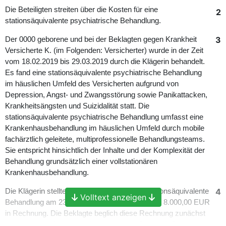
Die Beteiligten streiten über die Kosten für eine
2
stationsäquivalente psychiatrische Behandlung.
3
Der 0000 geborene und bei der Beklagten gegen Krankheit
Versicherte K. (im Folgenden: Versicherter) wurde in der Zeit
vom 18.02.2019 bis 29.03.2019 durch die Klägerin behandelt.
Es fand eine stationsäquivalente psychiatrische Behandlung
im häuslichen Umfeld des Versicherten aufgrund von
Depression, Angst- und Zwangsstörung sowie Panikattacken,
Krankheitsängsten und Suizidalität statt. Die
stationsäquivalente psychiatrische Behandlung umfasst eine
Krankenhausbehandlung im häuslichen Umfeld durch mobile
fachärztlich geleitete, multiprofessionelle Behandlungsteams.
Sie entspricht hinsichtlich der Inhalte und der Komplexität der
Behandlung grundsätzlich einer vollstationären
Krankenhausbehandlung.
4
Die Klägerin stellte der Beklagten für diese stationsäquivalente
Volltext anzeigen
Behandlung am 23.10.2019 Kosten in Höhe von 8.000,00 EUR
in Rechnung. Die Beklagte beglich diese Rechnung zunächst
nicht und beauftragte den Medizinischen Dienst (MD) mit einer