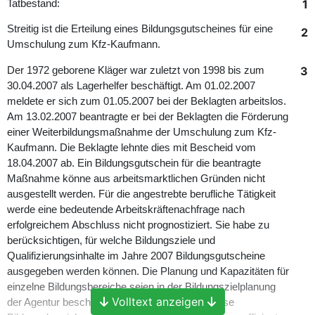
1
Tatbestand:
Streitig ist die Erteilung eines Bildungsgutscheines für eine
2
Umschulung zum Kfz-Kaufmann.
3
Der 1972 geborene Kläger war zuletzt von 1998 bis zum
30.04.2007 als Lagerhelfer beschäftigt. Am 01.02.2007
meldete er sich zum 01.05.2007 bei der Beklagten arbeitslos.
Am 13.02.2007 beantragte er bei der Beklagten die Förderung
einer Weiterbildungsmaßnahme der Umschulung zum Kfz-
Kaufmann. Die Beklagte lehnte dies mit Bescheid vom
18.04.2007 ab. Ein Bildungsgutschein für die beantragte
Maßnahme könne aus arbeitsmarktlichen Gründen nicht
ausgestellt werden. Für die angestrebte berufliche Tätigkeit
werde eine bedeutende Arbeitskräftenachfrage nach
erfolgreichem Abschluss nicht prognostiziert. Sie habe zu
berücksichtigen, für welche Bildungsziele und
Qualifizierungsinhalte im Jahre 2007 Bildungsgutscheine
ausgegeben werden können. Die Planung und Kapazitäten für
einzelne Bildungsbereiche seien in der Bildungszielplanung
Volltext anzeigen
der Agentur beschrieben und festgelegt. Für diese