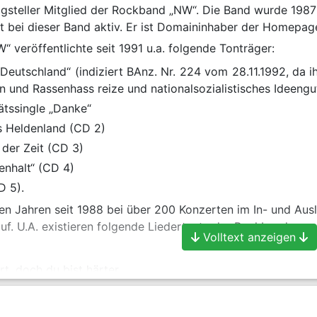
agsteller Mitglied der Rockband „NW“. Die Band wurde 1987 
ist bei dieser Band aktiv. Er ist Domaininhaber der Homepa
 veröffentlichte seit 1991 u.a. folgende Tonträger:
r Deutschland“ (indiziert BAnz. Nr. 224 vom 28.11.1992, da 
n und Rassenhass reize und nationalsozialistisches Ideengu
tätssingle „Danke“
s Heldenland (CD 2)
der Zeit (CD 3)
nhalt“ (CD 4)
D 5).
den Jahren seit 1988 bei über 200 Konzerten im In- und Ausl
f. U.A. existieren folgende Liedertexte der Rockband:
Volltext anzeigen
rt, doch du bist härter.
 mal alles gegen dich spricht,
alismus ist das Zeichen der Zeit.