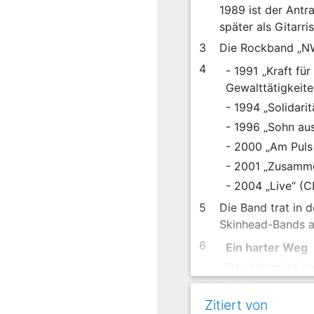
1989 ist der Antr
später als Gitarr
3
Die Rockband „NW“
4
- 1991 „Kraft fü
Gewalttätigkeite
- 1994 „Solidari
- 1996 „Sohn au
- 2000 „Am Puls 
- 2001 „Zusamme
- 2004 „Live“ (C
5
Die Band trat in 
Skinhead-Bands au
6
Ein harter Weg
Das Leben ist ha
Auch wenn wieder
Zitiert von
deutscher Nation