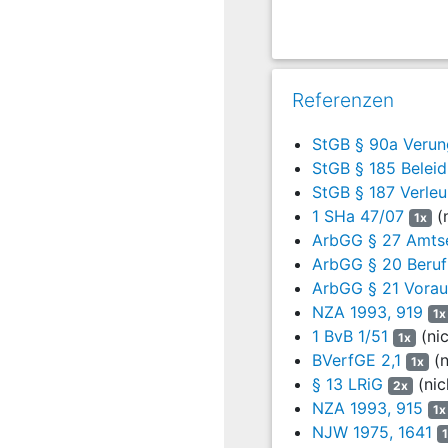
Für den Kampf um
7
Am Puls der Zei
Wir sind am Puls
Referenzen
Kein Weg führt a
Wir sind am Puls
StGB § 90a Verun
Der Widerstand i
StGB § 185 Belei
StGB § 187 Verle
8
Kraft für Deuts
1 SHa 47/07
(n
1x
Wir haben keine
ArbGG § 27 Amtse
gegen Spießertum
ArbGG § 20 Beruf
Der Kampf gilt a
ArbGG § 21 Voraus
Doch wir werden
NZA 1993, 919
1x
1 BvB 1/51
(ni
Alle, die sich u
1x
BVerfGE 2,1
(n
1x
Und kämpfen wer
§ 13 LRiG
(nic
2x
Einigkeit, Recht 
NZA 1993, 915
1x
Wir werden weite
NJW 1975, 1641