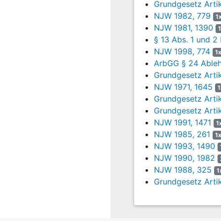
9
Gegen Dummheit
Grundgesetz Arti
NJW 1982, 779
Du gehst den We
1
NJW 1981, 1390
und die Richtung
§ 13 Abs. 1 und 2
Es gibt noch et
NJW 1998, 774
1
so wie es ist dar
ArbGG § 24 Ableh
10
Grundgesetz Artik
Deutscher Jun
NJW 1971, 1645
1
Er trug schwere 
Grundgesetz Artik
Für die Auslände
Grundgesetz Artik
Sie kamen aus d
NJW 1991, 1471
1
heiß war sein Blu
NJW 1985, 261
1
NJW 1993, 1490
Vieles musste er
NJW 1990, 1982
NJW 1988, 325
sich oft auch mi
1
Grundgesetz Artik
Doch ging es ih
Er sagte sich ste