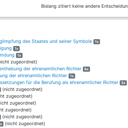
 dein Land bist du bereit.
Bislang zitiert keine andere Entscheidun
t
 der Zeit
n uns vorbei
 der Zeit
glimpfung des Staates und seiner Symbole
1x
st bereit
digung
1x
umdung
1x
chland
icht zugeordnet)
 andere Wahl, auf geht’s nun zum (End)Sieg
nthebung der ehrenamtlichen Richter
6x
 und Kapital, ihnen gilt unser Krieg
ung der ehrenamtlichen Richter
1x
uch den Linken, der ganzen roten Brut
setzungen für die Berufung als ehrenamtlicher Richter
3x
 sie besiegen, mit rechtem deutschen Mut.
(nicht zugeordnet)
cht zugeordnet)
nsere Feinde nennen, die werden wir ewig hassen.
icht zugeordnet)
den wir gegen sie bis sie unser Land verlassen.
ht zugeordnet)
und Freiheit, das sei unser Streben.
(nicht zugeordnet)
r kämpfen bis Deutschlands einst ....
(nicht zugeordnet)
1x