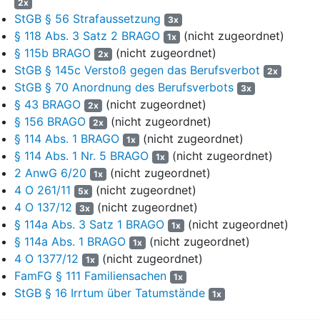
2x
am 18.05.19.. und die zweite juristische Staatsprüfung am
StGB § 56 Strafaussetzung
3x
09.04.19.. abgelegt.
§ 118 Abs. 3 Satz 2 BRAGO
(nicht zugeordnet)
1x
§ 115b BRAGO
(nicht zugeordnet)
2x
7
Sein Kanzleisitz befindet sich nach mehreren Umzügen
StGB § 145c Verstoß gegen das Berufsverbot
2x
inzwischen in der N. Str. in K.. Zurzeit ist der Rechtsanwalt
StGB § 70 Anordnung des Berufsverbots
3x
Mitglied der Rechtsanwaltskammer K.
§ 43 BRAGO
(nicht zugeordnet)
2x
8
Seit 19.. ist er mit seiner Ehefrau K. A. verheiratet, die in
§ 156 BRAGO
(nicht zugeordnet)
2x
seiner Einzelkanzlei unentgeltlich mitarbeitet. Die Ehe ist
§ 114 Abs. 1 BRAGO
(nicht zugeordnet)
1x
kinderlos.
§ 114 Abs. 1 Nr. 5 BRAGO
(nicht zugeordnet)
1x
2 AnwG 6/20
(nicht zugeordnet)
9
1x
Zu seinen wirtschaftlichen Verhältnissen gibt der
4 O 261/11
(nicht zugeordnet)
Rechtsanwalt an, im Jahre 2011 einen Umsatz von 59.000 €,
5x
4 O 137/12
(nicht zugeordnet)
im Jahre 2012 von 49.000 € und im Jahre 2013 einen Gewinn
3x
von 34.000 € erzielt zu haben. Für das Jahr 2014 schätzt er
§ 114a Abs. 3 Satz 1 BRAGO
(nicht zugeordnet)
1x
seinen Umsatz auf 58.000 €. Er zahlt monatlich 326 € an die
§ 114a Abs. 1 BRAGO
(nicht zugeordnet)
1x
Rechtsanwaltsversorgung und 309 € an die
4 O 1377/12
(nicht zugeordnet)
1x
Krankenversicherung sowie für seine Ehefrau 126 € für die
FamFG § 111 Familiensachen
1x
Krankenversicherung bei der A.
StGB § 16 Irrtum über Tatumstände
1x
10
Sein weiteres Vermögen besteht aus einem belasteten