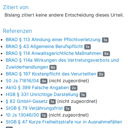
Höhe von 10.000 € verhängt und eine Ratenzahlung
Zitiert von
angeordnet sowie dem Rechtsanwalt die Kosten des Verfahrens
Bislang zitiert keine andere Entscheidung dieses Urteil.
und seine notwendigen Auslagen auferlegt.
3
Hiergegen richten sich die Berufungen der
Referenzen
Generalstaatsanwaltschaft und des Rechtsanwalts. Die
BRAO § 113 Ahndung einer Pflichtverletzung
1x
Generalstaatsanwaltschaft verfolgt das Ziel, mit ihrer Berufung
BRAO § 43 Allgemeine Berufspflicht
einen Ausschluss des Rechtsanwalts aus der
1x
BRAO § 114 Anwaltsgerichtliche Maßnahmen
Rechtsanwaltschaft zu erwirken. Der Rechtsanwalt begehrt eine
5x
Herabsetzung der Geldbuße. Er hat seine Berufung auf den
BRAO § 114a Wirkungen des Vertretungsverbots und
Rechtsfolgenausspruch beschränkt.
Zuwiderhandlungen
6x
BRAO § 197 Kostenpflicht des Verurteilten
2x
4
Während die Berufung der Generalstaatsanwaltschaft Erfolg
50 Js 71616/04
(nicht zugeordnet)
3x
hat, bleibt der Berufung des Rechtsanwalts der Erfolg
AktG § 399 Falsche Angaben
2x
versagt.
HGB § 331 Unrichtige Darstellung
1x
II.
§ 82 GmbH-Gesetz
(nicht zugeordnet)
1x
StGB § 79 Verjährungsfrist
1x
5
Zu den persönlichen Verhältnissen des Rechtsanwalts hat die
10 Js 13046/00
(nicht zugeordnet)
1x
Hauptverhandlung folgendes ergeben:
StGB § 47 Kurze Freiheitsstrafe nur in Ausnahmefällen
6
Der Rechtsanwalt hat seine erste juristische Staatsprüfung