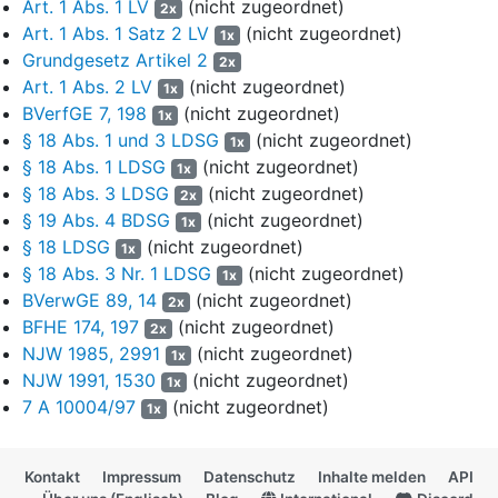
Art. 1 Abs. 1 LV
(nicht zugeordnet)
2x
Verwaltungsgericht hat die Klagen abgewiesen. Die vom
Art. 1 Abs. 1 Satz 2 LV
(nicht zugeordnet)
1x
Beschwerdeführer eingelegten Berufungen hat das
Grundgesetz Artikel 2
2x
Oberverwaltungsgericht durch die hier angegriffenen Urteile vom
Art. 1 Abs. 2 LV
(nicht zugeordnet)
1x
16. September 1997 zurückgewiesen.
BVerfGE 7, 198
(nicht zugeordnet)
1x
5
§ 18 Abs. 1 und 3 LDSG
(nicht zugeordnet)
Zur Begründung hat das Oberverwaltungsgericht im
1x
Wesentlichen ausgeführt: Der Beschwerdeführer habe
§ 18 Abs. 1 LDSG
(nicht zugeordnet)
1x
keinen Anspruch auf Benennung der betreffenden Informanten.
§ 18 Abs. 3 LDSG
(nicht zugeordnet)
2x
Der gemäß § 18 Landesdatenschutzgesetz dem Grunde nach
§ 19 Abs. 4 BDSG
(nicht zugeordnet)
1x
bestehende Auskunftsanspruch sei hier entfallen, weil die
§ 18 LDSG
(nicht zugeordnet)
1x
Auskunft die ordnungsgemäße Erfüllung der behördlichen
§ 18 Abs. 3 Nr. 1 LDSG
(nicht zugeordnet)
1x
Aufgaben gefährden würde. Die Finanzbehörden seien auf
BVerwGE 89, 14
(nicht zugeordnet)
2x
Informanten angewiesen; das Interesse an deren
BFHE 174, 197
(nicht zugeordnet)
2x
Geheimhaltung überwiege im vorliegenden Fall das
NJW 1985, 2991
(nicht zugeordnet)
1x
Auskunftsinteresse des Beschwerdeführers. Denn einerseits
NJW 1991, 1530
(nicht zugeordnet)
1x
gebe es keine Anhaltspunkte dafür, dass der oder die
7 A 10004/97
(nicht zugeordnet)
Informanten wider besseres Wissen oder leichtfertig falsche
1x
Behauptungen aufgestellt hätten. Andererseits gelte der
Beschwerdeführer nach der Einstellung des Strafverfahrens vor
Kontakt
Impressum
Datenschutz
Inhalte melden
API
dem Gesetz als unschuldig; seine berufliche Existenz sei nicht