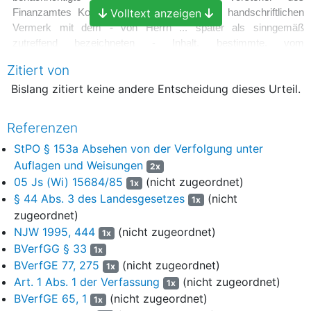
Volltext anzeigen
Finanzamtes Koblenz. Dieser fertigte einen handschriftlichen
Vermerk mit dem - von Herrn ... später als sinngemäß
zutreffend bezeichneten - Inhalt, bestimmte, vom
Beschwerdeführer beurkundete Verträge seien "frisiert" und
Zitiert von
"oberfaul".
Bislang zitiert keine andere Entscheidung dieses Urteil.
3
In der Folgezeit kam es zur Nachbesteuerung eines der
Mandanten des Beschwerdeführers. Gegen den
Referenzen
Beschwerdeführer wurde ein Strafverfahren wegen
Hinterziehung von Grunderwerbsteuer eingeleitet, aber
StPO § 153a Absehen von der Verfolgung unter
schließlich, nachdem das Schöffengericht ihn verurteilt, das
Auflagen und Weisungen
2x
Landgericht ihn teilweise freigesprochen und das
05 Js (Wi) 15684/85
(nicht zugeordnet)
1x
Oberlandesgericht Koblenz dieses Urteil u.a. wegen eines
§ 44 Abs. 3 des Landesgesetzes
(nicht
1x
Aufklärungsmangels bezüglich des Freispruchs aufgehoben
zugeordnet)
hatte, gemäß
§ 153 a Abs. 2 StPO
gegen eine Geldauflage von
NJW 1995, 444
(nicht zugeordnet)
1x
100.000,00 DM eingestellt.
BVerfGG § 33
1x
4
BVerfGE 77, 275
(nicht zugeordnet)
Der Beschwerdeführer verlangte daraufhin, ihm mitzuteilen,
1x
wer ihn beim Finanzministerium und bei dem Finanzamt
Art. 1 Abs. 1 der Verfassung
(nicht zugeordnet)
1x
denunziert habe und verfolgte beide Auskunftsbegehren nach
BVerfGE 65, 1
(nicht zugeordnet)
1x
Ablehnung durch die Finanzbehörden im Klageweg weiter. Das