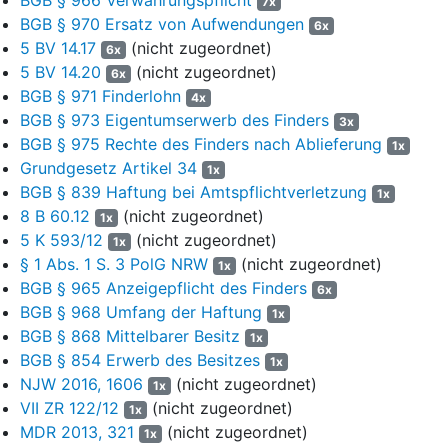
7x
i.H.v. 70,20 €. Ihr stehe ein Aufwendungsersatzanspruch nach
BGB § 970 Ersatz von Aufwendungen
6x
den Grundsätzen der öffentlich-rechtlichen Geschäftsführung
5 BV 14.17
(nicht zugeordnet)
6x
ohne Auftrag zu. Sie habe mit der tierärztlichen Behandlung
5 BV 14.20
(nicht zugeordnet)
6x
eine Aufgabe der Beklagten als Fundbehörde und damit im
BGB § 971 Finderlohn
4x
Sinne der Vorschriften über die Geschäftsführung ohne
BGB § 973 Eigentumserwerb des Finders
3x
Auftrag ein „fremdes Geschäft" wahrgenommen. Die Beklagte
BGB § 975 Rechte des Finders nach Ablieferung
1x
sei daher zum Ersatz der ihr entstandenen Aufwendungen
Grundgesetz Artikel 34
verpflichtet.
1x
BGB § 839 Haftung bei Amtspflichtverletzung
1x
10
Mit Schreiben vom 22. April 2014 lehnte die Beklagte erneut
8 B 60.12
(nicht zugeordnet)
1x
die Bezahlung der Rechnung ab. Sie führte aus, dass die
5 K 593/12
(nicht zugeordnet)
1x
Forderung der Klägerin bereits dem Grunde nach nicht
§ 1 Abs. 1 S. 3 PolG NRW
(nicht zugeordnet)
1x
bestehe. Es werde bestritten, dass es sich bei der Katze um
BGB § 965 Anzeigepflicht des Finders
6x
ein Fundtier gehandelt habe. Zudem sei sie weder über die
BGB § 968 Umfang der Haftung
1x
Aufnahme des Tieres informiert noch sei das Tier zur
BGB § 868 Mittelbarer Besitz
Abholung angeboten worden. Im Übrigen werde bei der
1x
BGB § 854 Erwerb des Besitzes
Kostenrechnung keine Vermittlungsgebühr angerechnet,
1x
obwohl die Klägerin nach eigenen Angaben das Tier
NJW 2016, 1606
(nicht zugeordnet)
1x
inzwischen selbst weiter vermittelt habe.
VII ZR 122/12
(nicht zugeordnet)
1x
MDR 2013, 321
(nicht zugeordnet)
1x
11
Die Klägerin hat am 3. Mai 2014 Klage erhoben.