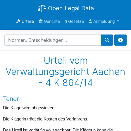
Open Legal Data
Urteile
Gerichte
§
Gesetze
Anmeldung
Urteil vom
Verwaltungsgericht Aachen
- 4 K 864/14
Tenor
Die Klage wird abgewiesen.
Die Klägerin trägt die Kosten des Verfahrens.
Das Urteil ist vorläufig vollstreckbar. Die Klägerin kann die