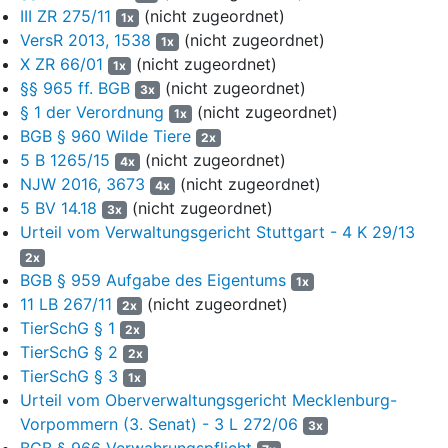
III ZR 275/11
(nicht zugeordnet)
sehe sie keine Möglichkeiten, die der Klägerin entstandenen
1x
Kosten zu übernehmen.
VersR 2013, 1538
(nicht zugeordnet)
1x
X ZR 66/01
(nicht zugeordnet)
1x
8
Zwischen der Beklagten und der Tierheimbetriebsgesellschaft
§§ 965 ff. BGB
(nicht zugeordnet)
3x
L. gemeinnützige UG bestand seinerzeit ein Fund- und
§ 1 der Verordnung
(nicht zugeordnet)
1x
Verwahrtierkostenvertrag, in dem sich die
BGB § 960 Wilde Tiere
2x
Tierheimbetriebsgesellschaft verpflichtet, u.a. die Fundtiere
5 B 1265/15
(nicht zugeordnet)
aus dem Gebiet der Gemeinde L. aufzunehmen, artgerecht
4x
NJW 2016, 3673
(nicht zugeordnet)
unterzubringen und bis zur Weiterleitung zu verwahren. Im
4x
Gegenzug dazu verpflichtete sich die Beklagte zur Deckung
5 BV 14.18
(nicht zugeordnet)
3x
der notwendigen Aufwendungen der
Urteil vom Verwaltungsgericht Stuttgart - 4 K 29/13
Tierheimbetriebsgesellschaft für die Abholung, Verwahrung,
2x
Pflege und Vermittlung sowie für die notwendige tierärztliche
BGB § 959 Aufgabe des Eigentums
1x
Versorgung aufgenommener Tiere zur Zahlung eines in vier
11 LB 267/11
(nicht zugeordnet)
2x
jährlichen Raten zu zahlenden Pauschalbetrags i.H.v.
TierSchG § 1
2x
9.500,00 € zzgl. gesetzlicher Mehrwertsteuer.
TierSchG § 2
2x
9
TierSchG § 3
Mit anwaltlichem Schreiben vom 25. März 2014 forderte die
1x
Klägerin die Beklagte unter Fristsetzung bis zum 4. April 2014
Urteil vom Oberverwaltungsgericht Mecklenburg-
nochmals auf, die Rechnung zu begleichen einschließlich der
Vorpommern (3. Senat) - 3 L 272/06
3x
durch dieses Schreiben entstandenen Rechtsanwaltskosten
BGB § 966 Verwahrungspflicht