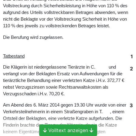
Vollstreckung durch Sicherheitsleistung in Höhe von 110 % des
aufgrund des Urteils vollstreckbaren Betrages abwenden, wenn
nicht die Beklagte vor der Vollstreckung Sicherheit in Höhe von
110 % des jeweils zu vollstreckenden Betrages leistet.
Die Berufung wird zugelassen.
1
Tatbestand
Die Klägerin ist niedergelassene Tierärzte in C. und
2
verlangt von der Beklagten Ersatz von Aufwendungen für die
tierärztliche Behandlung einer verletzten Katze i.H.v. 372,77 €
nebst Verzugszinsen sowie Rechtsanwaltskosten als
Verzugsschaden i.H.v. 70,20 €.
3
Am Abend des 6. März 2014 gegen 19.30 Uhr wurde von einer
Verkehrsteilnehmerin in einem Straßengraben in T. , einem
Ortsteil der Beklagten, eine verletzte Katze aufgefunden. Die
Finderin brachte das Tier zu der Klägerin, da sie die Katze
Volltext anzeigen
keinem Eigentümer zuordnen und bei der Beklagten