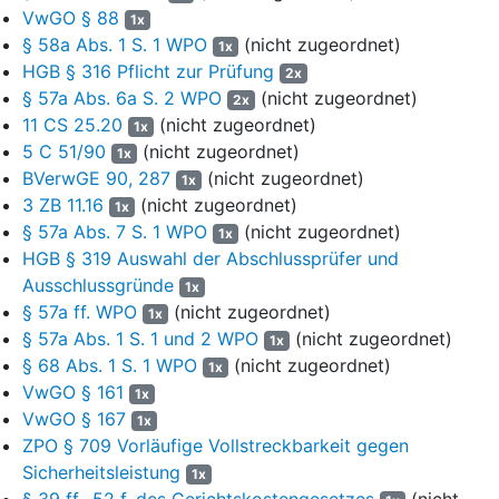
VwGO § 88
1x
3
Die Abteilung „Registereintragung und Anordnung von
§ 58a Abs. 1 S. 1 WPO
(nicht zugeordnet)
1x
Qualitätskontrollen" der Kommission für Qualitätskontrolle
HGB § 316 Pflicht zur Prüfung
2x
der Beklagten beschloss in ihrer Sitzung am 12. Juni 2024, den
§ 57a Abs. 6a S. 2 WPO
(nicht zugeordnet)
2x
Antrag der Klägerin auf Eintragung als gesetzlicher
11 CS 25.20
(nicht zugeordnet)
1x
Abschlussprüfer abzulehnen und teilte dies der Klägerin mit
5 C 51/90
(nicht zugeordnet)
1x
Bescheid vom 20. Juni 2024 mit. Zur Begründung führte sie aus,
BVerwGE 90, 287
(nicht zugeordnet)
1x
die Eintragung sei zu versagen, da ihr der allgemeine Grundsatz
3 ZB 11.16
(nicht zugeordnet)
1x
von Treu und Glauben in entsprechender Anwendung des
§ 242
§ 57a Abs. 7 S. 1 WPO
(nicht zugeordnet)
1x
BGB
, dessen Rechtsgrundsatz auch im Verwaltungsrecht
HGB § 319 Auswahl der Abschlussprüfer und
Anwendung finde, entgegenstehe. Die WPG GmbH habe sich
Ausschlussgründe
der Qualitätskontrolle entzogen und dies sei auch bei der
1x
Klägerin zu erwarten. Sie könne daher erst nach Durchführung
§ 57a ff. WPO
(nicht zugeordnet)
1x
einer Qualitätskontrolle und Auswertung des
§ 57a Abs. 1 S. 1 und 2 WPO
(nicht zugeordnet)
1x
Qualitätskontrollberichts mit einem positiven Prüfungsurteil als
§ 68 Abs. 1 S. 1 WPO
(nicht zugeordnet)
1x
gesetzlicher Abschlussprüfer eingetragen werden. Eine
VwGO § 161
1x
kurzfristige Anordnung der Qualitätskontrolle könne nicht als
VwGO § 167
1x
milderes Mittel gewertet werden.
ZPO § 709 Vorläufige Vollstreckbarkeit gegen
Sicherheitsleistung
4
Den Widerspruch der Klägerin wies die Beklagte nach einem
1x
§ 39 ff., 52 f. des Gerichtskostengesetzes
(nicht
entsprechenden Beschluss ihrer Kommission für