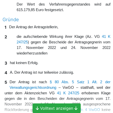
Der Wert des Verfahrensgegenstandes wird auf
615.179,85 Euro festgesetzt.
Gründe
1
Der Antrag der Antragstellerin,
2
die aufschiebende Wirkung ihrer Klage (Az. VG
41 K
247/25
) gegen die Bescheide der Antragsgegnerin vom
17. November 2022 und 24. November 2022
wiederherzustellen
3
hat keinen Erfolg.
4
A. Der Antrag ist nur teilweise zulässig.
5
Der Antrag ist nach
§ 80 Abs. 5 Satz 1 Alt. 2 der
Verwaltungsgerichtsordnung
– VwGO – statthaft, weil der
unter dem Aktenzeichen VG
41 K 247/25
erhobenen Klage
gegen die in den Bescheiden der Antragsgegnerin vom 17.
November 2022 und 24. November 2022 ausgesprochene
Volltext anzeigen
Rückforderung gemäß
§ 80 Abs. 2 Satz 1 Nr. 4 VwGO
keine