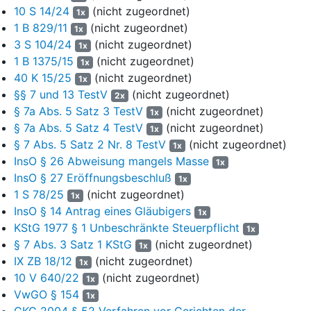
hat, weil dieser ursprünglich fehlerhaft auch die für den Monat
10 S 14/24
(nicht zugeordnet)
1x
November 2021 ausgezahlte und bereits mit Bescheid vom 17.
1 B 829/11
(nicht zugeordnet)
1x
November 2022 gesondert zurückgeforderte Vergütung in Höhe
3 S 104/24
(nicht zugeordnet)
1x
von 158.725,24 Euro nochmals umfasste. Denn der Inhalt des
1 B 1375/15
(nicht zugeordnet)
Rückforderungsbescheides bleibt in seinen Grundzügen
1x
40 K 15/25
(nicht zugeordnet)
unverändert. Zugunsten der Antragstellerin verringert sich
1x
lediglich die durch Ziffer 2) des Bescheides zurückgeforderte
§§ 7 und 13 TestV
(nicht zugeordnet)
2x
Summe der Vergütung.
§ 7a Abs. 5 Satz 3 TestV
(nicht zugeordnet)
1x
§ 7a Abs. 5 Satz 4 TestV
(nicht zugeordnet)
1x
6
Unzulässig ist der Antrag, soweit er sich – neben dem
§ 7 Abs. 5 Satz 2 Nr. 8 TestV
(nicht zugeordnet)
1x
Begehren, die aufschiebende Wirkung der Klage hinsichtlich
InsO § 26 Abweisung mangels Masse
1x
eines Rückforderungsteilbetrages in Höhe von 1.230.359,65
InsO § 27 Eröffnungsbeschluß
1x
Euro wiederherzustellen, mit dem die Antragsgegnerin
1 S 78/25
(nicht zugeordnet)
gegenüber den Vergütungsansprüchen der Antragstellerin aus
1x
InsO § 14 Antrag eines Gläubigers
den Bescheiden vom 13. Februar 2024 und vom 29. Juli 2025
1x
aufgerechnet hat – auch darauf richtet, die aufschiebende
KStG 1977 § 1 Unbeschränkte Steuerpflicht
1x
Wirkung der Klage hinsichtlich des weiteren
§ 7 Abs. 3 Satz 1 KStG
(nicht zugeordnet)
1x
Rückzahlungsanspruchs in Höhe von (5.241.901,68 Euro +
IX ZB 18/12
(nicht zugeordnet)
1x
158.725,24 Euro = 5.400.626,92 Euro – 1.230.359,65 Euro =)
10 V 640/22
(nicht zugeordnet)
1x
4.170.267,27 Euro wiederherzustellen. Denn insoweit fehlt es an
VwGO § 154
1x
einem Rechtsschutzbedürfnis. Das Rechtsschutzbedürfnis für
GKG 2004 § 52 Verfahren vor Gerichten der