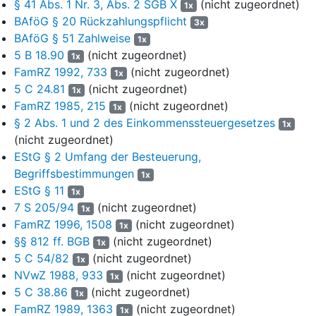
§ 41 Abs. 1 Nr. 3, Abs. 2 SGB X
(nicht zugeordnet)
19.09.2012 für dieses Studium dem Grunde nach
1x
Ausbildungsförderung gemäß
§ 7 Abs. 3 BAföG
.
BAföG § 20 Rückzahlungspflicht
3x
BAföG § 51 Zahlweise
1x
Bereits am 12.07.2011 hatte die Klägerin Ausbildungsförderung
5 B 18.90
(nicht zugeordnet)
1x
beantragt und zugleich einen Aktualisierungsantragt hinsichtlich
FamRZ 1992, 733
(nicht zugeordnet)
1x
des Einkommens ihres Vaters gestellt.
5 C 24.81
(nicht zugeordnet)
1x
Mit Bescheid vom 30.09.2011 bewilligte der Beklagte für den
FamRZ 1985, 215
(nicht zugeordnet)
1x
Bewilligungszeitraum Oktober 2011 bis September 2012
§ 2 Abs. 1 und 2 des Einkommenssteuergesetzes
1x
Ausbildungsförderung in Höhe von monatlich 437,00 €. Auch
(nicht zugeordnet)
diese Bewilligung erfolgte unter dem Vorbehalt der
EStG § 2 Umfang der Besteuerung,
Rückforderung, weil sich das Einkommen des Vaters im
Begriffsbestimmungen
1x
Bewilligungszeitraum noch nicht abschließend feststellen ließ.
EStG § 11
1x
7 S 205/94
(nicht zugeordnet)
5
Am 26.07.2012 beantragte die Klägerin für den Folgezeitraum
1x
FamRZ 1996, 1508
(nicht zugeordnet)
Ausbildungsförderung und stellte erneut einen
1x
Aktualisierungsantrag hinsichtlich des Einkommens ihres
§§ 812 ff. BGB
(nicht zugeordnet)
1x
Vaters.
5 C 54/82
(nicht zugeordnet)
1x
NVwZ 1988, 933
(nicht zugeordnet)
1x
Mit Bescheid vom 21.09.2012 und zuletzt mit Bescheid vom
5 C 38.86
(nicht zugeordnet)
1x
02.08.2013 erhielt die Klägerin für den Bewilligungszeitraum
FamRZ 1989, 1363
(nicht zugeordnet)
1x
Oktober 2012 bis September 2013 monatlich