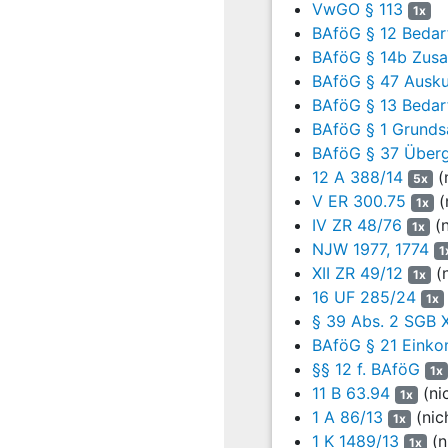
Note 1,0 zu erwarten, das
VwGO § 113
1x
noch, wenn man unterstel
BAföG § 12 Bedarf
Rechtsprechung des Bunde
BAföG § 14b Zusat
BAföG § 47 Ausku
Hiergegen hat die Kläger
BAföG § 13 Bedarf
ergänzend vor, bei ihrer 
BAföG § 1 Grunds
Der Bundesgerichtshof ha
BAföG § 37 Überg
für die Aufnahme einer 
beim Besuch der Hauptsc
12 A 388/14
(
5x
einer Schule zu beurteile
V ER 300.75
(
1x
vermittle. Anders als bei
IV ZR 48/76
(n
1x
Schuljahr das erste Lehr
NJW 1977, 1774
1
nicht lediglich allgemein
XII ZR 49/12
(n
1x
des gewählten handwerkli
16 UF 285/24
1x
abgeschlossenen Berufsau
§ 39 Abs. 2 SGB 
es für ihre Eltern – etwa
BAföG § 21 Einko
erwerben wollte. Die hie
§§ 12 f. BAföG
1x
„einfachen“ Ausbildung we
11 B 63.94
(ni
beabsichtigt habe. Dies 
1x
1 A 86/13
(nic
Ausbildung und dem Studi
1x
1 K 1489/13
(n
1x