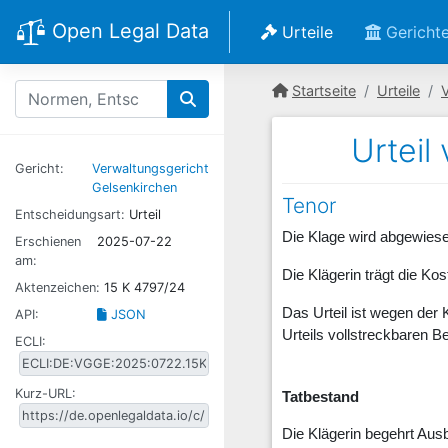
Open Legal Data
Urteile
Gericht
Startseite
Urteile
Urteil
Gericht:
Verwaltungsgericht
Gelsenkirchen
Tenor
Entscheidungsart:
Urteil
Die Klage wird abgewies
Erschienen
2025-07-22
am:
Die Klägerin trägt die Ko
Aktenzeichen:
15 K 4797/24
Das Urteil ist wegen der 
API:
JSON
Urteils vollstreckbaren B
ECLI:
Kurz-URL:
Tatbestand
Die Klägerin begehrt Aus