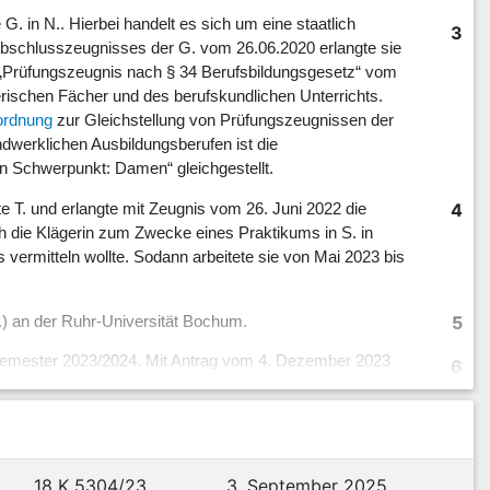
. in N.. Hierbei handelt es sich um eine staatlich
3
Abschlusszeugnisses der G. vom 26.06.2020 erlangte sie
s „Prüfungszeugnis nach § 34 Berufsbildungsgesetz“ vom
erischen Fächer und des berufskundlichen Unterrichts.
ordnung
zur Gleichstellung von Prüfungszeugnissen der
dwerklichen Ausbildungsberufen ist die
 Schwerpunkt: Damen“ gleichgestellt.
4
e T. und erlangte mit Zeugnis vom 26. Juni 2022 die
ich die Klägerin zum Zwecke eines Praktikums in S. in
 vermitteln wollte. Sodann arbeitete sie von Mai 2023 bis
5
) an der Ruhr-Universität Bochum.
rsemester 2023/2024. Mit Antrag vom 4. Dezember 2023
6
 diese schuldeten ihr keinen Unterhalt mehr. Sie hätten
usbildung zur Maßschneiderin an der G.. Einen
 – wenngleich sie Unterlagen insbesondere zu ihrer
nnt gewesen, dass die Klägerin nach der
 später studieren wollen. Daher sei ihr in
18 K 5304/23
3. September 2025