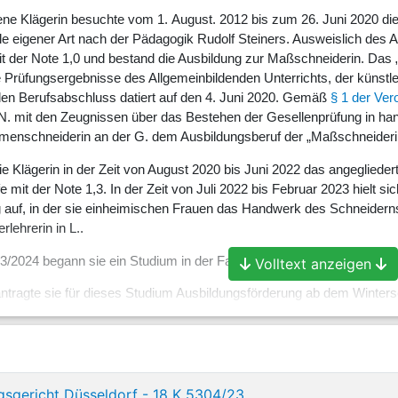
e Klägerin besuchte vom 1. August. 2012 bis zum 26. Juni 2020 die G
eigener Art nach der Pädagogik Rudolf Steiners. Ausweislich des 
it der Note 1,0 und bestand die Ausbildung zur Maßschneiderin. Da
e Prüfungsergebnisse des Allgemeinbildenden Unterrichts, der künstl
en Berufsabschluss datiert auf den 4. Juni 2020. Gemäß
§ 1 der Ver
 N. mit den Zeugnissen über das Bestehen der Gesellenprüfung in han
menschneiderin an der G. dem Ausbildungsberuf der „Maßschneiderin
 Klägerin in der Zeit von August 2020 bis Juni 2022 das angegliedert
 mit der Note 1,3. In der Zeit von Juli 2022 bis Februar 2023 hielt s
g auf, in der sie einheimischen Frauen das Handwerk des Schneiderns
lehrerin in L..
2024 begann sie ein Studium in der Fachrichtung Psychologie (B.A.
Volltext anzeigen
ntragte sie für dieses Studium Ausbildungsförderung ab dem Winte
istung gemäß
§ 36 BAföG
. Sie meint übereinstimmend mit ihren Eltern,
 BGB
nur Unterhalt für eine Ausbildung geschuldet, nämlich für die A
sanspruch habe sie gegenüber ihren Eltern nicht. Diese seien zudem
en – nicht bereit, weiteren Unterhalt zu leisten. Ihnen sei nicht beka
em erfolgreichen Ausbildungsabschluss das Abitur habe nachholen und
gsgericht Düsseldorf - 18 K 5304/23