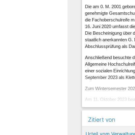
Die am 0. M. 2001 geboren
genehmigte Gesamtschule 
die Fachoberschulreife m
16. Juni 2020 umfasst di
Die Bescheinigung über d
staatlich anerkannten G.
Abschlussprüfung als Da
Anschließend besuchte die
Allgemeine Hochschulreife
einer sozialen Einrichtun
September 2023 als Kletter
Zum Wintersemester 2023/
Am 11. Oktober 2023 bea
beantragte sie Vorausle
ihr gemäß
§ 1610 Abs. 2
Zitiert von
weitergehenden Unterhalt
Verdienstsituation vorlegt
Fachoberschulreife und d
Urteil vom Verwaltun