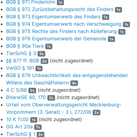
vor, was die Beklagte indes ablehnte. Stattdessen schloss die
BGB § 971 Finderlohn
1x
Beklagte am 25. Juni 2008 mit dem Tierschutzverein Gießen
BGB § 972 Zurückbehaltungsrecht des Finders
1x
und Umgebung e. V. - TSV Gießen – einen "Fundtiervertrag". In
BGB § 973 Eigentumserwerb des Finders
1x
diesem Vertrag verpflichtete sich der TSV Gießen, Fundtiere aus
BGB § 974 Eigentumserwerb nach Verschweigung
1x
dem Gemeindegebiet der Beklagten in seinem Tierheim
BGB § 975 Rechte des Finders nach Ablieferung
1x
aufzunehmen, artgerecht unterzubringen und bis zur
BGB § 976 Eigentumserwerb der Gemeinde
1x
Weiterleitung zu verwahren. Im September 2008 wurden die
BGB § 90a Tiere
1x
Einwohner der Beklagten durch Veröffentlichung in der „Heimat-
TierSchG § 3
3x
Zeitung“, dem amtlichen Bekanntmachungsorgan der Beklagten,
§§ 677 ff. BGB
(nicht zugeordnet)
sowie auf der Homepage der Beklagten darüber informiert, dass
2x
VwGO § 191
der Tierschutzverein Gießen für die im Gemeindegebiet der
1x
Beklagten aufgefundenen „Fundtiere“ zuständig sei. Eine
BGB § 679 Unbeachtlichkeit des entgegenstehenden
Einigung über die vom Kläger geforderte finanzielle
Willens des Geschäftsherrn
4x
Entschädigung für die durch Fundtieranzeige nachweisliche
4 C 5/86
(nicht zugeordnet)
2x
Versorgung und ärztliche Behandlung der im Gemeindegebiet
BVerwGE 80, 170
(nicht zugeordnet)
2x
der Beklagten in den Jahren 2007 und 2008 aufgegriffenen
Urteil vom Oberverwaltungsgericht Mecklenburg-
„Fundtiere“ konnte in der Folgezeit nicht erzielt werden.
Vorpommern (3. Senat) - 3 L 272/06
2x
10 K 11.00
(nicht zugeordnet)
4
Mit Schreiben vom 27. Dezember 2008 forderte der Kläger
1x
GG Art 20a
die Beklagte zum Ersatz seiner Aufwendungen für die in den
7x
Jahren 2007 und 2008 angezeigten „Fundtiere“ auf. Den
TierSchG § 1
2x