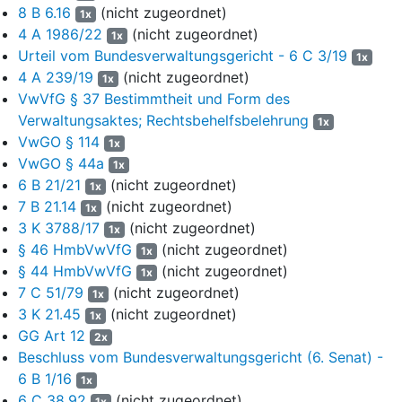
(Zweitprüfer ÖR II) war am 19. Februar 2016 für den Zeitraum
8 B 6.16
(nicht zugeordnet)
1x
vom 1. März 2016 bis zum 28. Februar 2021 zum Prüfer bestellt
4 A 1986/22
(nicht zugeordnet)
1x
worden und trat am 29. Februar 2016 in den Ruhestand.
Urteil vom Bundesverwaltungsgericht - 6 C 3/19
1x
4 A 239/19
(nicht zugeordnet)
1x
7
Der Text der von der damaligen Präsidentin des
VwVfG § 37 Bestimmtheit und Form des
Gemeinsamen Prüfungsamtes unterzeichneten
Verwaltungsaktes; Rechtsbehelfsbelehrung
1x
Bestellungsurkunde lautet jeweils:
VwGO § 114
1x
8
„Sehr geehrter Herr…/sehr geehrte Frau …,
VwGO § 44a
1x
6 B 21/21
(nicht zugeordnet)
gemäß der Übereinkunft der Länder Freie Hansestadt
1x
Bremen, Freie und Hansestadt Hamburg und
7 B 21.14
(nicht zugeordnet)
1x
Schleswig-Holstein über ein Gemeinsames
3 K 3788/17
(nicht zugeordnet)
1x
Prüfungsamt und der Prüfungsordnung für die zweite
§ 46 HmbVwVfG
(nicht zugeordnet)
1x
Staatsprüfung für Juristen berufe ich Sie im
§ 44 HmbVwVfG
(nicht zugeordnet)
1x
Einvernehmen mit den Landesjustizverwaltungen von
7 C 51/79
(nicht zugeordnet)
1x
Bremen und Schleswig-Holstein für die Zeit
3 K 21.45
(nicht zugeordnet)
1x
vom … bis zum …
GG Art 12
2x
(erneut) zum Mitglied (oder Stellvertreter der
Beschluss vom Bundesverwaltungsgericht (6. Senat) -
Präsidentin) des Gemeinsamen Prüfungsamtes der
6 B 1/16
1x
Länder Freie Hansestadt Bremen, Freie und Hansestadt
6 C 38.92
(nicht zugeordnet)
1x