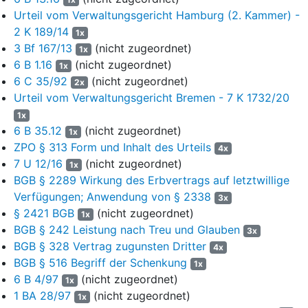
besonders vertraut gewesen, d.h. fachlich nicht hinreichend
Urteil vom Verwaltungsgericht Hamburg (2. Kammer) -
qualifiziert. Zudem sei er befangen, weil er auch die Klausur StrR
2 K 189/14
1x
I korrigiert habe und daher die Möglichkeit bestehe, dass er die
3 Bf 167/13
(nicht zugeordnet)
1x
kritisierten, mit mangelhaft bewerteten Leistungen des Klägers
6 B 1.16
(nicht zugeordnet)
1x
im anderen Fach zu seinen Lasten würdige. Auch der Erstprüfer
6 C 35/92
(nicht zugeordnet)
der Klausuren ZHG und ZR II, Herr RiOLG a.D. Dr. E sei
2x
Urteil vom Verwaltungsgericht Bremen - 7 K 1732/20
befangen, weil er zwei Klausuren korrigiert habe.
1x
16
Im Übrigen erhebt der Kläger Bewertungsrügen hinsichtlich
6 B 35.12
(nicht zugeordnet)
1x
der oben genannten Klausuren ZR I, ZR II, ZR II, ZHG und
ZPO § 313 Form und Inhalt des Urteils
4x
ÖR II jeweils bezüglich beider Votanten.
7 U 12/16
(nicht zugeordnet)
1x
17
BGB § 2289 Wirkung des Erbvertrags auf letztwillige
Der Kläger beantragt,
Verfügungen; Anwendung von § 2338
3x
18
die Beklagte unter Aufhebung des Bescheides vom 16.
§ 2421 BGB
(nicht zugeordnet)
1x
März 2020 in Gestalt des Widerspruchsbescheides vom
BGB § 242 Leistung nach Treu und Glauben
3x
13. Juli 2021 zu verurteilen, folgende Aufsichtsarbeiten
BGB § 328 Vertrag zugunsten Dritter
4x
des Klägers unter Beachtung der Rechtsauffassung des
BGB § 516 Begriff der Schenkung
1x
Gerichts neu zu bewerten: ZR I, ZR II, ZR III, ÖR II und
6 B 4/97
(nicht zugeordnet)
1x
ZHG.
1 BA 28/97
(nicht zugeordnet)
1x
19
Die Beklagte beantragt,