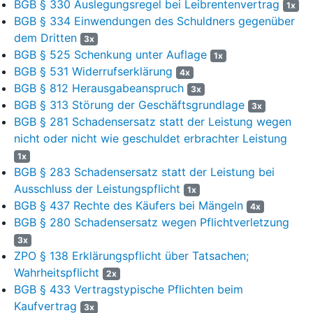
BGB § 330 Auslegungsregel bei Leibrentenvertrag
1x
BGB § 334 Einwendungen des Schuldners gegenüber
20
die Klage abzuweisen.
dem Dritten
3x
21
Sie hält die erweiterte Klage bezüglich der ZHG-Klausur für
BGB § 525 Schenkung unter Auflage
1x
unzulässig, da sich der Widerspruch hierauf nicht bezogen
BGB § 531 Widerrufserklärung
4x
habe und dementsprechend bezüglich dieser Klausur vor der
BGB § 812 Herausgabeanspruch
3x
Klageerhebung kein Überdenkungsverfahren durchgeführt
BGB § 313 Störung der Geschäftsgrundlage
3x
worden sei.
BGB § 281 Schadensersatz statt der Leistung wegen
nicht oder nicht wie geschuldet erbrachter Leistung
22
Im Übrigen sei die Klage unbegründet. Zur Begründung
nimmt sie vollumfänglich auf ihren Widerspruchsbescheid
1x
BGB § 283 Schadensersatz statt der Leistung bei
Bezug.
Ausschluss der Leistungspflicht
1x
23
Die Beklagte vertritt die Auffassung, dass die zuletzt
BGB § 437 Rechte des Käufers bei Mängeln
4x
erfolgten Prüferbestellungen konkludent die Verlängerung
BGB § 280 Schadensersatz wegen Pflichtverletzung
für den genannten Zeitraum enthielten, sofern der Prüfer oder die
3x
Prüferin im Bestellungszeitraum pensioniert werde. Die formlos
ZPO § 138 Erklärungspflicht über Tatsachen;
mögliche und zeitgleiche (Wieder-)bestellung sei im
Wahrheitspflicht
2x
ausdrücklichen Einverständnis mit den Vertragsländern bereits
BGB § 433 Vertragstypische Pflichten beim
mit deren letzter Bestellung während des aktiven Dienstes
Kaufvertrag
erfolgt und darüber hinaus nachträglich von den Vertragsländern
3x