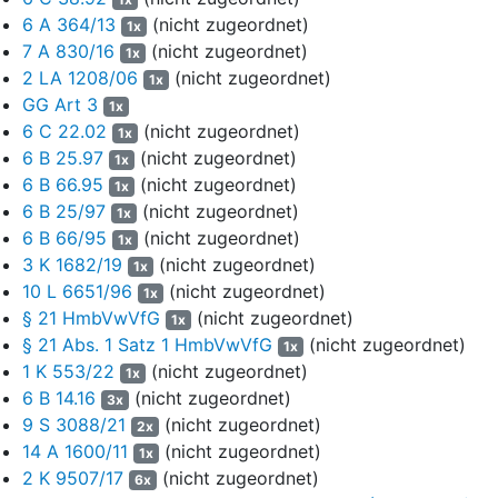
Hamburg und Schleswig-Holstein.“
6 A 364/13
(nicht zugeordnet)
1x
7 A 830/16
(nicht zugeordnet)
9
Aufgrund der erfolgten Bewertungen erklärte die Beklagte die
1x
2 LA 1208/06
(nicht zugeordnet)
zweite Staatsprüfung mit Bescheid vom 16. März 2020
1x
gemäß § 15 Abs. 2 der Übereinkunft der Länder Freie
GG Art 3
1x
Hansestadt Bremen, Freie und Hansestadt Hamburg und
6 C 22.02
(nicht zugeordnet)
1x
Schleswig-Holstein über ein Gemeinsames Prüfungsamt und
6 B 25.97
(nicht zugeordnet)
1x
der Prüfungsordnung für die zweite Staatsprüfung für Juristen
6 B 66.95
(nicht zugeordnet)
1x
vom 4. Mai 1972, in der im Jahr 2005 zuletzt geänderten
6 B 25/97
(nicht zugeordnet)
1x
Fassung (durch den Staatsvertrag vom 20.4.2005, in Kraft seit
6 B 66/95
(nicht zugeordnet)
1x
dem 5.5.2005 ; Länderübereinkunft – LÜ) für nicht bestanden.
3 K 1682/19
(nicht zugeordnet)
1x
Der Kläger sei aufgrund der Ergebnisse der Aufsichtsarbeiten
10 L 6651/96
(nicht zugeordnet)
1x
nicht zur mündlichen Prüfung zuzulassen, da er aus den
§ 21 HmbVwVfG
(nicht zugeordnet)
1x
Aufsichtsarbeiten keine durchschnittliche Punktzahl von
§ 21 Abs. 1 Satz 1 HmbVwVfG
(nicht zugeordnet)
mindestens 3,75 erreicht habe und nicht in mindestens vier
1x
1 K 553/22
(nicht zugeordnet)
Aufsichtsarbeiten, von denen eine aus dem Bürgerlichen Recht
1x
stammen müsse, mindestens die Punktzahl 4,0 erreicht habe.
6 B 14.16
(nicht zugeordnet)
3x
9 S 3088/21
(nicht zugeordnet)
2x
10
Hiergegen erhob der Kläger am 23. März 2020
14 A 1600/11
(nicht zugeordnet)
1x
Widerspruch. In der Widerspruchsbegründung wandte er
2 K 9507/17
(nicht zugeordnet)
6x
sich zunächst gegen die Bewertung der Klausuren ZR I, ZR II,