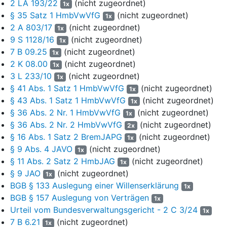
2 LA 193/22
(nicht zugeordnet)
1x
Zivilrecht III (ZR III)
2,5 P.
§ 35 Satz 1 HmbVwVfG
(nicht zugeordnet)
1x
ZHG
3 P.
2 A 803/17
(nicht zugeordnet)
1x
Strafrecht I (StrR I)
3,5 P.
9 S 1128/16
(nicht zugeordnet)
1x
Strafrecht II (StrR II)
5 P.
7 B 09.25
(nicht zugeordnet)
1x
Öffentliches Recht I (ÖR I)
5 P.
2 K 08.00
(nicht zugeordnet)
1x
Öffentliches Recht II (ÖR II)
3 P.
3 L 233/10
(nicht zugeordnet)
1x
§ 41 Abs. 1 Satz 1 HmbVwVfG
(nicht zugeordnet)
1x
5
Insgesamt erzielte der Kläger zunächst eine durchschnittliche
§ 43 Abs. 1 Satz 1 HmbVwVfG
(nicht zugeordnet)
1x
Punktzahl von 3,5 Punkten.
§ 36 Abs. 2 Nr. 1 HmbVwVfG
(nicht zugeordnet)
1x
6
An der Bewertung der Klausuren des Klägers nahmen auch
§ 36 Abs. 2 Nr. 2 HmbVwVfG
(nicht zugeordnet)
2x
einzelne Prüfer bzw. eine Prüferin teil, die sich zum Zeitpunkt
§ 16 Abs. 1 Satz 2 BremJAPG
(nicht zugeordnet)
1x
der Korrektur der Aufsichtsarbeiten bereits im Ruhestand
§ 9 Abs. 4 JAVO
(nicht zugeordnet)
1x
befanden. Herr DirAG a.D. A (Zweitprüfer ZR I) war am 5.
§ 11 Abs. 2 Satz 2 HmbJAG
(nicht zugeordnet)
1x
Oktober 2015 für den Zeitraum vom 15. Oktober 2015 bis zum
§ 9 JAO
(nicht zugeordnet)
1x
14. Oktober 2020 bestellt worden; am 30. September 2016 war
BGB § 133 Auslegung einer Willenserklärung
1x
er in den Ruhestand getreten. Frau VRi’in LG a.D. B
BGB § 157 Auslegung von Verträgen
1x
(Zweitprüferin ZR III) war am 13. Juni 2017 für den Zeitraum
Urteil vom Bundesverwaltungsgericht - 2 C 3/24
vom 30. Juni 2017 bis zum 29. Juni 2022 bestellt worden. Sie
1x
7 B 6.21
(nicht zugeordnet)
trat am 1. Oktober 2019 in den Ruhestand. Herr VRiOVG a.D. C
1x