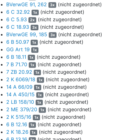
hat er die Neubewertung der Aufsichtsarbeiten ZR I, ZR II, ZR III,
BVerwGE 91, 262
(nicht zugeordnet)
3x
ÖR II und StrR I begehrt. In der Folgezeit hat er betont, die
6 C 32.92
(nicht zugeordnet)
1x
Aufsichtsarbeit StrR I werde nicht mehr angegriffen, es habe
6 C 5.93
(nicht zugeordnet)
2x
sich insoweit um ein Schreibversehen gehandelt. Er wende sich
6 C 18.93
(nicht zugeordnet)
3x
jetzt aber auch gegen die Bewertung der Klausur ZHG. Er sei
BVerwGE 99, 185
(nicht zugeordnet)
3x
berechtigt, Rügen auch während des Klageverfahrens zu
6 B 50.97
(nicht zugeordnet)
1x
erheben, da es keinen gesonderten, rechtsmittelfähigen
GG Art 19
1x
Bescheid hinsichtlich dieser Klausur gegeben habe.
6 B 18.11
(nicht zugeordnet)
1x
14
Der Kläger rügt, der Prüfer DirAG a.D. A, die Prüferin VRi’in
7 B 71.70
(nicht zugeordnet)
1x
LG a.D. B und der Prüfer VRiOVG a.D. C, sämtlich aus
7 ZB 20.92
(nicht zugeordnet)
1x
dem aktiven Dienst ausgeschiedene Richter, hätten nicht mehr
2 K 6069/18
(nicht zugeordnet)
1x
als Prüfer eingesetzt werden dürfen. Aufgrund ihrer
14 A 66/09
(nicht zugeordnet)
1x
Pensionierung sei die Prüferbestellung erloschen und es fehle an
14 A 450/15
(nicht zugeordnet)
1x
einer von der Beklagten ausgesprochenen Verlängerung der
2 LB 158/10
(nicht zugeordnet)
1x
Prüferbestellung anlässlich der Pensionierung. Auch verlören
2 ME 379/20
(nicht zugeordnet)
1x
Richter nach dem Ausscheiden aus dem Dienst ihre Neutralität
2 K 515/16
(nicht zugeordnet)
und seien nicht mehr mit juristischen Fragen vertraut.
1x
6 B 12.16
(nicht zugeordnet)
1x
15
Darüber hinaus sei der Prüfer Rechtsanwalt D (Erstprüfer
2 K 18.26
(nicht zugeordnet)
1x
ZR I) nicht mit dem Schwerpunkt der erbrechtlichen Klausur
6 B 13.16
(nicht zugeordnet)
1x