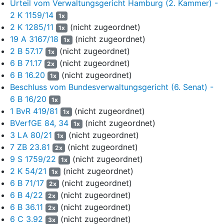
Urteil vom Verwaltungsgericht Hamburg (2. Kammer) -
ZR III, ÖR II und StrR I durch den Erst- und Zweitvotanten.
2 K 1159/14
1x
11
Die Beklagte übersandte den Prüfern die jeweiligen
2 K 1285/11
(nicht zugeordnet)
1x
Einwendungen des Klägers zur Überdenkung. Die
19 A 3167/18
(nicht zugeordnet)
1x
betroffenen Votanten nahmen daraufhin ergänzend Stellung. Die
2 B 57.17
(nicht zugeordnet)
1x
Votanten der Klausur StrR I hoben ihre Bewertung jeweils auf 5
6 B 71.17
(nicht zugeordnet)
2x
Punkte an, die anderen Votanten hielten an ihren bisherigen
6 B 16.20
(nicht zugeordnet)
1x
Bewertungen fest.
Beschluss vom Bundesverwaltungsgericht (6. Senat) -
12
6 B 16/20
Mit Widerspruchsbescheid vom 13. Juli 2021, zugestellt am
1x
20. Juli 2021, hob die Beklagte die Bewertung der
1 BvR 419/81
(nicht zugeordnet)
1x
Aufsichtsarbeit StrR I auf 5 Punkte (ausreichend) an und wies
BVerfGE 84, 34
(nicht zugeordnet)
1x
im Übrigen den Widerspruch des Klägers zurück. Zur
3 LA 80/21
(nicht zugeordnet)
1x
Begründung fasste sie die Stellungnahmen der Votanten
7 ZB 23.81
(nicht zugeordnet)
2x
zusammen, die ihrer Auffassung nach keine Beurteilungsfehler
9 S 1759/22
(nicht zugeordnet)
1x
oder Begründungsdefizite enthielten. Nach der Notenanhebung
2 K 54/21
(nicht zugeordnet)
1x
erreichte der Kläger einen Notendurchschnitt von 3,6875 P.,
6 B 71/17
(nicht zugeordnet)
2x
aufgerundet von 3,69 P.
6 B 4/22
(nicht zugeordnet)
2x
13
Mit seiner am 19. August 2021 bei Gericht eingegangenen
6 B 36.11
(nicht zugeordnet)
2x
Klage verfolgt der Kläger sein Begehren weiter. Zunächst
6 C 3.92
(nicht zugeordnet)
3x