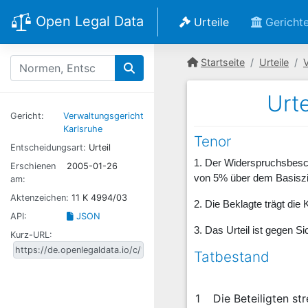
Open Legal Data
Urteile
Gericht
Startseite
Urteile
Urt
Gericht:
Verwaltungsgericht
Karlsruhe
Tenor
Entscheidungsart:
Urteil
1. Der Widerspruchsbesch
Erschienen
2005-01-26
von 5% über dem Basiszin
am:
Aktenzeichen:
11 K 4994/03
2. Die Beklagte trägt die
API:
JSON
3. Das Urteil ist gegen S
Kurz-URL:
Tatbestand
1
Die Beteiligten s