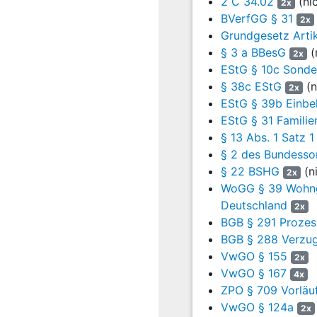
2 C 34.02
(ni
2x
15
Das BVerfG hat d
BVerfGG § 31
2x
gerichtet, die Be
Grundgesetz Artik
zum 31.12.1999 n
§ 3 a BBesG
(
2x
unterhaltsberecht
EStG § 10c Sond
sozialhilferechtl
§ 38c EStG
(n
2x
24.11.1998 richte
EStG § 39b Einbe
„gesetzesreformat
EStG § 31 Familie
(vgl. BVerwG, Urt.
§ 13 Abs. 1 Satz 
2 BVerfGG
mit Ges
§ 2 des Bundesso
wie Gerichte, die
§ 22 BSHG
(n
2x
der Besoldung vo
WoGG § 39 Wohnge
100 Abs. 1 GG
.
Deutschland
2x
16
Die genannte Voll
BGB § 291 Prozes
a.a.O.). Sie best
BGB § 288 Verzug
2004 trotz der bi
VwGO § 155
2x
die Vollstreckung
VwGO § 167
4x
nicht erledigt, v
ZPO § 709 Vorläuf
17
- Gesetz über di
VwGO § 124a
2x