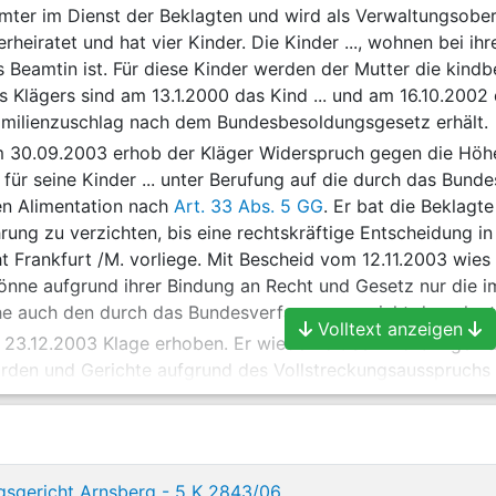
amter im Dienst der Beklagten und wird als Verwaltungsobe
 verheiratet und hat vier Kinder. Die Kinder ..., wohnen bei i
ls Beamtin ist. Für diese Kinder werden der Mutter die kin
s Klägers sind am 13.1.2000 das Kind ... und am 16.10.2002 
milienzuschlag nach dem Bundesbesoldungsgesetz erhält.
 30.09.2003 erhob der Kläger Widerspruch gegen die Höhe
 für seine Kinder ... unter Berufung auf die durch das Bun
n Alimentation nach
Art. 33 Abs. 5 GG
. Er bat die Beklagt
hrung zu verzichten, bis eine rechtskräftige Entscheidung i
t Frankfurt /M. vorliege. Mit Bescheid vom 12.11.2003 wies
önne aufgrund ihrer Bindung an Recht und Gesetz nur die 
e auch den durch das Bundesverfassungsgericht dargelegt
Volltext anzeigen
 23.12.2003 Klage erhoben. Er wiederholt sein Vorbringen
örden und Gerichte aufgrund des Vollstreckungsausspruchs
 die dort aufgestellten Grundsätze zu
Art. 33 Abs. 5 GG
geb
ls einen Familienzuschlag erhalten müsse, der 115 % des dur
em rechnete der Kläger detailliert vor, welchen Betrag die 
gerichts für sein drittes und viertes Kind zahlen müsse.
gsgericht Arnsberg - 5 K 2843/06