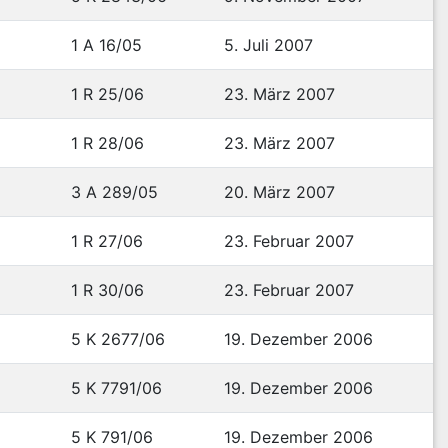
Beklagte zu verurteilen, an den Kläger 3.596,49 EUR
1 A 16/05
5. Juli 2007
nkten über dem Basiszinssatz aus 513,84 EUR seit dem
.01.2003; aus 937,72 EUR seit dem 01.01.2004 und aus
1 R 25/06
23. März 2007
1 R 28/06
23. März 2007
3 A 289/05
20. März 2007
cheid.
lt der Schriftsätze der Beteiligten und der dem Gericht
1 R 27/06
23. Februar 2007
1 R 30/06
23. Februar 2007
5 K 2677/06
19. Dezember 2006
hrenserfordernis ist hinsichtlich des gesamten
5 K 7791/06
19. Dezember 2006
s 2004 in Höhe von 3428,34 EUR zu. Das
zur Zahlung von Bezügen in dem aus dem Tenor
5 K 791/06
19. Dezember 2006