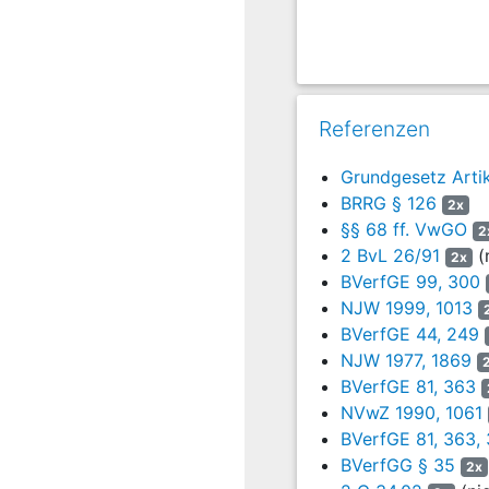
ersichtlichen Umf
Mindestgrenze.
14
1. Das BVerfG hat
bisherigen Recht
Dienstherr aufgru
Referenzen
durch seine Famil
Grundgesetz Arti
auf die genaue Au
BRRG § 126
zugemutet wird, f
2x
§§ 68 ff. VwGO
zurückzugreifen, 
2
2 BvL 26/91
Auszehrung der fa
(
2x
BVerfGE 99, 300
zukommenden Lebe
NJW 1999, 1013
Besoldungsvorschr
BVerfGE 44, 249
beurteilt sich n
NJW 1977, 1869
verfassungsgebot
BVerfGE 81, 363
Beamten geschuld
NVwZ 1990, 1061
drittes und jedes
BVerfGE 81, 363,
Kindes, so hat d
BVerfGG § 35
Alimentation übers
2x