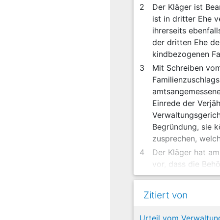
2
Der Kläger ist Be
ist in dritter Ehe
ihrerseits ebenfal
der dritten Ehe de
kindbezogenen Fa
3
Mit Schreiben vom
Familienzuschlags
amtsangemessene
Einrede der Verjä
Verwaltungsgerich
Begründung, sie k
zusprechen, welch
4
Der Kläger hat am
vor, dass die Beh
vom 24.11.1998 an
viertes Kind jewei
Zitiert von
erreichte. Außerd
Bundesverfassungs
Urteil vom Verwaltun