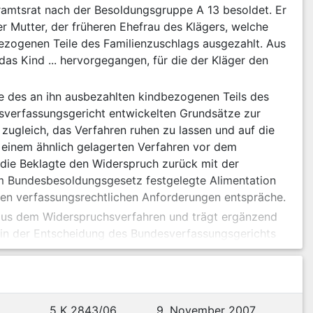
ramtsrat nach der Besoldungsgruppe A 13 besoldet. Er
hrer Mutter, der früheren Ehefrau des Klägers, welche
dbezogenen Teile des Familienzuschlags ausgezahlt. Aus
das Kind ... hervorgegangen, für die der Kläger den
 des an ihn ausbezahlten kindbezogenen Teils des
desverfassungsgericht entwickelten Grundsätze zur
e zugleich, das Verfahren ruhen zu lassen und auf die
n einem ähnlich gelagerten Verfahren vor dem
 die Beklagte den Widerspruch zurück mit der
im Bundesbesoldungsgesetz festgelegte Alimentation
en verfassungsrechtlichen Anforderungen entspräche.
 aus dem Widerspruchsverfahren und trägt ergänzend
 in der Entscheidung des Bundesverfassungsgerichts
unden seien, wonach ein Beamter für sein drittes und
chschnittlichen Sozialhilfebedarfs eines Kindes
Behörde ihm aufgrund der zitierten Entscheidung des
5 K 2843/06
9. November 2007