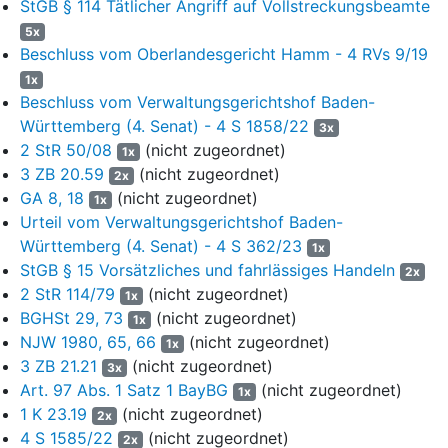
StGB § 114 Tätlicher Angriff auf Vollstreckungsbeamte
einen Polizeibeamten geschlagen habe (vgl. dazu S. 6 des
5x
amtsgerichtlichen Urteils vom 04.04.2023 – XXX –).
Beschluss vom Oberlandesgericht Hamm - 4 RVs 9/19
4
In seiner Dienstunfallmeldung vom 27.12.2022 (vgl. BA 7)
1x
schilderte der Kläger das Geschehen auszugsweise wie
Beschluss vom Verwaltungsgerichtshof Baden-
folgt:
Württemberg (4. Senat) - 4 S 1858/22
3x
2 StR 50/08
(nicht zugeordnet)
1x
5
„(…) Da dies nicht ausreichte, um den Betroffenen zu
3 ZB 20.59
(nicht zugeordnet)
2x
Boden zu bringen, griff ich ihn mit meiner rechten Hand
GA 8, 18
(nicht zugeordnet)
1x
im Nacken und drückte ihn hier ebenfalls nach unten.
Urteil vom Verwaltungsgerichtshof Baden-
Hiergegen stemmte sich der Betroffene gegen meine
Württemberg (4. Senat) - 4 S 362/23
rechte Hand, weshalb ich hohe Kraft aufwenden musste.
1x
Während dieses nach unten Drücken mit der rechten
StGB § 15 Vorsätzliches und fahrlässiges Handeln
2x
Hand hörte ich ein deutliches Knacken in meiner rechten
2 StR 114/79
(nicht zugeordnet)
1x
Hand.“
BGHSt 29, 73
(nicht zugeordnet)
1x
NJW 1980, 65, 66
(nicht zugeordnet)
1x
6
In seiner Vernehmung in der mündlichen Verhandlung vor
3 ZB 21.21
(nicht zugeordnet)
3x
dem Amtsgericht XXX schilderte der Kläger das Geschehen
Art. 97 Abs. 1 Satz 1 BayBG
(nicht zugeordnet)
1x
wie folgt (vgl. dazu nur das Protokoll, S. 3, AS 120 der Akte der
1 K 23.19
(nicht zugeordnet)
Staatsanwaltschaft XXX)
2x
4 S 1585/22
(nicht zugeordnet)
2x