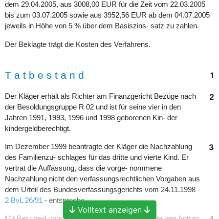
dem 29.04.2005, aus 3008,00 EUR für die Zeit vom 22.03.2005
bis zum 03.07.2005 sowie aus 3952,56 EUR ab dem 04.07.2005
jeweils in Höhe von 5 % über dem Basiszins- satz zu zahlen.
Der Beklagte trägt die Kosten des Verfahrens.
T a t b e s t a n d
1
2
Der Kläger erhält als Richter am Finanzgericht Bezüge nach
der Besoldungsgruppe R 02 und ist für seine vier in den
Jahren 1991, 1993, 1996 und 1998 geborenen Kin- der
kindergeldberechtigt.
3
Im Dezember 1999 beantragte der Kläger die Nachzahlung
des Familienzu- schlages für das dritte und vierte Kind. Er
vertrat die Auffassung, dass die vorge- nommene
Nachzahlung nicht den verfassungsrechtlichen Vorgaben aus
dem Urteil des Bundesverfassungsgerichts vom 24.11.1998 -
2 BvL 26/91
- entspreche.
Volltext anzeigen
4
Mit Bescheid vom 09.02.2000 lehnte der Beklagte den Antrag