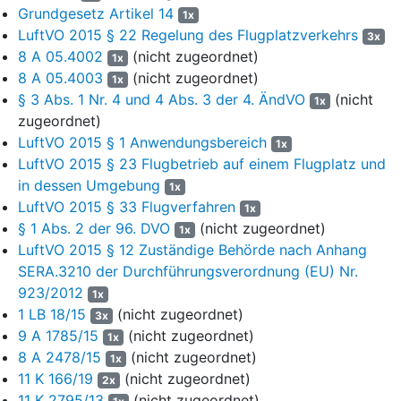
Grundgesetz Artikel 14
1x
Flughafens im Sichtflug würde sich insbesondere bei
LuftVO 2015 § 22 Regelung des Flugplatzverkehrs
3x
marginalen Wetterbedingungen verschlechtern.
8 A 05.4002
(nicht zugeordnet)
1x
6
Im Anschluss an einen Besprechungstermin am 17.09.2018
8 A 05.4003
(nicht zugeordnet)
1x
führte der Beigeladene unter dem 09.11.2018 ergänzend aus,
§ 3 Abs. 1 Nr. 4 und 4 Abs. 3 der 4. ÄndVO
(nicht
1x
ausschlaggebend für seine Ablehnungsentscheidung sei, dass
zugeordnet)
der gesamte Bereich für die Platzrunde im Sichtflugverkehr
LuftVO 2015 § 1 Anwendungsbereich
1x
genutzt werde. Es sei unerheblich, ob es sich um eine
LuftVO 2015 § 23 Flugbetrieb auf einem Flugplatz und
festgelegte oder um eine lediglich tatsächlich genutzte
in dessen Umgebung
1x
Platzrunde handele. Die tatsächliche Nutzung als Platzrunde
LuftVO 2015 § 33 Flugverfahren
1x
werde durch Radaraufzeichnungen belegt. Von einer
§ 1 Abs. 2 der 96. DVO
(nicht zugeordnet)
konkreten Gefahr für den Luftverkehr sei auszugehen, wenn
1x
LuftVO 2015 § 12 Zuständige Behörde nach Anhang
der Luftfahrzeugführer einen Abstand von mindestens 150 m
(500 ft) über dem höchsten Hindernis nicht mehr sicher
SERA.3210 der Durchführungsverordnung (EU) Nr.
einhalten könne. So liege es hier; die übliche Flughöhe im
923/2012
1x
Bereich der geplanten Anlagen betrage etwa 1.000 ft über
1 LB 18/15
(nicht zugeordnet)
3x
Landebahnniveau.
9 A 1785/15
(nicht zugeordnet)
1x
8 A 2478/15
(nicht zugeordnet)
1x
7
Nach vorheriger Anhörung der Klägerin lehnte der Beklagte die
11 K 166/19
(nicht zugeordnet)
Erteilung einer immissionsschutzrechtlichen Genehmigung
2x
11 K 2795/13
(nicht zugeordnet)
unter dem 19.12.2018 mit der Begründung ab, der