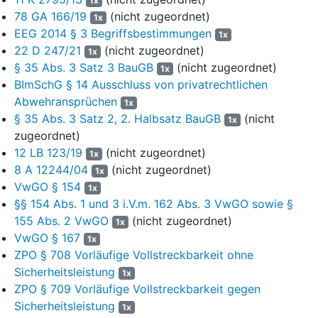
1x
Beigeladene als zuständige Luftfahrtbehörde habe die nach
§
78 GA 166/19
(nicht zugeordnet)
1x
14 Abs. 2 LuftVG
erforderliche Zustimmung versagt. Eine
EEG 2014 § 3 Begriffsbestimmungen
1x
Umweltverträglichkeitsprüfung sei trotz UVP-Pflichtigkeit des
22 D 247/21
(nicht zugeordnet)
1x
Vorhabens nicht durchgeführt worden, weil sich dies
§ 35 Abs. 3 Satz 3 BauGB
(nicht zugeordnet)
1x
angesichts des Vorliegens eines zwingenden
BImSchG § 14 Ausschluss von privatrechtlichen
Ablehnungsgrundes als nicht verhältnismäßig darstelle.
Abwehransprüchen
1x
§ 35 Abs. 3 Satz 2, 2. Halbsatz BauGB
(nicht
8
Die Klägerin hat am 17.01.2019 Klage erhoben und
1x
zugeordnet)
angekündigt zu beantragen, den Beklagten zur Erteilung der
begehrten Genehmigung zu verpflichten. Mit der Klageschrift
12 LB 123/19
(nicht zugeordnet)
1x
legt sie ein Schreiben an den Beklagten vom 22.08.2018 vor
8 A 12244/04
(nicht zugeordnet)
1x
und beantragt im Übrigen Akteneinsicht. Erstmals mit
VwGO § 154
1x
Schriftsatz vom 30.04.2021 wird die Klage – weiter –
§§ 154 Abs. 1 und 3 i.V.m. 162 Abs. 3 VwGO sowie §
begründet.
155 Abs. 2 VwGO
(nicht zugeordnet)
1x
VwGO § 167
9
Die Klägerin ist der Auffassung, sie sei mit ihrem Vortrag nicht
1x
ZPO § 708 Vorläufige Vollstreckbarkeit ohne
gemäß
§ 6 UmwRG
ausgeschlossen, und begründet dies im
Einzelnen.
Sicherheitsleistung
1x
ZPO § 709 Vorläufige Vollstreckbarkeit gegen
10
In der Sache macht sie zunächst geltend, das Verhalten des
Sicherheitsleistung
1x
Beigeladenen sei widersprüchlich, da er im