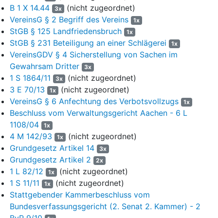
weitere Aufklärung der Vereinsstruktur des verbotenen Vereins
B 1 X 14.44
(nicht zugeordnet)
3x
und seiner benannten sowie möglichen neu gegründeten
VereinsG § 2 Begriff des Vereins
1x
Teilorganisationen sein können - durch Bedienstete der Regierung
StGB § 125 Landfriedensbruch
1x
von Oberbayern und Polizeibeamte angeordnet.
StGB § 231 Beteiligung an einer Schlägerei
1x
VereinsGDV § 4 Sicherstellung von Sachen im
Beschlagnahmt werden können
Gewahrsam Dritter
3x
- Computer (insbesondere Desktop PCs, Notebooks, Server,
1 S 1864/11
(nicht zugeordnet)
3x
Tablet-Computer) und mobile elektronische
3 E 70/13
(nicht zugeordnet)
1x
Kommunikationsendgeräte (insbesondere Mobiltelefone,
VereinsG § 6 Anfechtung des Verbotsvollzugs
1x
Smartphones, Tablets) sowie jeweils die darauf gespeicherten
Beschluss vom Verwaltungsgericht Aachen - 6 L
Daten;
1108/04
1x
- Elektronische Speichermedien (insbesondere in Servern,
4 M 142/93
(nicht zugeordnet)
1x
Computern und Spielekonsolen verbaute Festplatten und
Grundgesetz Artikel 14
3x
Magnetbänder, externe Festplatten, USB-Sticks, Speicherkarten,
Grundgesetz Artikel 2
2x
SIM-Karten), optische Speichermedien (insbesondere CDs,
1 L 82/12
(nicht zugeordnet)
1x
DVDs und Blu-Ray Discs) und Disketten, Videokassetten und
1 S 11/11
(nicht zugeordnet)
1x
Tonbänder sowie jeweils die darauf gespeicherten Daten;
Stattgebender Kammerbeschluss vom
Bundesverfassungsgericht (2. Senat 2. Kammer) - 2
- Daten auf räumlich getrennten, elektronischen Speichermedien,
insbesondere in Clouds (wie z.B. Google Drive, Microsoft
BvR 9/10