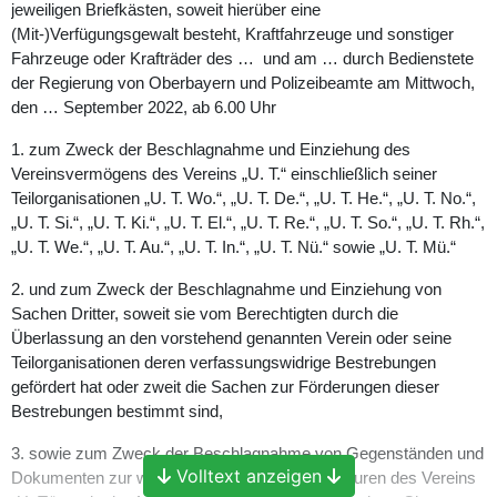
jeweiligen Briefkästen, soweit hierüber eine
(Mit-)Verfügungsgewalt besteht, Kraftfahrzeuge und sonstiger
Fahrzeuge oder Krafträder des … und am … durch Bedienstete
der Regierung von Oberbayern und Polizeibeamte am Mittwoch,
den … September 2022, ab 6.00 Uhr
1. zum Zweck der Beschlagnahme und Einziehung des
Vereinsvermögens des Vereins „U. T.“ einschließlich seiner
Teilorganisationen „U. T. Wo.“, „U. T. De.“, „U. T. He.“, „U. T. No.“,
„U. T. Si.“, „U. T. Ki.“, „U. T. El.“, „U. T. Re.“, „U. T. So.“, „U. T. Rh.“,
„U. T. We.“, „U. T. Au.“, „U. T. In.“, „U. T. Nü.“ sowie „U. T. Mü.“
2. und zum Zweck der Beschlagnahme und Einziehung von
Sachen Dritter, soweit sie vom Berechtigten durch die
Überlassung an den vorstehend genannten Verein oder seine
Teilorganisationen deren verfassungswidrige Bestrebungen
gefördert hat oder zweit die Sachen zur Förderungen dieser
Bestrebungen bestimmt sind,
3. sowie zum Zweck der Beschlagnahme von Gegenständen und
Volltext anzeigen
Dokumenten zur weiteren Aufklärung der Strukturen des Vereins