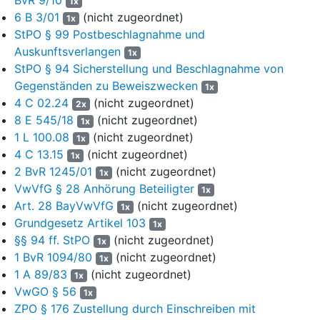
1x
OneDrive, Dropbox, Apple iCloud, Amazon Drive, etc.), auf
6 B 3/01
(nicht zugeordnet)
1x
sozialen Netzwerken (wie z.B. Facebook, Instagram, TikTok, etc.)
StPO § 99 Postbeschlagnahme und
und (Instant-)Messaging-Diensten (wie z.B. WhatsApp, Signal,
Auskunftsverlangen
1x
Telegram, etc.) soweit auf sie von dem während der
StPO § 94 Sicherstellung und Beschlagnahme von
Durchsuchung herausgegebenen oder beschlagnahmten und
Gegenständen zu Beweiszwecken
1x
jeweils sichergestellten Computer, mobilem elektronischen
4 C 02.24
(nicht zugeordnet)
2x
Kommunikationsendgerät oder elektronischem Speichermedium
8 E 545/18
(nicht zugeordnet)
1x
aus zugegriffen werden kann;
1 L 100.08
(nicht zugeordnet)
1x
- Mitgliederlisten, -ausweise, -anträge sowie Bezugs-, Verteiler-
4 C 13.15
(nicht zugeordnet)
1x
und Telefonlisten und Kontaktübersichten des Vereins und seiner
2 BvR 1245/01
(nicht zugeordnet)
1x
Teilorganisationen sowie des Antragsgegners;
VwVfG § 28 Anhörung Beteiligter
1x
Art. 28 BayVwVfG
(nicht zugeordnet)
1x
- Organisationspläne, Rundschreiben, Informationsmaterial,
Grundgesetz Artikel 103
1x
Fotos, Kassenunterlagen, Kontounterlagen, Kontoauszüge,
§§ 94 ff. StPO
(nicht zugeordnet)
Spendenquittungen, Spendenlisten, Verträge, Schriftwechsel des
1x
1 BvR 1094/80
(nicht zugeordnet)
Vereins und seiner Teilorganisationen sowie des Antragsgegners;
1x
1 A 89/83
(nicht zugeordnet)
1x
- Vereinskleidung, (insbesondere Kutten), Vereinsinsignien
VwGO § 56
1x
(insbesondere Patches und Pins), Waren und Merchandise des
ZPO § 176 Zustellung durch Einschreiben mit
Vereins und seiner Teilorganisationen.