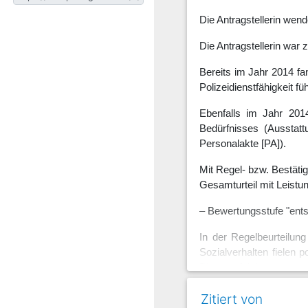
Die Antragstellerin wend
Die Antragstellerin war 
Bereits im Jahr 2014 fan
Polizeidienstfähigkeit f
Ebenfalls im Jahr 2014
Bedürfnisses (Ausstatt
Personalakte [PA]).
Mit Regel- bzw. Bestäti
Gesamturteil mit Leistu
– Bewertungsstufe "entsp
In der Regelbeurteilung
Sozialverhalten fielen 
Dienstaufsicht.
Mit Regelbeurteilung 
Zitiert von