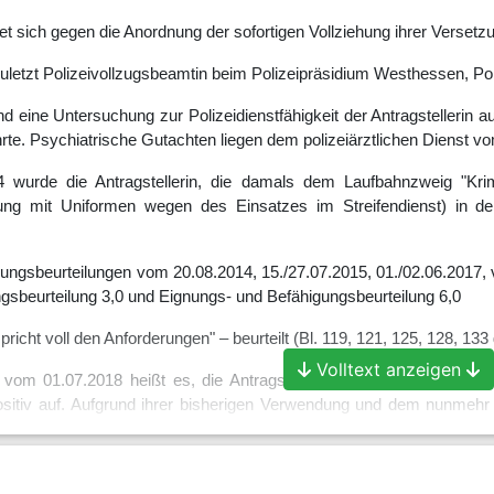
et sich gegen die Anordnung der sofortigen Vollziehung ihrer Versetz
zuletzt Polizeivollzugsbeamtin beim Polizeipräsidium Westhessen, Poli
d eine Untersuchung zur Polizeidienstfähigkeit der Antragstellerin auf
ührte. Psychiatrische Gutachten liegen dem polizeiärztlichen Dienst 
 wurde die Antragstellerin, die damals dem Laufbahnzweig "Krim
ung mit Uniformen wegen des Einsatzes im Streifendienst) in den
gungsbeurteilungen vom 20.08.2014, 15./27.07.2015, 01./02.06.2017,
ngsbeurteilung 3,0 und Eignungs- und Befähigungsbeurteilung 6,0
richt voll den Anforderungen" – beurteilt (Bl. 119, 121, 125, 128, 133 
Volltext anzeigen
 vom 01.07.2018 heißt es, die Antragstellerin sei äußerst hilfsberei
positiv auf. Aufgrund ihrer bisherigen Verwendung und dem nunmehr
vom 07./26.08.2019 bestätigte der Antragsgegner die vorangega