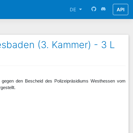
DE
API
esbaden (3. Kammer) - 3 L
21 gegen den Bescheid des Polizeipräsidiums Westhessen vom
estellt.