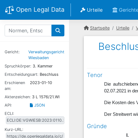
Open Legal Data
Urteile
Gericht
Startseite
Urteile
Beschlus
Gericht:
Verwaltungsgericht
Wiesbaden
Spruchkörper:
3. Kammer
Tenor
Entscheidungsart:
Beschluss
Erschienen
2023-01-10
Die aufschiebe
am:
02.07.2021 in de
Aktenzeichen:
3 L 1576/21.WI
Die Kosten des V
API:
JSON
ECLI:
Der Streitwert w
Gründe
Kurz-URL:
I.