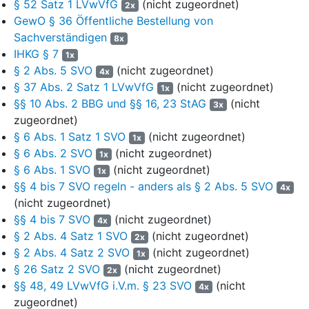
zeitliche Beschränkung.
§ 52 Satz 1 LVwVfG
(nicht zugeordnet)
2x
GewO § 36 Öffentliche Bestellung von
3
Mit formlosem Schreiben vom 13.09.2006 wurde
Sachverständigen
die Antragstellerin von der Antragsgegnerin darauf
8x
IHKG § 7
hingewiesen, dass die Erstbestellung am 09.07.2007
1x
§ 2 Abs. 5 SVO
(nicht zugeordnet)
auslaufe und eine weitere Bestellung beantragt
4x
§ 37 Abs. 2 Satz 1 LVwVfG
(nicht zugeordnet)
werden könne. Diesen Antrag stellte die
1x
§§ 10 Abs. 2 BBG und §§ 16, 23 StAG
(nicht
Antragstellerin mit Schreiben vom 11.11.2006. Mit
3x
zugeordnet)
formlosem Schreiben vom 15.06.2007 teilte die
§ 6 Abs. 1 Satz 1 SVO
(nicht zugeordnet)
Antragsgegnerin der Antragstellerin mit, dass sie für
1x
§ 6 Abs. 2 SVO
(nicht zugeordnet)
weitere fünf Jahre öffentlich bestellt werden könne.
1x
§ 6 Abs. 1 SVO
(nicht zugeordnet)
Ausweislich der - von der Antragsgegnerin an die
1x
§§ 4 bis 7 SVO regeln - anders als § 2 Abs. 5 SVO
Antragstellerin übersandten und von dieser zurück
4x
(nicht zugeordnet)
übersandten - „Niederschrift über die
§§ 4 bis 7 SVO
(nicht zugeordnet)
Wiederbestellung als Sachverständige“ vom
4x
§ 2 Abs. 4 Satz 1 SVO
(nicht zugeordnet)
15.06.2007 wurde die Antragstellerin als
2x
§ 2 Abs. 4 Satz 2 SVO
(nicht zugeordnet)
Sachverständige für das Fachgebiet „Schäden an
1x
§ 26 Satz 2 SVO
(nicht zugeordnet)
Gebäuden“ ab 09.07.2007 für weitere fünf Jahre
2x
§§ 48, 49 LVwVfG i.V.m. § 23 SVO
(nicht
öffentlich bestellt. Eine Bestellungsurkunde wurde
4x
zugeordnet)
nicht ausgehändigt.