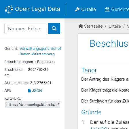
Open Legal Data
Urteile
Gericht
Startseite
Urteile
Beschlus
Gericht:
Verwaltungsgerichtshof
Baden-Württemberg
Entscheidungsart:
Beschluss
Tenor
Erschienen
2021-10-29
am:
Der Antrag des Klägers a
Aktenzeichen:
2 S 2765/21
Der Kläger trägt die Kos
API:
JSON
Kurz-URL:
Der Streitwert für das Z
Gründe
1
Der auf die Zulas