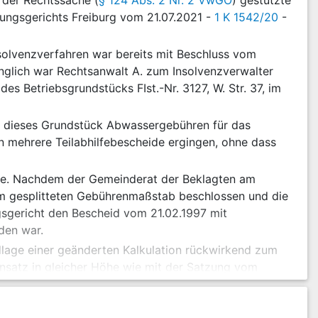
 der Rechtssache (
§ 124 Abs. 2 Nr. 2 VwGO
) gestützte
tungsgerichts Freiburg vom 21.07.2021 -
1 K 1542/20
-
nsolvenzverfahren war bereits mit Beschluss vom
ünglich war Rechtsanwalt A. zum Insolvenzverwalter
s Betriebsgrundstücks FIst.-Nr. 3127, W. Str. 37, im
r dieses Grundstück Abwassergebühren für das
n mehrere Teilabhilfebescheide ergingen, ohne dass
ge. Nachdem der Gemeinderat der Beklagten am
em gesplitteten Gebührenmaßstab beschlossen und die
gsgericht den Bescheid vom 21.02.1997 mit
den war.
lage einer geänderten Kalkulation rückwirkend zum
nsatz in gleicher Höhe wie mit der Satzung vom
GmbH zu entrichtende Abwassergebühr für das Jahr 1996