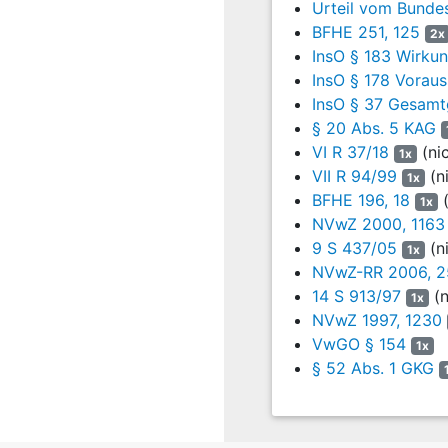
21.02.1997 und 21
Urteil vom Bundes
gegen
§ 87 InsO
n
BFHE 251, 125
2x
Verwirklichung de
InsO § 183 Wirku
begründet gewese
InsO § 178 Voraus
des Insolvenzve
InsO § 37 Gesamt
Vorschrift unterf
§ 20 Abs. 5 KAG
zur Zeit der Eröf
VI R 37/18
(ni
1x
Insolvenzverfahr
VII R 94/99
(n
1x
15
BFHE 196, 18
Einem Erstattung
(
1x
NVwZ 2000, 1163
der Beklagten vo
9 S 437/05
(n
16
II. Der Antrag de
1x
NVwZ-RR 2006, 2
17
1. Der geltend ge
14 S 913/97
(n
1x
rechtfertigt die 
NVwZ 1997, 1230
Sinn des
§ 124 Ab
VwGO § 154
1x
Satz 4 VwGO
) di
§ 52 Abs. 1 GKG
Erkenntnismöglich
2004, 838). Es ko
Tatsachenfeststel