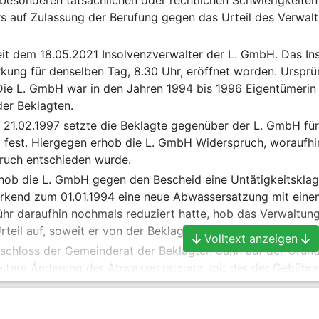
 besonderen tatsächlichen oder rechtlichen Schwierigkeiten
s auf Zulassung der Berufung gegen das Urteil des Verwal
 seit dem 18.05.2021 Insolvenzverwalter der L. GmbH. Das I
rkung für denselben Tag, 8.30 Uhr, eröffnet worden. Urspr
ie L. GmbH war in den Jahren 1994 bis 1996 Eigentümerin de
er Beklagten.
 21.02.1997 setzte die Beklagte gegenüber der L. GmbH fü
 fest. Hiergegen erhob die L. GmbH Widerspruch, woraufhi
ruch entschieden wurde.
hob die L. GmbH gegen den Bescheid eine Untätigkeitskla
irkend zum 01.01.1994 eine neue Abwassersatzung mit ein
hr daraufhin nochmals reduziert hatte, hob das Verwaltun
rteil auf, soweit er von der Beklagten aufrechterhalten wor
Volltext anzeigen
schloss der Gemeinderat der Beklagten dann auf der Grund
weitere Änderung der Abwassersatzung, mit der der Gebühre
setzt wurde.
21.11.2014 setzte die Beklagte daraufhin die von der L. 