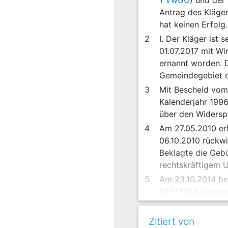
1 VwGO
) und der
Antrag des Kläger
hat keinen Erfolg.
2
I. Der Kläger ist
01.07.2017 mit Wi
ernannt worden. D
Gemeindegebiet d
3
Mit Bescheid vom
Kalenderjahr 1996
über den Widersp
4
Am 27.05.2010 er
06.10.2010 rückw
Beklagte die Gebü
rechtskräftigem U
5
Am 23.10.2014 be
01.01.1994 eine 
06.10.2010 festge
6
Mit Bescheid vom 
Zitiert von