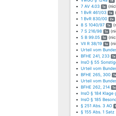
VwGO § 124a
1x
Erstattungsanspru
7 AV 4.03
(nic
1x
den Kläger zu zah
1 BvR 461/03
(
1x
Zahlung in Höhe 
1 BvR 830/00
2x
aufgehoben worde
8 S 1040/97
(n
1x
13
Das Verwaltungsge
7 S 216/98
(ni
1x
Klage sei zulässi
5 B 99.05
(nic
1x
Abrechnungsbesch
VII R 38/19
(ni
1x
Betrags beanspruc
Urteil vom Bundes
Erteilung eines A
BFHE 241, 233
1x
beträfen; das gel
InsO § 55 Sonstig
AO
, wie ihn vorl
Urteil vom Bundes
Zahlung bewirkt 
BFHE 265, 300
1
Betrags, wenn ein
Urteil vom Bundes
gezahlt oder zurü
BFHE 262, 214
1x
wegfalle.
InsO § 184 Klage
14
Hier habe die L. 
InsO § 185 Beson
Insolvenzverwalt
§ 251 Abs. 3 AO
Zeitpunkt der mü
§ 155 Abs. 1 Satz