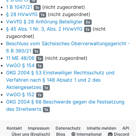
1x
2020 wurden die Krankheits-/AU-Zeiten der letzten 12 Monate
1 B 1047/21
(nicht zugeordnet)
1x
tabellarisch erfasst und Informationen zum Arbeitsplatz des
§ 28 HVwVfG
(nicht zugeordnet)
1x
Antragstellers mitgeteilt. Es wurde u. a. gebeten, den
VwVfG § 28 Anhörung Beteiligter
2x
Antragsteller zu untersuchen und festzustellen, ob aus ärztlicher
§ 45 Abs. 1 Nr. 3, Abs. 2 HVwVfG
(nicht
1x
Sicht die Voraussetzungen für die Feststellung der
zugeordnet)
Vollzugsdienstunfähigkeit vorliegen und wenn ja, ob bei dem
Beschluss vom Sächsisches Oberverwaltungsgericht -
Antragsteller die gesundheitlichen Voraussetzungen vorliegen, in
6 B 360/21
einer Funktion eines Laufbahnzweiges weiterverwendet zu
1x
11 ME 48/06
(nicht zugeordnet)
werden, die die besonderen gesundheitlichen Anforderungen auf
1x
Dauer nicht mehr uneingeschränkt erfordert. Sollte der
VwGO § 154
1x
Antragsteller für eine weitere Verwendung im allgemeinen
GKG 2004 § 53 Einstweiliger Rechtsschutz und
Vollzugsdienst gesundheitlich nicht geeignet erscheinen, wurde
Verfahren nach § 148 Absatz 1 und 2 des
gebeten, festzustellen, ob aus ärztlicher Sicht der Antragsteller
Aktiengesetzes
1x
für den allgemeinen Verwaltungsdienst geeignet erscheint.
VwGO § 152
1x
GKG 2004 § 68 Beschwerde gegen die Festsetzung
5
Ein konkreter Untersuchungstermin wurde dem Antragsteller
des Streitwerts
bisher nicht mitgeteilt.
1x
6
Am 22. Oktober 2020 hat der Antragsteller um Gewährung
vorläufigen Rechtsschutzes bei dem Verwaltungsgericht
Kontakt
Impressum
Datenschutz
Inhalte melden
API
Über uns (Englisch)
Blog
International
Discord
Frankfurt am Main nachgesucht.