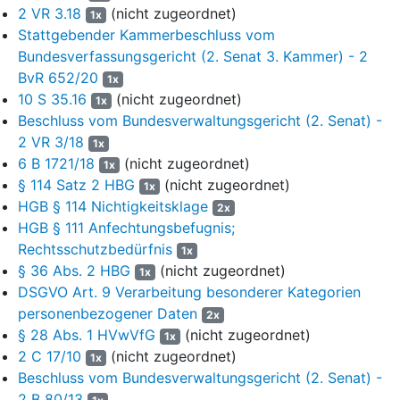
Wechselschicht- und/oder Schichtdienst eingesetzt
2 VR 3.18
(nicht zugeordnet)
1x
werden.
Stattgebender Kammerbeschluss vom
Bundesverfassungsgericht (2. Senat 3. Kammer) - 2
Für den Fall, dass weitere eigene, ggfls. auch
BvR 652/20
fachärztliche Untersuchungstermine für erforderlich
1x
erachtet werden, weise ich bereits jetzt vorsorglich
10 S 35.16
(nicht zugeordnet)
1x
daraufhin, dass Sie sich auch diesen Untersuchungen
Beschluss vom Bundesverwaltungsgericht (2. Senat) -
unterziehen müssen.
2 VR 3/18
1x
6 B 1721/18
(nicht zugeordnet)
1x
Die abschließende Festlegung des Zeitpunktes und des
§ 114 Satz 2 HBG
(nicht zugeordnet)
1x
Ortes der Untersuchung erfolgt mit gesondertem
HGB § 114 Nichtigkeitsklage
Schreiben durch die hiesige Behörde.
2x
HGB § 111 Anfechtungsbefugnis;
Beiliegend übersende ich Ihnen eine
Rechtsschutzbedürfnis
1x
Einverständniserklärung zur Einsicht in medizinische
§ 36 Abs. 2 HBG
(nicht zugeordnet)
1x
Unterlagen sowie einen Anamnesebogen. Ich möchte Sie
DSGVO Art. 9 Verarbeitung besonderer Kategorien
bitten diese Dokumente auszufüllen und vorab an das
personenbezogener Daten
2x
Hessische Amt für Versorgung und Soziales, Walter-
§ 28 Abs. 1 HVwVfG
(nicht zugeordnet)
1x
Möller-Platz 1, 60439 Frankfurt am Main zu übersenden.“
2 C 17/10
(nicht zugeordnet)
1x
4
In dem Untersuchungsauftrag an das Hessische Amt für
Beschluss vom Bundesverwaltungsgericht (2. Senat) -
Versorgung und Soziales Frankfurt am Main vom 8. Oktober
2 B 80/13