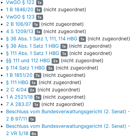
Begutachtung, welche sich konkret mit der Frage der
VwGO § 122
1x
Vollzugsdienst- und Dienstfähigkeit befasst; also auf die
1 B 1846/20
(nicht zugeordnet)
1x
Frage abzielt, ob Sie noch in der Lage sind, den
VwGO § 123
1x
Anforderungen an den Dienst im allgemeinen
2 B 106/97
(nicht zugeordnet)
1x
Vollzugsdienst zu genügen. Diese ist weiter erforderlich,
4 S 1209/13
(nicht zugeordnet)
1x
um Ihre physische und psychische Belastbarkeit
§ 36 Abs. 1 Satz 1, 111, 114 HBG
(nicht zugeordnet)
1x
hinsichtlich der Vollzugsdienstfähigkeit einschätzen zu
§ 36 Abs. 1 Satz 1 HBG
(nicht zugeordnet)
1x
können und bei ggf. bestehenden Einschränkungen in
§ 111 Abs. 1 Satz 1 HBG
(nicht zugeordnet)
der dienstlichen Einsatzfähigkeit eine alternative
1x
§§ 111 und 112 HBG
(nicht zugeordnet)
Verwendungsmöglichkeit suchen zu können.
2x
§ 114 Satz 1 HBG
(nicht zugeordnet)
3x
Konkret wird in Ihrem Fall die privatärztliche Diagnose
1 B 1851/20
(nicht zugeordnet)
7x
dahingehend untersucht, ob und in welchem Ausmaß
§ 111 HBG
(nicht zugeordnet)
1x
auch aus amtsärztlicher Sicht das Wechselschicht-
2 C 4/04
(nicht zugeordnet)
2x
System aufgrund der attestierten Krankheitsbilder
1 A 2521/18
(nicht zugeordnet)
1x
gemieden werden soll.
7 A 283.07
(nicht zugeordnet)
1x
Es wird insofern überprüft, ob Ihre Krankheitsbilder mit
Beschluss vom Bundesverwaltungsgericht (2. Senat) -
den Tätigkeiten der Dienste im allgemeinen
2 B 97/11
1x
Vollzugsdienst vereinbar sind und tatsächlich mit einer
Beschluss vom Bundesverwaltungsgericht (2. Senat) -
Zunahme zu rechnen ist, wenn Sie weiterhin im
2 VR 5/18
6x