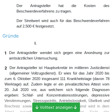
Der Antragsteller hat die Kosten des
Beschwerdeverfahrens zu tragen.
Der Streitwert wird auch für das Beschwerdeverfahren
auf 2.500 € festgesetzt.
Gründe
I.
1
Der Antragsteller wendet sich gegen eine Anordnung zur
amtsärztlichen Untersuchung.
2
Der Antragsteller ist Hauptsekretär im mittleren Justizdienst
(allgemeiner Vollzugsdienst). Er wies für das Jahr 2020 bis
zum 6. Oktober 2020 insgesamt 111 Krankheitstage (davon 78
Werktage) auf. Zudem legte er ein privatärztliches Attest vom
20. Juli 2020 vor, aus welchem sich folgende Diagnosen
ergeben: Schlaf- und Konzentrationsstörungen, depressive
Verstimmungen, Stressgastritis, Antriebslosigkeit, Übelkeit und
Brechreiz sowie starke Reizbarkeit. Ergänzend wird in dem
Volltext anzeigen
Attest ausgeführt, dass aus ärztlicher Sicht das