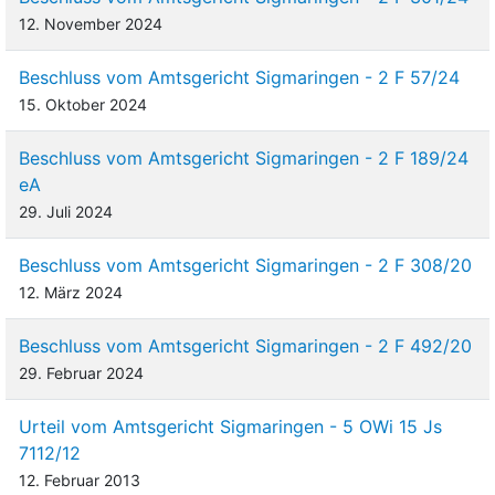
12. November 2024
Beschluss vom Amtsgericht Sigmaringen - 2 F 57/24
15. Oktober 2024
Beschluss vom Amtsgericht Sigmaringen - 2 F 189/24
eA
29. Juli 2024
Beschluss vom Amtsgericht Sigmaringen - 2 F 308/20
12. März 2024
Beschluss vom Amtsgericht Sigmaringen - 2 F 492/20
29. Februar 2024
Urteil vom Amtsgericht Sigmaringen - 5 OWi 15 Js
7112/12
12. Februar 2013