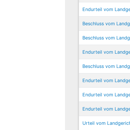
Endurteil vom Landge
Beschluss vom Landge
Beschluss vom Landge
Endurteil vom Landge
Beschluss vom Landge
Endurteil vom Landge
Endurteil vom Landge
Endurteil vom Landge
Urteil vom Landgeric