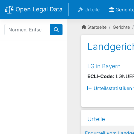
Open Legal Data
Urteile
Gericht
Startseite
Gerichte
Landgeric
LG in Bayern
ECLI-Code:
LGNUE
Urteilsstatistiken
Urteile
Endurteil vom Landge