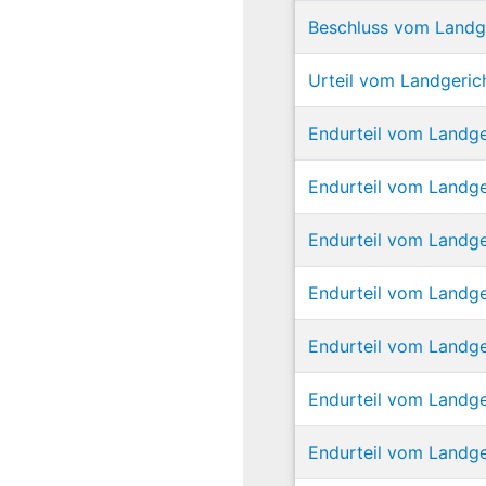
Beschluss vom Landge
Urteil vom Landgerich
Endurteil vom Landge
Endurteil vom Landge
Endurteil vom Landge
Endurteil vom Landge
Endurteil vom Landge
Endurteil vom Landge
Endurteil vom Landge