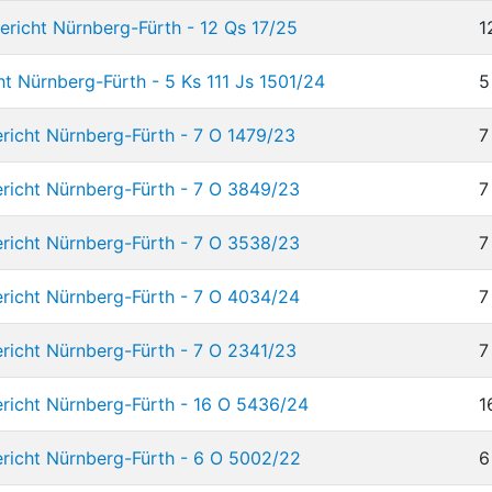
richt Nürnberg-Fürth - 12 Qs 17/25
1
t Nürnberg-Fürth - 5 Ks 111 Js 1501/24
5
richt Nürnberg-Fürth - 7 O 1479/23
7
richt Nürnberg-Fürth - 7 O 3849/23
7
richt Nürnberg-Fürth - 7 O 3538/23
7
richt Nürnberg-Fürth - 7 O 4034/24
7
richt Nürnberg-Fürth - 7 O 2341/23
7
richt Nürnberg-Fürth - 16 O 5436/24
1
richt Nürnberg-Fürth - 6 O 5002/22
6