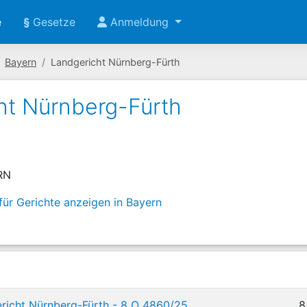
e
§
Gesetze
Anmeldung
Bayern
Landgericht Nürnberg-Fürth
ht Nürnberg-Fürth
RN
 für Gerichte anzeigen in Bayern
richt Nürnberg-Fürth - 8 O 4860/25
8