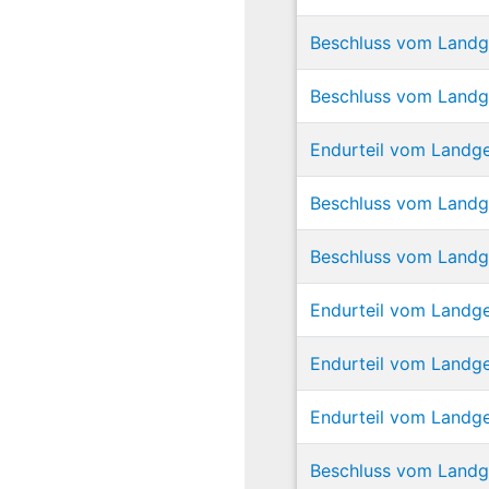
Beschluss vom Landge
Beschluss vom Landge
Endurteil vom Landge
Beschluss vom Landge
Beschluss vom Landge
Endurteil vom Landge
Endurteil vom Landge
Endurteil vom Landge
Beschluss vom Landge