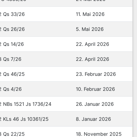
2 Qs 33/26
11. Mai 2026
2 Qs 26/26
5. Mai 2026
2 Qs 14/26
22. April 2026
8 Qs 7/26
22. April 2026
2 Qs 46/25
23. Februar 2026
2 Qs 4/26
10. Februar 2026
2 NBs 1521 Js 1736/24
26. Januar 2026
2 KLs 46 Js 10361/25
8. Januar 2026
8 Qs 22/25
18. November 2025