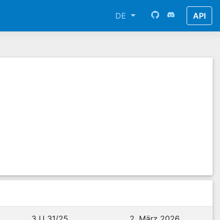
DE
API
3 U 31/25
2. März 2026