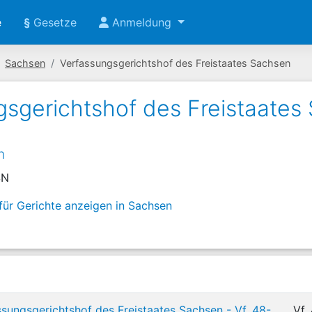
e
§
Gesetze
Anmeldung
Sachsen
Verfassungsgerichtshof des Freistaates Sachsen
gsgerichtshof des Freistaates
n
SN
 für Gerichte anzeigen in Sachsen
sungsgerichtshof des Freistaates Sachsen - Vf. 48-
Vf.