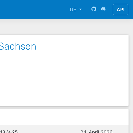
DE
API
 Sachsen
 48-V-25
24. April 2026