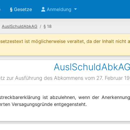
e
§
Gesetze
Anmeldung
AuslSchuldAbkAG
§ 18
etzestext ist möglicherweise veraltet, da der Inhalt nicht ak
AuslSchuldAbkAG
tz zur Ausführung des Abkommens vom 27. Februar 19
streckbarerklärung ist abzulehnen, wenn der Anerkennung
ten Versagungsgründe entgegensteht.