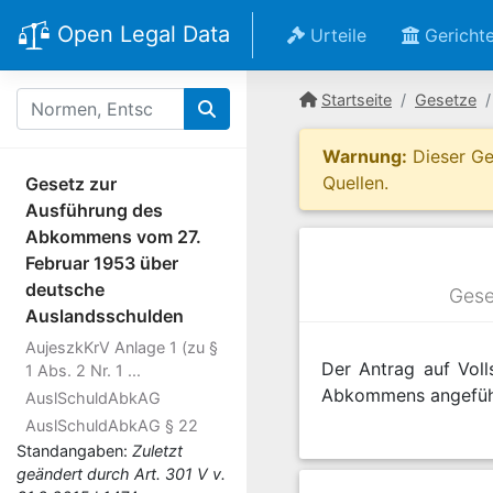
Open Legal Data
Urteile
Gericht
Startseite
Gesetze
Warnung:
Dieser Ges
Quellen.
Gesetz zur
Ausführung des
Abkommens vom 27.
Februar 1953 über
deutsche
Gese
Auslandsschulden
AujeszkKrV Anlage 1 (zu §
Der Antrag auf Voll
1 Abs. 2 Nr. 1 ...
Abkommens angeführ
AuslSchuldAbkAG
AuslSchuldAbkAG § 22
Standangaben:
Zuletzt
geändert durch Art. 301 V v.