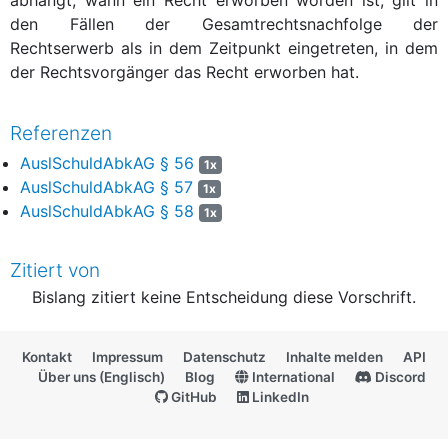
den Fällen der Gesamtrechtsnachfolge der
Rechtserwerb als in dem Zeitpunkt eingetreten, in dem
der Rechtsvorgänger das Recht erworben hat.
Referenzen
AuslSchuldAbkAG § 56
1x
AuslSchuldAbkAG § 57
1x
AuslSchuldAbkAG § 58
1x
Zitiert von
Bislang zitiert keine Entscheidung diese Vorschrift.
Kontakt
Impressum
Datenschutz
Inhalte melden
API
Über uns (Englisch)
Blog
International
Discord
GitHub
LinkedIn