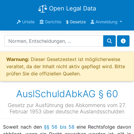
Open Legal Data
Urteile
Gerichte
§
Gesetze
Anmeldung
Warnung:
Dieser Gesetzestext ist möglicherweise
veraltet, da der Inhalt nicht aktiv gepflegt wird. Bitte
prüfen Sie die offiziellen Quellen.
AuslSchuldAbkAG § 60
Gesetz zur Ausführung des Abkommens vom 27.
Februar 1953 über deutsche Auslandsschulden
Soweit nach den
§§ 56 bis 58
eine Rechtsfolge davon
abhängt, wann ein Recht erworben worden ist, gilt in