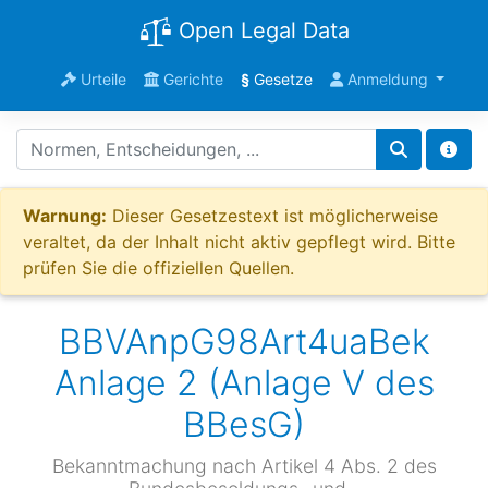
Open Legal Data
Urteile
Gerichte
§
Gesetze
Anmeldung
Warnung:
Dieser Gesetzestext ist möglicherweise
veraltet, da der Inhalt nicht aktiv gepflegt wird. Bitte
prüfen Sie die offiziellen Quellen.
BBVAnpG98Art4uaBek
Anlage 2 (Anlage V des
BBesG)
Bekanntmachung nach Artikel 4 Abs. 2 des