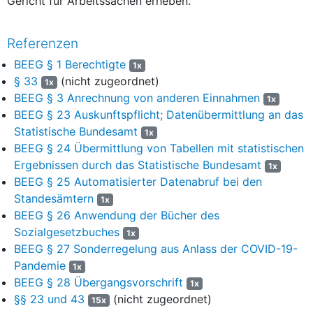
Gericht für Arbeitssachen erheben.
Referenzen
BEEG § 1 Berechtigte
1x
§ 33
(nicht zugeordnet)
1x
BEEG § 3 Anrechnung von anderen Einnahmen
1x
BEEG § 23 Auskunftspflicht; Datenübermittlung an das
Statistische Bundesamt
1x
BEEG § 24 Übermittlung von Tabellen mit statistischen
Ergebnissen durch das Statistische Bundesamt
1x
BEEG § 25 Automatisierter Datenabruf bei den
Standesämtern
1x
BEEG § 26 Anwendung der Bücher des
Sozialgesetzbuches
1x
BEEG § 27 Sonderregelung aus Anlass der COVID-19-
Pandemie
1x
BEEG § 28 Übergangsvorschrift
1x
§§ 23 und 43
(nicht zugeordnet)
15x