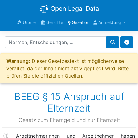
Open Legal Data
Urteile
Gerichte
§
Gesetze
Anmeldung
Warnung:
Dieser Gesetzestext ist möglicherweise
veraltet, da der Inhalt nicht aktiv gepflegt wird. Bitte
prüfen Sie die offiziellen Quellen.
BEEG § 15 Anspruch auf
Elternzeit
Gesetz zum Elterngeld und zur Elternzeit
(1) Arbeitnehmerinnen und Arbeitnehmer haben