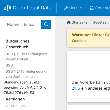
Open Legal Data
Urteile
Gericht
Startseite
Gesetze
Warnung:
Dieser Ges
Quellen.
Bürgerliches
Gesetzbuch
BGB § 2108 Erbfähigkeit;
Vererblichkeit ...
BGB
BGB § 2116 Hinterlegung
von Wertpapieren ...
Der Vorerbe kann üb
Standangaben:
zuletzt
geändert durch Art. 1 G v.
2115
ein anderes erg
29.3.2026 I Nr. 83
Versionen
2. Juli 2026