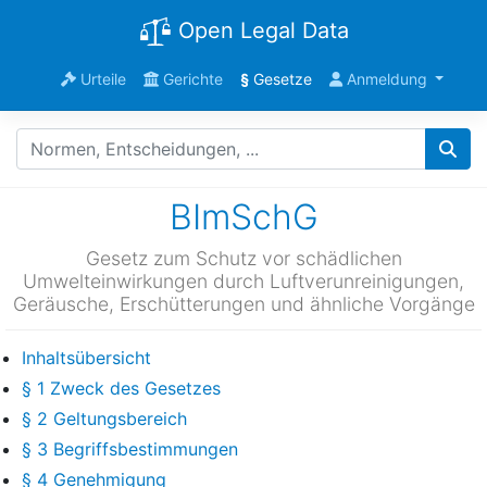
Open Legal Data
Urteile
Gerichte
§
Gesetze
Anmeldung
BImSchG
Gesetz zum Schutz vor schädlichen
Umwelteinwirkungen durch Luftverunreinigungen,
Geräusche, Erschütterungen und ähnliche Vorgänge
Inhaltsübersicht
§ 1 Zweck des Gesetzes
§ 2 Geltungsbereich
§ 3 Begriffsbestimmungen
§ 4 Genehmigung