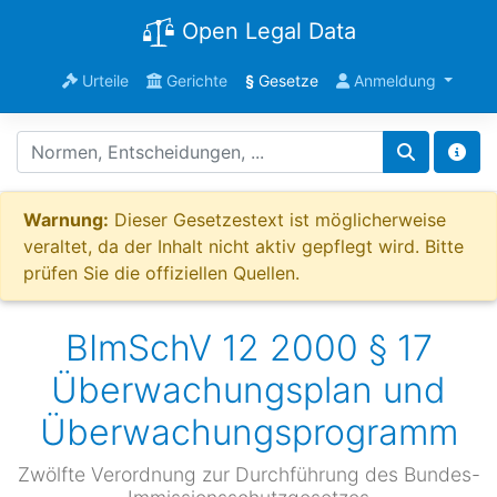
Open Legal Data
Urteile
Gerichte
§
Gesetze
Anmeldung
Warnung:
Dieser Gesetzestext ist möglicherweise
veraltet, da der Inhalt nicht aktiv gepflegt wird. Bitte
prüfen Sie die offiziellen Quellen.
BImSchV 12 2000 § 17
Überwachungsplan und
Überwachungsprogramm
Zwölfte Verordnung zur Durchführung des Bundes-