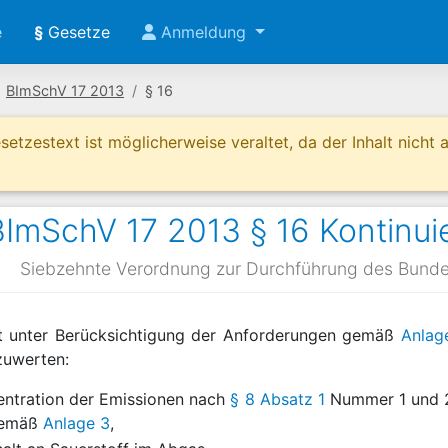
e
§
Gesetze
Anmeldung
BImSchV 17 2013
§ 16
etzestext ist möglicherweise veraltet, da der Inhalt nicht ak
BImSchV 17 2013 § 16 Kontinu
Siebzehnte Verordnung zur Durchführung des Bund
at unter Berücksichtigung der Anforderungen gemäß
Anlag
zuwerten:
ntration der Emissionen nach
§ 8 Absatz 1
Nummer 1 und 2 s
 gemäß
Anlage 3
,