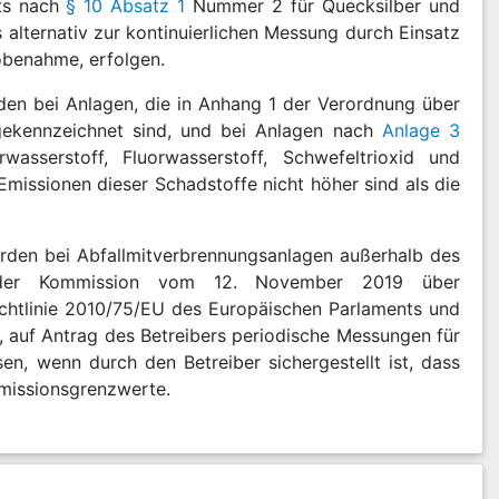
rts nach
§ 10 Absatz 1
Nummer 2 für Quecksilber und
 alternativ zur kontinuierlichen Messung durch Einsatz
obenahme, erfolgen.
en bei Anlagen, die in Anhang 1 der Verordnung über
gekennzeichnet sind, und bei Anlagen nach
Anlage 3
sserstoff, Fluorwasserstoff, Schwefeltrioxid und
 Emissionen dieser Schadstoffe nicht höher sind als die
den bei Abfallmitverbrennungsanlagen außerhalb des
0 der Kommission vom 12. November 2019 über
chtlinie 2010/75/EU des Europäischen Parlaments und
), auf Antrag des Betreibers periodische Messungen für
en, wenn durch den Betreiber sichergestellt ist, dass
Emissionsgrenzwerte.