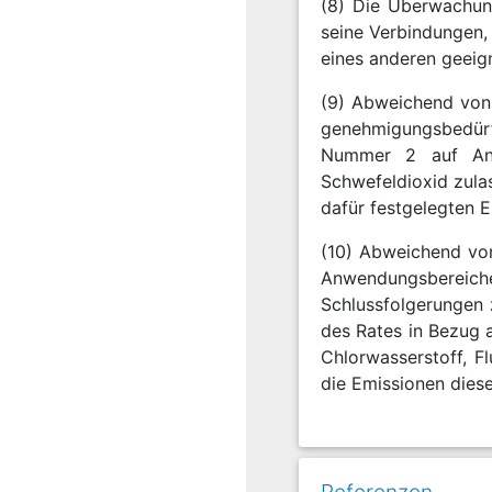
(8) Die Überwachun
seine Verbindungen, 
eines anderen geeig
(9) Abweichend von 
genehmigungsbedürf
Nummer 2 auf Antr
Schwefeldioxid zulas
dafür festgelegten 
(10) Abweichend vo
Anwendungsbereic
Schlussfolgerungen 
des Rates in Bezug a
Chlorwasserstoff, F
die Emissionen diese