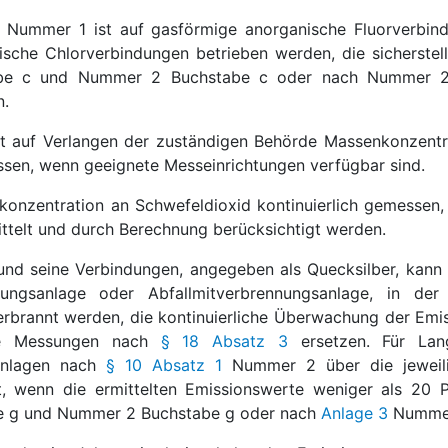
1 Nummer 1 ist auf gasförmige anorganische Fluorverbin
sche Chlorverbindungen betrieben werden, die sicherste
e c und Nummer 2 Buchstabe c oder nach Nummer 2.1,
n.
hat auf Verlangen der zuständigen Behörde Massenkonzent
essen, wenn geeignete Messeinrichtungen verfügbar sind.
konzentration an Schwefeldioxid kontinuierlich gemessen,
ittelt und durch Berechnung berücksichtigt werden.
 und seine Verbindungen, angegeben als Quecksilber, kann 
nungsanlage oder Abfallmitverbrennungsanlage, in der
erbrannt werden, die kontinuierliche Überwachung der E
he Messungen nach
§ 18 Absatz 3
ersetzen. Für Lang
sanlagen nach
§ 10 Absatz 1
Nummer 2 über die jeweili
ht, wenn die ermittelten Emissionswerte weniger als 20
e g und Nummer 2 Buchstabe g oder nach
Anlage 3
Nummer 2