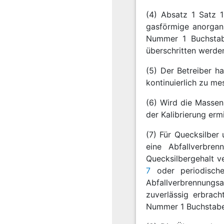
(4) Absatz 1 Satz 
gasförmige anorgani
Nummer 1 Buchstab
überschritten werde
(5) Der Betreiber 
kontinuierlich zu m
(6) Wird die Massen
der Kalibrierung erm
(7) Für Quecksilber
eine Abfallverbren
Quecksilbergehalt v
7
oder periodisc
Abfallverbrennung
zuverlässig erbrac
Nummer 1 Buchstab