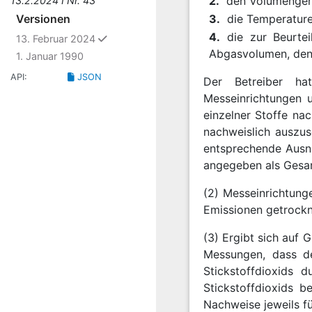
2.
den Volumengeha
13.2.2024 I Nr. 43
Versionen
3.
die Temperatur
4.
die zur Beurte
ausgewählt
13. Februar 2024
Abgasvolumen, den
1. Januar 1990
API:
JSON
Der Betreiber hat
Messeinrichtungen 
einzelner Stoffe na
nachweislich auszus
entsprechende Ausna
angegeben als Gesam
(2) Messeinrichtung
Emissionen getrockn
(3) Ergibt sich auf 
Messungen, dass der
Stickstoffdioxids 
Stickstoffdioxids b
Nachweise jeweils f