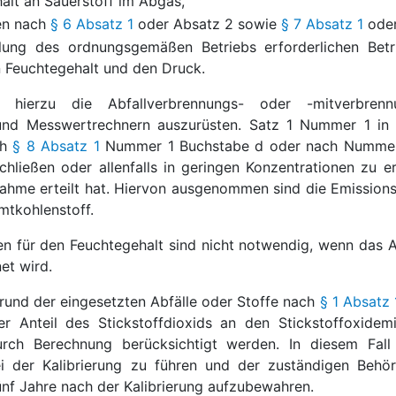
lt an Sauerstoff im Abgas,
en nach
§ 6 Absatz 1
oder Absatz 2 sowie
§ 7 Absatz 1
oder
ilung des ordnungsgemäßen Betriebs erforderlichen Bet
 Feuchtegehalt und den Druck.
 hierzu die Abfallverbrennungs- oder -mitverbren
und Messwertrechnern auszurüsten. Satz 1 Nummer 1 in V
ch
§ 8 Absatz 1
Nummer 1 Buchstabe d oder nach Nummer 2.1
chließen oder allenfalls in geringen Konzentrationen zu 
hme erteilt hat. Hiervon ausgenommen sind die Emission
tkohlenstoff.
en für den Feuchtegehalt sind nicht notwendig, wenn das 
et wird.
Grund der eingesetzten Abfälle oder Stoffe nach
§ 1 Absatz 
 Anteil des Stickstoffdioxids an den Stickstoffoxidemi
durch Berechnung berücksichtigt werden. In diesem Fal
ei der Kalibrierung zu führen und der zuständigen Behö
ünf Jahre nach der Kalibrierung aufzubewahren.