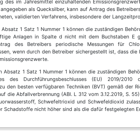
g des im Jahresmittel einzuhaltenden Emissionsgrenzwe
angegeben als Quecksilber, kann auf Antrag des Betreibers
neten, validierten Verfahrens, insbesondere der Langzeitpr
Absatz 1 Satz 1 Nummer 1 können die zuständigen Behörd
tige Anlagen in Spalte d nicht mit dem Buchstaben E 
ag des Betreibers periodische Messungen für Chlorwa
sen, wenn durch den Betreiber sichergestellt ist, dass die
Emissionsgrenzwerte.
n Absatz 1 Satz 1 Nummer 1 können die zuständigen Behör
hes des Durchführungsbeschlusses (EU) 2019/201
zu den besten verfügbaren Techniken (BVT) gemäß der Ri
uf die Abfallverbrennung (ABl. L 312 vom 3.12.2019, S. 55
luorwasserstoff, Schwefeltrioxid und Schwefeldioxid zulass
r Schadstoffe nicht höher sind als die dafür festgelegten 