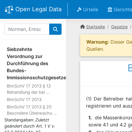
Open Legal Data
Urteile
Gericht
Startseite
Gesetze
Warnung:
Dieser Ges
Quellen.
Siebzehnte
Verordnung zur
Durchführung des
Bundes-
Immissionsschutzgesetzes
BImSchV 17 2013 § 12
Behandlung der bei ...
(1) Der Betreiber h
BImSchV 17 2013
registrieren und aus
BImSchV 17 2013 § 20
Besondere Überwachu ...
1.
die Massenkonze
Standangaben:
Zuletzt
sowie 4.1 und 4.2
geändert durch Art. 1 V v.