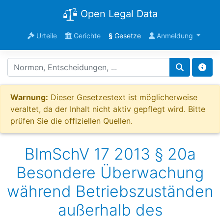
Open Legal Data
Urteile
Gerichte
§
Gesetze
Anmeldung
Warnung:
Dieser Gesetzestext ist möglicherweise
veraltet, da der Inhalt nicht aktiv gepflegt wird. Bitte
prüfen Sie die offiziellen Quellen.
BImSchV 17 2013 § 20a
Besondere Überwachung
während Betriebszuständen
außerhalb des