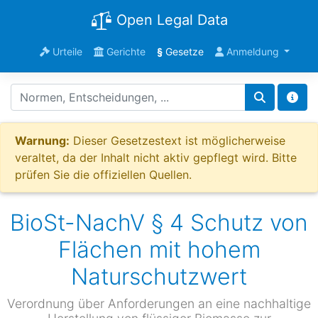
Open Legal Data
Urteile
Gerichte
§
Gesetze
Anmeldung
Warnung:
Dieser Gesetzestext ist möglicherweise
veraltet, da der Inhalt nicht aktiv gepflegt wird. Bitte
prüfen Sie die offiziellen Quellen.
BioSt-NachV § 4 Schutz von
Flächen mit hohem
Naturschutzwert
Verordnung über Anforderungen an eine nachhaltige