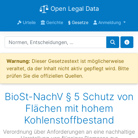
Open Legal Data
Urteile
Gerichte
§
Gesetze
Anmeldung
Warnung:
Dieser Gesetzestext ist möglicherweise
veraltet, da der Inhalt nicht aktiv gepflegt wird. Bitte
prüfen Sie die offiziellen Quellen.
BioSt-NachV § 5 Schutz von
Flächen mit hohem
Kohlenstoffbestand
Verordnung über Anforderungen an eine nachhaltige