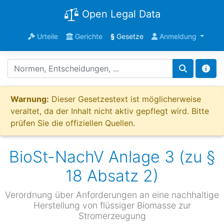
Open Legal Data
Urteile
Gerichte
§
Gesetze
Anmeldung
Warnung:
Dieser Gesetzestext ist möglicherweise
veraltet, da der Inhalt nicht aktiv gepflegt wird. Bitte
prüfen Sie die offiziellen Quellen.
BioSt-NachV Anlage 3 (zu §
18 Absatz 2)
Verordnung über Anforderungen an eine nachhaltige
Herstellung von flüssiger Biomasse zur
Stromerzeugung